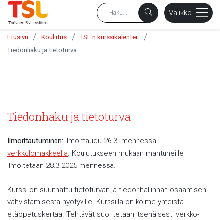
sältöön
Valikko
/
/
/
Etusivu
Koulutus
TSL:n kurssikalenteri
Tiedonhaku ja tietoturva
Tiedonhaku ja tietoturva
Ilmoittautuminen:
Ilmoittaudu 26.3. mennessä
verkkolomakkeella
. Koulutukseen mukaan mahtuneille
ilmoitetaan 28.3.2025 mennessä.
Kurssi on suunnattu tietoturvan ja tiedonhallinnan osaamisen
vahvistamisesta hyötyville. Kurssilla on kolme yhteistä
etäopetuskertaa. Tehtävät suoritetaan itsenäisesti verkko-