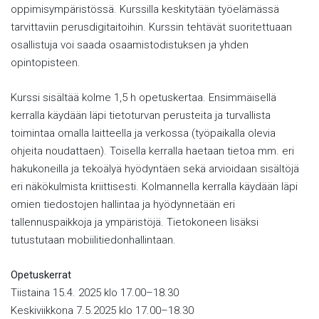
oppimisympäristössä. Kurssilla keskitytään työelämässä
tarvittaviin perusdigitaitoihin. Kurssin tehtävät suoritettuaan
osallistuja voi saada osaamistodistuksen ja yhden
opintopisteen.
Kurssi sisältää kolme 1,5 h opetuskertaa. Ensimmäisellä
kerralla käydään läpi tietoturvan perusteita ja turvallista
toimintaa omalla laitteella ja verkossa (työpaikalla olevia
ohjeita noudattaen). Toisella kerralla haetaan tietoa mm. eri
hakukoneilla ja tekoälyä hyödyntäen sekä arvioidaan sisältöjä
eri näkökulmista kriittisesti. Kolmannella kerralla käydään läpi
omien tiedostojen hallintaa ja hyödynnetään eri
tallennuspaikkoja ja ympäristöjä. Tietokoneen lisäksi
tutustutaan mobiilitiedonhallintaan.
Opetuskerrat
Tiistaina 15.4. 2025 klo 17.00–18.30
Keskiviikkona 7.5.2025 klo 17.00–18.30