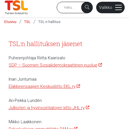
sältöön
Valikko
/
/
Etusivu
TSL
TSL:n hallitus
TSL:n hallituksen jäsenet
Puheenjohtaja Riitta Kaarisalo
SDP – Suomen Sosialidemokraattinen puolue
Inari Juntumaa
Eläkkeensaajien Keskusliitto EKL ry
Ari-Pekka Lundén
Julkisten ja hyvinvointialojen liitto JHL ry
Mikko Laakkonen