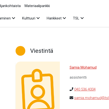
Ajankohtaista
Materiaalipankki
Avaa alavalikko
Avaa alavalikko
Avaa alavalikko
Avaa alavalikko
aminen
Kulttuuri
Hankkeet
TSL
Viestintä
Samia Mohamud
assistentti
040 536 4004
samia.mohamud@tsl.