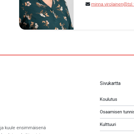
minna.virolainen@tsl.f
Sivukartta
Koulutus
Osaamisen tunni
Kulttuuri
 ja kuule ensimmäisenä