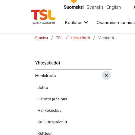
sältöön
Suomeksi
Svenska
English
Avaa alavalikko
Koulutus
Osaamisen tunnist
/
/
/
Etusivu
TSL
Henkilöstö
Viestintä
Yhteystiedot
Henkilöstö
Johto
Hallinto ja talous
Hankekeskus
Koulutuspalvelut
Kulttuuri