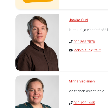
Jaakko Suni
kulttuuri- ja viestintäpääl
040 865 7576
jaakko.suni@tsl.fi
Minna Virolainen
viestinnän asiantuntija
040 192 1465