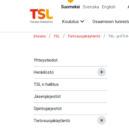
sältöön
Suomeksi
Svenska
English
Avaa alavalikko
Koulutus
Osaamisen tunnist
/
/
/
Etusivu
TSL
Tietosuojakäytäntö
TSL- ja ETUI-
Yhteystiedot
Henkilöstö
TSL:n hallitus
Jäsenjärjestöt
Opintojärjestöt
Tietosuojakäytäntö