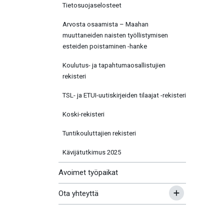
Tietosuojaselosteet
Arvosta osaamista – Maahan
muuttaneiden naisten työllistymisen
esteiden poistaminen -hanke
Koulutus- ja tapahtumaosallistujien
rekisteri
TSL- ja ETUI-uutiskirjeiden tilaajat -rekisteri
Koski-rekisteri
Tuntikouluttajien rekisteri
Kävijätutkimus 2025
Avoimet työpaikat
Ota yhteyttä