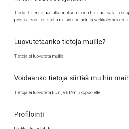
Tiedot tallennetaan ulkopuolisen tahon hallinnoimalla ja suoj
poistua postituslistalta milloin itse haluaa verkkolomakkeella
Luovutetaanko tietoja muille?
Tietoja ei luovuteta muille.
Voidaanko tietoja siirtää muihin mai
Tietoja ei luovuteta EU:n ja ETA:n ulkopuolelle.
Profilointi
Profilointia ei tehdä.