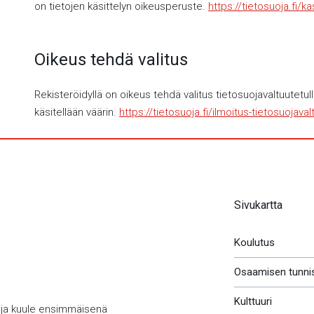
on tietojen käsittelyn oikeusperuste.
https://tietosuoja.fi/k
Oikeus tehdä valitus
Rekisteröidyllä on oikeus tehdä valitus tietosuojavaltuutetull
käsitellään väärin.
https://tietosuoja.fi/ilmoitus-tietosuojaval
Sivukartta
Koulutus
Osaamisen tunni
Kulttuuri
 ja kuule ensimmäisenä