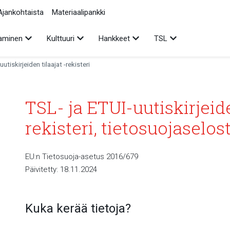
Ajankohtaista
Materiaalipankki
Avaa alavalikko
Avaa alavalikko
Avaa alavalikko
Avaa alavalikko
aminen
Kulttuuri
Hankkeet
TSL
uutiskirjeiden tilaajat -rekisteri
TSL- ja ETUI-uutiskirjeide
rekisteri, tietosuojaselos
EU:n Tietosuoja-asetus 2016/679
Päivitetty: 18.11.2024
Kuka kerää tietoja?