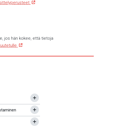
asittelyperusteet
e, jos hän kokee, että tietoja
tuutetulle
staminen