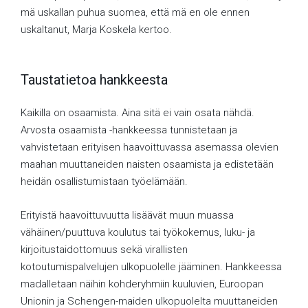
mä uskallan puhua suomea, että mä en ole ennen
uskaltanut, Marja Koskela kertoo.
Taustatietoa hankkeesta
Kaikilla on osaamista. Aina sitä ei vain osata nähdä.
Arvosta osaamista -hankkeessa tunnistetaan ja
vahvistetaan erityisen haavoittuvassa asemassa olevien
maahan muuttaneiden naisten osaamista ja edistetään
heidän osallistumistaan työelämään.
Erityistä haavoittuvuutta lisäävät muun muassa
vähäinen/puuttuva koulutus tai työkokemus, luku- ja
kirjoitustaidottomuus sekä virallisten
kotoutumispalvelujen ulkopuolelle jääminen. Hankkeessa
madalletaan näihin kohderyhmiin kuuluvien, Euroopan
Unionin ja Schengen-maiden ulkopuolelta muuttaneiden