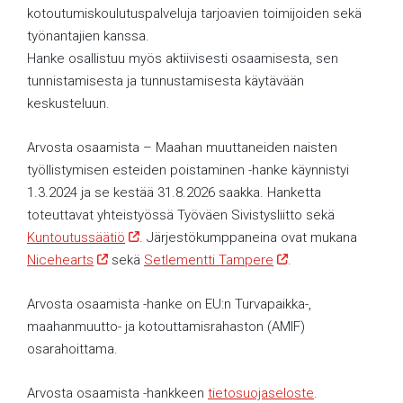
kotoutumiskoulutuspalveluja tarjoavien toimijoiden sekä
työnantajien kanssa.
Hanke osallistuu myös aktiivisesti osaamisesta, sen
tunnistamisesta ja tunnustamisesta käytävään
keskusteluun.
Arvosta osaamista – Maahan muuttaneiden naisten
työllistymisen esteiden poistaminen -hanke käynnistyi
1.3.2024 ja se kestää 31.8.2026 saakka. Hanketta
toteuttavat yhteistyössä Työväen Sivistysliitto sekä
Kuntoutussäätiö
. Järjestökumppaneina ovat mukana
Nicehearts
sekä
Setlementti Tampere
.
Arvosta osaamista -hanke on EU:n Turvapaikka-,
maahanmuutto- ja kotouttamisrahaston (AMIF)
osarahoittama.
Arvosta osaamista -hankkeen
tietosuojaseloste
.