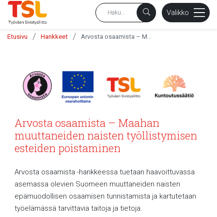
sältöön
Valikko
/
/
Etusivu
Hankkeet
Arvosta osaamista – Maahan muuttaneiden naisten työllistymisen esteiden poistaminen
Arvosta osaamista – Maahan
muuttaneiden naisten työllistymisen
esteiden poistaminen
Arvosta osaamista -hankkeessa tuetaan haavoittuvassa
asemassa olevien Suomeen muuttaneiden naisten
epämuodollisen osaamisen tunnistamista ja kartutetaan
työelämässä tarvittavia taitoja ja tietoja.