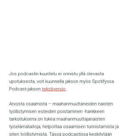
Jos podcastin kuuntelu ei onnistu yllä olevasta
upotuksesta, voit kuunnella jakson myös Spotifyssa.
Podcast-jakson
tekstiversio
.
Arvosta osaamista – maahanmuuttaneiden naisten
työllistymisen esteiden poistaminen -hankkeen
tarkoituksena on tukea maahanmuuttajanaisten
työelämätaitoja, helpottaa osaamisen tunnistamista ja
siten työllistymistä. Tässä podcastissa keskitytään