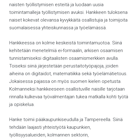
naisten työllistymisen esteitä ja luodaan uusia
toimintamalleja työllistymisen avuksi. Hankkeen tuloksena
naiset kokevat olevansa kyvykkäitä osallistujia ja toimijoita
suomalaisessa yhteiskunnassa ja työelämässä.
Hankkeessa on kolme keskeistä toimintamuotoa. Siinä
kehitetään menetelmiä ei-formaalin, arkisen osaamisen
tunnistamiseksi digitaalisten osaamismerkkien avulla.
Toiseksi siinä järjestetään perustaitotyöpajoja, joiden
aiheina on digitaidot, matematiikka sekä työelämätietous.
Jokaisessa pajassa on myös suomen kielen opetusta.
Kolmanneksi hankkeeseen osallistuville naisille tarjotaan
rinnalla kulkevaa työvalmentajan tukea matkalla kohti työtä
ja opiskelua.
Hanke toimii pääkaupunkiseudulla ja Tampereella. Siinä
tehdään laajasti yhteistyötä kaupunkien,
työllisyysalueiden, kolmannen sektorin,