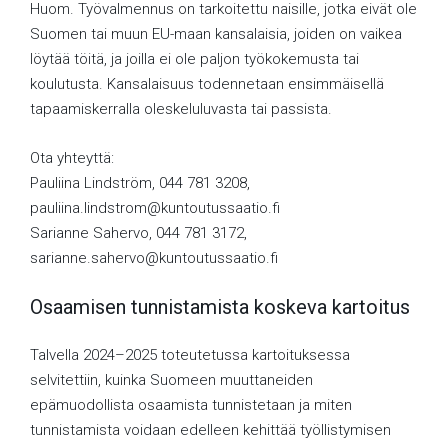
Huom. Työvalmennus on tarkoitettu naisille, jotka eivät ole
Suomen tai muun EU-maan kansalaisia, joiden on vaikea
löytää töitä, ja joilla ei ole paljon työkokemusta tai
koulutusta. Kansalaisuus todennetaan ensimmäisellä
tapaamiskerralla oleskeluluvasta tai passista.
Ota yhteyttä:
Pauliina Lindström, 044 781 3208,
pauliina.lindstrom@kuntoutussaatio.fi
Sarianne Sahervo, 044 781 3172,
sarianne.sahervo@kuntoutussaatio.fi
Osaamisen tunnistamista koskeva kartoitus
Talvella 2024–2025 toteutetussa kartoituksessa
selvitettiin, kuinka Suomeen muuttaneiden
epämuodollista osaamista tunnistetaan ja miten
tunnistamista voidaan edelleen kehittää työllistymisen