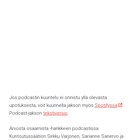
Jos podcastin kuuntelu ei onnistu yllä olevasta
upotuksesta, voit kuunnella jakson myös
Spotifyssa
.
Podcast-jakson
tekstiversio
.
Arvosta osaamista -hankkeen podcastissa
Kuntoutussäätiön Sirkku Varjonen, Sarianne Sanervo ja