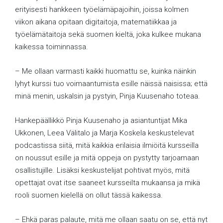
erityisesti hankkeen työelämäpajoihin, joissa kolmen
viikon aikana opitaan digitaitoja, matematiikkaa ja
työelämätaitoja sekä suomen kieltä, joka kulkee mukana
kaikessa toiminnassa.
– Me ollaan varmasti kaikki huomattu se, kuinka näinkin
lyhyt kurssi tuo voimaantumista esille näissä naisissa; että
minä menin, uskalsin ja pystyin, Pinja Kuusenaho toteaa.
Hankepäällikkö Pinja Kuusenaho ja asiantuntijat Mika
Ukkonen, Leea Välitalo ja Marja Koskela keskustelevat
podcastissa siitä, mitä kaikkia erilaisia ilmiöitä kursseilla
on noussut esille ja mitä oppeja on pystytty tarjoamaan
osallistujille. Lisäksi keskustelijat pohtivat myös, mitä
opettajat ovat itse saaneet kursseilta mukaansa ja mikä
rooli suomen kielellä on ollut tässä kaikessa.
– Ehkä paras palaute, mitä me ollaan saatu on se, että nyt