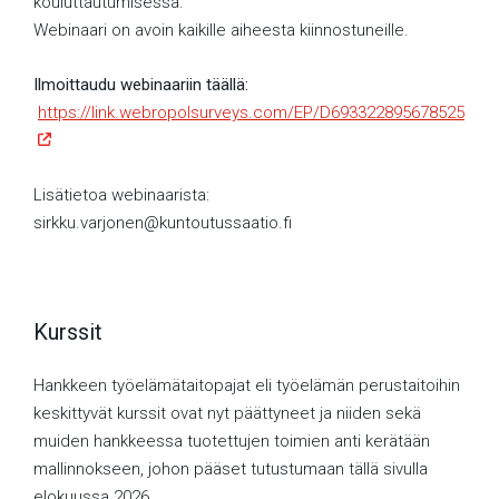
kouluttautumisessa.
Webinaari on avoin kaikille aiheesta kiinnostuneille.
Ilmoittaudu webinaariin täällä:
https://link.webropolsurveys.com/EP/D693322895678525
Lisätietoa webinaarista:
sirkku.varjonen@kuntoutussaatio.fi
Kurssit
Hankkeen työelämätaitopajat eli työelämän perustaitoihin
keskittyvät kurssit ovat nyt päättyneet ja niiden sekä
muiden hankkeessa tuotettujen toimien anti kerätään
mallinnokseen, johon pääset tutustumaan tällä sivulla
elokuussa 2026.