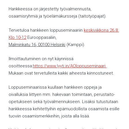
Hankkeessa on järjestetty työvalmennusta,
osaamisryhmiä ja työelämäkursseja (taitotyöpajat).
Tervetuloa hankkeen loppuseminaariin
keskiviikkona 26.8.
Klo 10-12
Eurooppasaliin,
Malminkatu 16, 00100 Helsinki
(Kamppi).
Ilmoittautuminen on nyt käynnissä
osoitteessa:
https://www.lyyti.in/AOloppuseminaari
.
Mukaan ovat tervetulleita kaikki aiheesta kiinnostuneet.
Loppuseminaarissa kuullaan hankkeen oppeja ja
oivalluksia liittyen mm. hakevaan toimintaan, perustaito-
opetukseen sekä työvalmennukseen. Lisäksi tutustutaan
hankkeessa kehitettyihin epämuodollista osaamista esille
tuoviin osaamismerkkeihin, joista alla lisää.