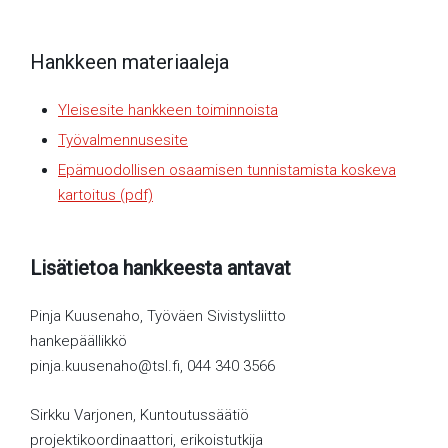
Hankkeen materiaaleja
Yleisesite hankkeen toiminnoista
Työvalmennusesite
Epämuodollisen osaamisen tunnistamista koskeva
kartoitus (pdf)
Lisätietoa hankkeesta antavat
Pinja Kuusenaho, Työväen Sivistysliitto
hankepäällikkö
pinja.kuusenaho@tsl.fi, 044 340 3566
Sirkku Varjonen, Kuntoutussäätiö
projektikoordinaattori, erikoistutkija