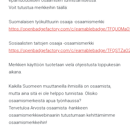
epämuodollisen osaamisen tunnistamisessa.
Voit tutustua merkkeihin täällä:
Suomalaisen työkulttuurin osaaja -osaamismerkki
https://openbadgefactory.com/c/earnablebadge/TFQUOMaO
Sosiaalisten taitojen osaaja -osaamismerkki
https://openbadgefactory.com/c/earnablebadge/TFQSTZaO
Merkkien käyttöön tuotetaan vielä ohjeistusta loppukesän
aikana.
Kaikilla Suomeen muuttaneilla ihmisillä on osaamista,
mutta aina sitä ei ole helppo tunnistaa. Olisiko
osaamismerkeistä apua työnhaussa?
Tervetuloa Arvosta osaamista -hankkeen
osaamismerkkiwebinaariin tutustumaan kehittämiimme
osaamismerkkeihin!