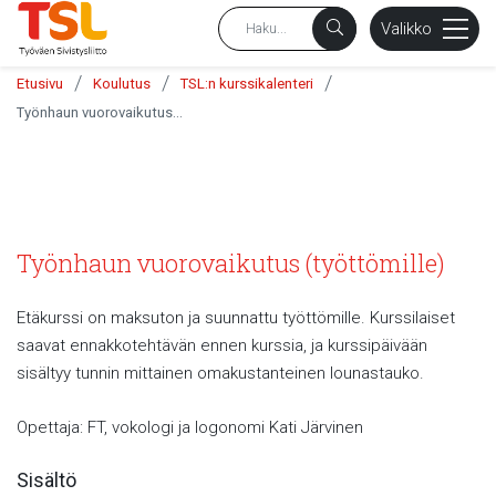
sältöön
Valikko
/
/
/
Etusivu
Koulutus
TSL:n kurssikalenteri
Työnhaun vuorovaikutus (työttömille)
Työnhaun vuorovaikutus (työttömille)
Etäkurssi on maksuton ja suunnattu työttömille. Kurssilaiset
saavat ennakkotehtävän ennen kurssia, ja kurssipäivään
sisältyy tunnin mittainen omakustanteinen lounastauko.
Opettaja: FT, vokologi ja logonomi Kati Järvinen
Sisältö