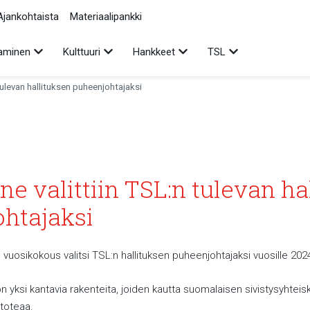
Ajankohtaista
Materiaalipankki
Avaa alavalikko
Avaa alavalikko
Avaa alavalikko
Avaa alavalikko
aminen
Kulttuuri
Hankkeet
TSL
 tulevan hallituksen puheenjohtajaksi
ne valittiin TSL:n tulevan ha
htajaksi
n vuosikokous valitsi TSL:n hallituksen puheenjohtajaksi vuosille 20
on yksi kantavia rakenteita, joiden kautta suomalaisen sivistysyhte
 toteaa.