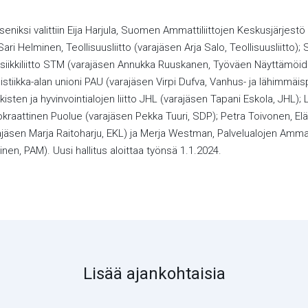
äseniksi valittiin Eija Harjula, Suomen Ammattiliittojen Keskusjärjest
ari Helminen, Teollisuusliitto (varajäsen Arja Salo, Teollisuusliitto)
kkiliitto STM (varajäsen Annukka Ruuskanen, Työväen Näyttämöide
gistiikka-alan unioni PAU (varajäsen Virpi Dufva, Vanhus- ja lähimmäispal
isten ja hyvinvointialojen liitto JHL (varajäsen Tapani Eskola, JHL); L
aattinen Puolue (varajäsen Pekka Tuuri, SDP); Petra Toivonen, El
ajäsen Marja Raitoharju, EKL) ja Merja Westman, Palvelualojen Ammat
inen, PAM). Uusi hallitus aloittaa työnsä 1.1.2024.
Lisää ajankohtaisia