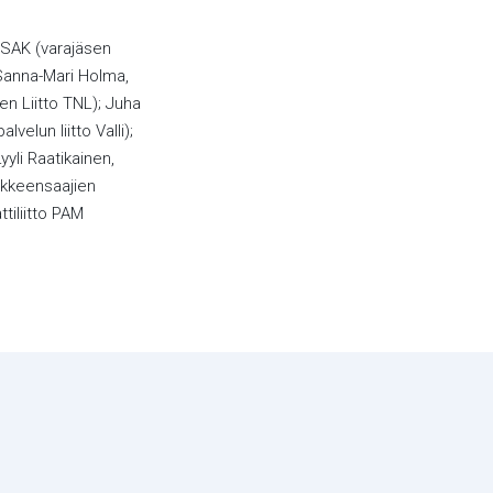
ö SAK (varajäsen
; Sanna-Mari Holma,
n Liitto TNL); Juha
velun liitto Valli);
yyli Raatikainen,
äkkeensaajien
tiliitto PAM