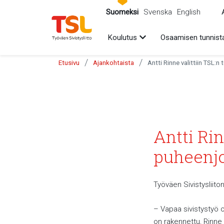
sältöön
Suomeksi
Svenska
English
Avaa alavalikko
Koulutus
Osaamisen tunnist
/
/
Etusivu
Ajankohtaista
Antti Rinne valittiin TSL:n
Antti Rin
puheenjo
Työväen Sivistysliito
– Vapaa sivistystyö 
on rakennettu, Rinne