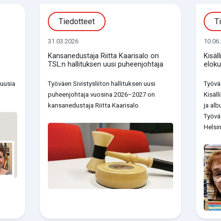
Tiedotteet
T
31.03.2026
10.06
Kansanedustaja Riitta Kaarisalo on
Kisäl
TSL:n hallituksen uusi puheenjohtaja
elok
 uusia
Työväen Sivistysliiton hallituksen uusi
Työväe
puheenjohtaja vuosina 2026–2027 on
Kisäl
kansanedustaja Riitta Kaarisalo.
ja alb
Työvä
Helsin