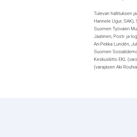
Tulevan hallituksen j
Hannele Ugur, SAK); S
Suomen Työväen Musii
Jaatinen, Posti- ja lo
Ari-Pekka Lundén, Julk
Suomen Sosialidemokr
Keskusliitto EKL (var
(varajäsen Aki Rouhia