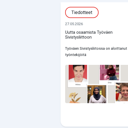
Tiedotteet
27.05.2026
Uutta osaamista Työväen
Sivistysliittoon
Työväen Sivistysliitossa on aloittanut
työntekijöitä