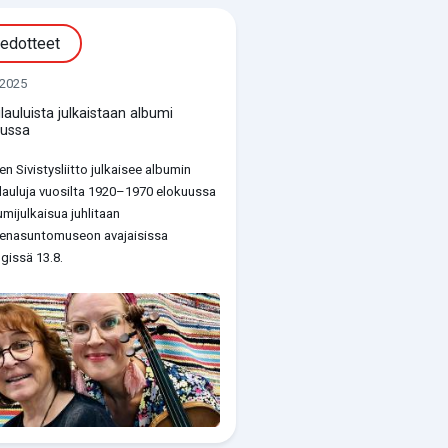
iedotteet
.2025
lilauluista julkaistaan albumi
uussa
n Sivistysliitto julkaisee albumin
lilauluja vuosilta 1920–1970 elokuussa
umijulkaisua juhlitaan
enasuntomuseon avajaisissa
gissä 13.8.