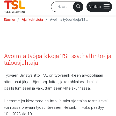
sältöön
Valikko
/
/
Etusivu
Ajankohtaista
Avoimia työpaikkoja TSL:ssa: hallinto- ja talousjohtaja
Avoimia työpaikkoja TSL:ssa: hallinto- ja
talousjohtaja
Työväen Sivistysliitto TSL on työväenliikkeen arvopohjaan
sitoutunut järjestöjen oppilaitos, joka rohkaisee ihmisiä
osallistumiseen ja vaikuttamiseen yhteiskunnassa.
Haemme joukkoomme hallinto- ja talousjohtajaa toistaiseksi
voimassa olevaan työsuhteeseen Helsinkiin. Haku päättyy
10.1.2023 klo 10.