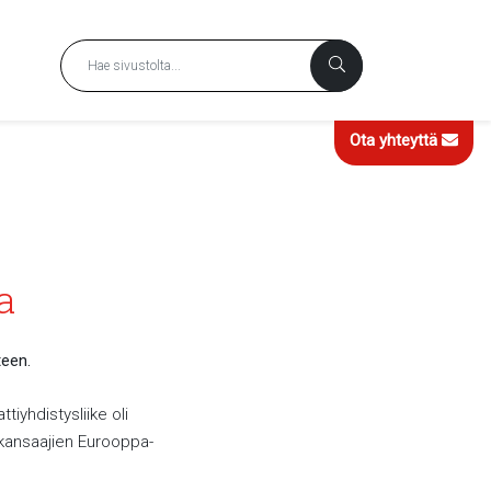
Ota yhteyttä
a
teen.
yhdistysliike oli
kansaajien Eurooppa-