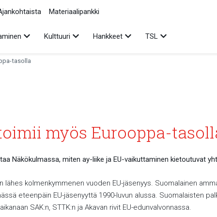
Ajankohtaista
Materiaalipankki
Avaa alavalikko
Avaa alavalikko
Avaa alavalikko
Avaa alavalikko
aminen
Kulttuuri
Hankkeet
TSL
ppa-tasolla
 toimii myös Eurooppa-tasoll
ittaa Näkökulmassa, miten ay-liike ja EU-vaikuttaminen kietoutuvat yh
n lähes kolmenkymmenen vuoden EU-jäsenyys. Suomalainen ammatti
ässä eteenpäin EU-jäsenyyttä 1990-luvun alussa. Suomalaisten pal
i aikanaan SAK:n, STTK:n ja Akavan rivit EU-edunvalvonnassa.