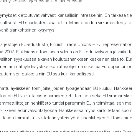
väistyi keskusjärjestöissä ja ministeriöissä.
mykset kietoutuvat vahvasti kansallisiin intresseihin. On tärkeää tie
sallisesti EU-säädösten sisältöihin. Ministeriöiden virkamiesten ja p
vänä ajankohtainen kysymys.
rjestöjen EU-edustusto, Finnish Trade Unions – EU representation
sä 2007. FinUnionsin toiminnan ydintä on EU-edunvalvonta ja vaikut
sliiton syyskuussa alkavan koulutushankkeen keskeinen sisältö. E
nen ammattiyhdistysliike -koulutusohjelma sukeltaa Euroopan unionin
uttamisen paikkoja niin EU:ssa kuin kansallisesti.
ttu ay-liikkeen toimijoille, joiden työagendaan EU kuuluu. Hankkee
nkilöstön EU-vaikuttamisosaamisen kehittäminen sekä EU-ymmärryks
ammattiliittojen henkilöstö tuntisi paremmin EU:n toimintaa, sen mer
y-liikkeen edunvalvontatyössä. Hankkeessa myös kartoitetaan suoma
tason toimijat ja tiivistetään yhteistyötä jäsenliittojen EU-toimijoid