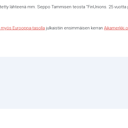
ytetty lähteenä mm. Seppo Tammisen teosta ”FinUnions. 25 vuotta p
ii myös Eurooppa-tasolla
julkaistiin ensimmäisen kerran
Aikamerkki.o