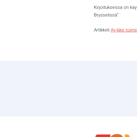
Kirjoituksessa on kä
Brysselissä”.
Artikkeli
Ay-liike toim