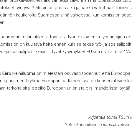
aan proaktiivisen, ennakoivan edunvalvonnan mahdollisuuksia Euro
tökset syntyvät? Milloin on paras aika ja paikka vaikuttaa? Toinen 
säädännön koukeroita Suomessa siinä vaiheessa, kun komission sää
en.
eamman maan alueella toimivilla työntekijöiden ja työnantajien edu
. Komission on kuultava heitä ennen kuin se tekee työ- ja sosiaalipolitii
- ja sosiaalipolitiikkaan liittyvät kysymykset EU:ssa sivuraiteilla? V
ko
Eero Heinäluoma
on mielestäni osuvasti todennut, että Eurooppa o
urin parlamenttiryhmä Euroopan parlamentissa on konservatiivien 
an tarkoita sitä, etteikö Euroopan unionista olisi mahdollista löytä
kirjoittaja toimii TSL:n
Yhteiskunnallisen ja kansainvälisen