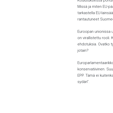
Koulutuksessa pohdit
Missä ja miten EU-pää
tarkastella EU-lain
rantautuneet Suome
Euroopan unionissa us
on virallistettu rooli
ehdotuksia. Ovatko työ
jotain?
Europarlamentaarik
konservatiivinen. Su
EPP. Tämä ei kuitenka
sydän”.