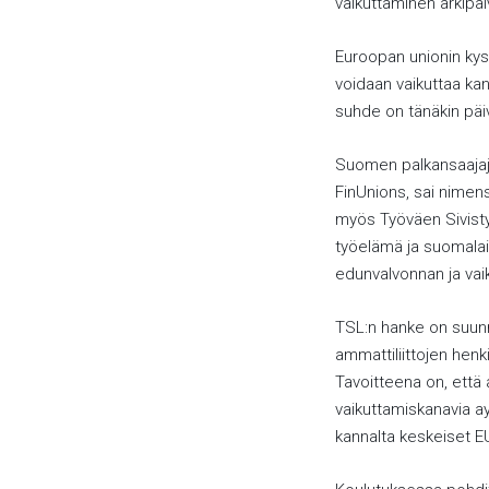
vaikuttaminen arkipäi
Euroopan unionin kysy
voidaan vaikuttaa kan
suhde on tänäkin päi
Suomen palkansaajajä
FinUnions, sai nimen
myös Työväen Sivisty
työelämä ja suomalai
edunvalvonnan ja vaik
TSL:n hanke on suunna
ammattiliittojen he
Tavoitteena on, että 
vaikuttamiskanavia a
kannalta keskeiset EU-