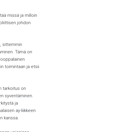
tää missä ja milloin
oliittisen johdon
, sittemmin
taminen. Tämä on
urooppalainen
 toimintaan ja etsii
n tarkoitus on
en syventäminen.
kitystä ja
laisen ay-liikkeen
en kanssa.