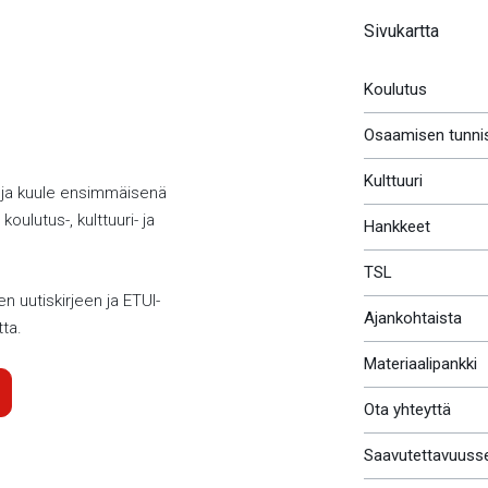
Sivukartta
Koulutus
Osaamisen tunni
Kulttuuri
 ja kuule ensimmäisenä
koulutus-, kulttuuri- ja
Hankkeet
TSL
en uutiskirjeen ja ETUI-
Ajankohtaista
tta.
Materiaalipankki
Ota yhteyttä
Saavutettavuuss