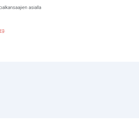
alkansaajien asialla
rg
.