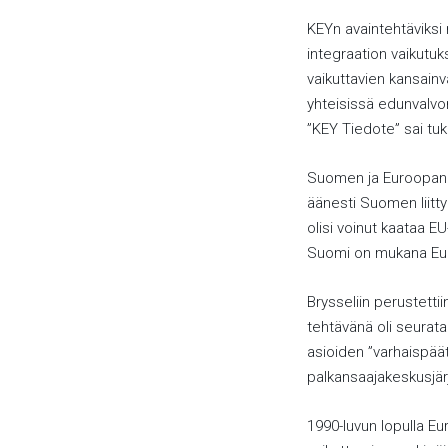
KEYn avaintehtäviksi 
integraation vaikutu
vaikuttavien kansain
yhteisissä edunvalvon
”KEY Tiedote” sai tuk
Suomen ja Euroopan 
äänesti Suomen liitty
olisi voinut kaataa E
Suomi on mukana Euroo
Brysseliin perustetti
tehtävänä oli seurata
asioiden ”varhaispäät
palkansaajakeskusjär
1990-luvun lopulla Eur