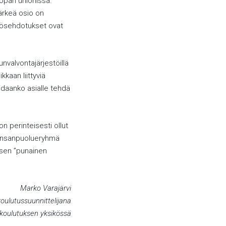
opan unionissa.
tärkeä osio on
dösehdotukset ovat
nvalvontajärjestöillä
kkaan liittyviä
oidaanko asialle tehdä
n perinteisesti ollut
kansanpuolueryhmä
ä sen ”punainen
Marko Varajärvi
 koulutussuunnittelijana
 koulutuksen yksikössä