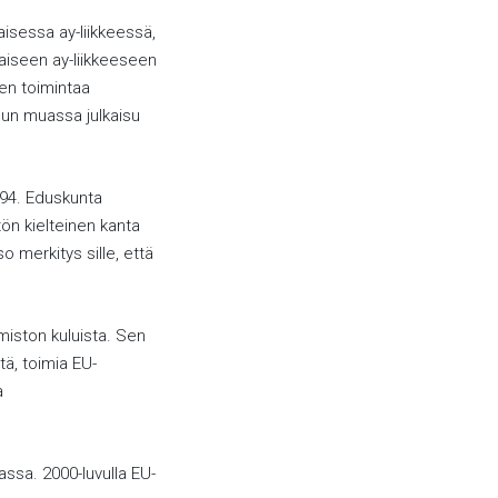
aisessa ay-liikkeessä,
aiseen ay-liikkeeseen
en toimintaa
uun muassa julkaisu
94. Eduskunta
tön kielteinen kanta
o merkitys sille, että
imiston kuluista. Sen
tä, toimia EU-
a
assa. 2000-luvulla EU-