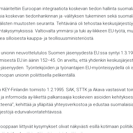
määriteltiin Euroopan integraatiota koskevan tiedon hallinta suomal
ksia koskevan tiedonhankinnan ja -välityksen tukeminen sekä suomal
välisten muutosten seuranta. Tehtävänä oli tehostaa keskusjärjestöj
takysymyksissä. Valtiovalta ymmärsi ja tuki ay-liikkeen EU-työtä, m
ea silloisesta kauppa- ja teollisuusministeriöstä.
unionin neuvottelutulos Suomen jäsenyydestä EU:ssa syntyi 1.3.19
misestä EU:iin äänin 152–45. On arveltu, että yhdenkin keskusjärjes
U-jäsenyyden. Työntekijöiden ja työnantajien EU-myönteisyydellä oli is
pan unionin poliittisella pelikentällä.
in KEY-Finlandin toimisto 1.2.1995. SAK, STTK ja Akava vastasivat to
 ja informoida ay-liikettä palkansaajia koskevien asioiden kehitykses
teenä”, kehittää ja ylläpitää yhteysverkostoa ja edustaa suomalaisi
jestöjä edunvalvontatehtävissä.
ooppaan liittyvät kysymykset olivat näkyvästi esillä kotimaan politiik