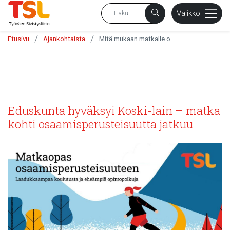
sältöön
Valikko
/
/
Etusivu
Ajankohtaista
Mitä mukaan matkalle osaamisperusteisuuteen?
Eduskunta hyväksyi Koski-lain – matka
kohti osaamisperusteisuutta jatkuu