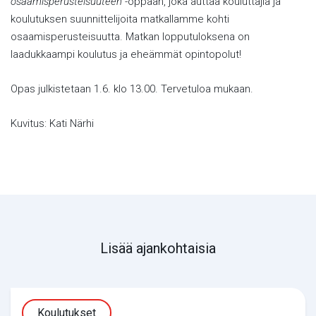
osaamisperusteisuuteen
-oppaan, joka auttaa kouluttajia ja
koulutuksen suunnittelijoita matkallamme kohti
osaamisperusteisuutta. Matkan lopputuloksena on
laadukkaampi koulutus ja eheämmät opintopolut!
Opas julkistetaan 1.6. klo 13.00. Tervetuloa mukaan.
Kuvitus: Kati Närhi
Lisää ajankohtaisia
Koulutukset