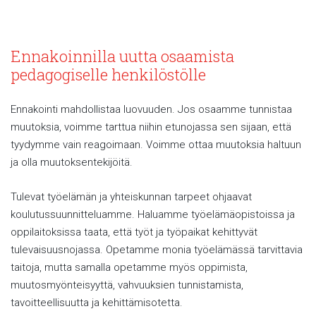
Ennakoinnilla uutta osaamista
pedagogiselle henkilöstölle
Ennakointi mahdollistaa luovuuden. Jos osaamme tunnistaa
muutoksia, voimme tarttua niihin etunojassa sen sijaan, että
tyydymme vain reagoimaan. Voimme ottaa muutoksia haltuun
ja olla muutoksentekijöitä.
Tulevat työelämän ja yhteiskunnan tarpeet ohjaavat
koulutussuunnitteluamme. Haluamme työelämäopistoissa ja
oppilaitoksissa taata, että työt ja työpaikat kehittyvät
tulevaisuusnojassa. Opetamme monia työelämässä tarvittavia
taitoja, mutta samalla opetamme myös oppimista,
muutosmyönteisyyttä, vahvuuksien tunnistamista,
tavoitteellisuutta ja kehittämisotetta.