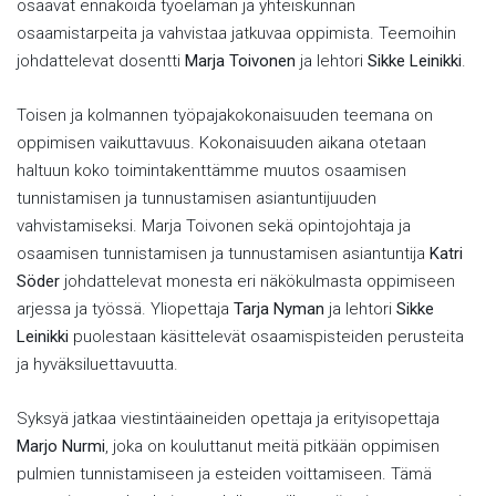
osaavat ennakoida työelämän ja yhteiskunnan
osaamistarpeita ja vahvistaa jatkuvaa oppimista. Teemoihin
johdattelevat dosentti
Marja Toivonen
ja lehtori
Sikke Leinikki
.
Toisen ja kolmannen työpajakokonaisuuden teemana on
oppimisen vaikuttavuus. Kokonaisuuden aikana otetaan
haltuun koko toimintakenttämme muutos osaamisen
tunnistamisen ja tunnustamisen asiantuntijuuden
vahvistamiseksi. Marja Toivonen sekä opintojohtaja ja
osaamisen tunnistamisen ja tunnustamisen asiantuntija
Katri
Söder
johdattelevat monesta eri näkökulmasta oppimiseen
arjessa ja työssä. Yliopettaja
Tarja Nyman
ja lehtori
Sikke
Leinikki
puolestaan käsittelevät osaamispisteiden perusteita
ja hyväksiluettavuutta.
Syksyä jatkaa viestintäaineiden opettaja ja erityisopettaja
Marjo Nurmi
, joka on kouluttanut meitä pitkään oppimisen
pulmien tunnistamiseen ja esteiden voittamiseen. Tämä