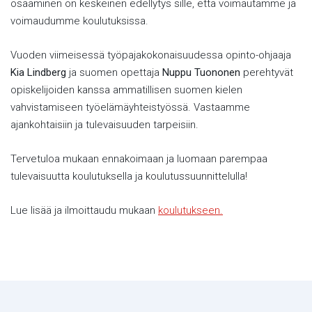
osaaminen on keskeinen edellytys sille, että voimautamme ja
voimaudumme koulutuksissa.
Vuoden viimeisessä työpajakokonaisuudessa opinto-ohjaaja
Kia Lindberg
ja suomen opettaja
Nuppu Tuononen
perehtyvät
opiskelijoiden kanssa ammatillisen suomen kielen
vahvistamiseen työelämäyhteistyössä. Vastaamme
ajankohtaisiin ja tulevaisuuden tarpeisiin.
Tervetuloa mukaan ennakoimaan ja luomaan parempaa
tulevaisuutta koulutuksella ja koulutussuunnittelulla!
Lue lisää ja ilmoittaudu mukaan
koulutukseen.