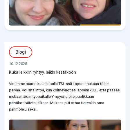
Blogi
10.12.2025
Kuka leikkiin ryhtyy, leikin kestäköön
Vietimme marraskuun lopulla TSL:ssä Lapset mukaan töihin -
päivää. Voi sitä intoa, kun kolmevuotias lapseni kuuli, että pääsee
mukaan äidin työpaikalle Ympyrätalolle puolikkaan
päiväkotipäivän jälkeen. Mukaan piti ottaa tietenkin oma
pehmolelu sekä...