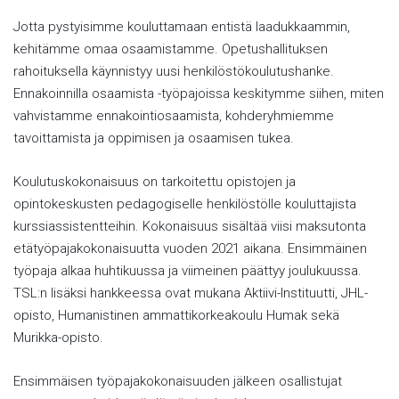
Jotta pystyisimme kouluttamaan entistä laadukkaammin,
kehitämme omaa osaamistamme. Opetushallituksen
rahoituksella käynnistyy uusi henkilöstökoulutushanke.
Ennakoinnilla osaamista -työpajoissa keskitymme siihen, miten
vahvistamme ennakointiosaamista, kohderyhmiemme
tavoittamista ja oppimisen ja osaamisen tukea.
Koulutuskokonaisuus on tarkoitettu opistojen ja
opintokeskusten pedagogiselle henkilöstölle kouluttajista
kurssiassistentteihin. Kokonaisuus sisältää viisi maksutonta
etätyöpajakokonaisuutta vuoden 2021 aikana. Ensimmäinen
työpaja alkaa huhtikuussa ja viimeinen päättyy joulukuussa.
TSL:n lisäksi hankkeessa ovat mukana Aktiivi-Instituutti, JHL-
opisto, Humanistinen ammattikorkeakoulu Humak sekä
Murikka-opisto.
Ensimmäisen työpajakokonaisuuden jälkeen osallistujat