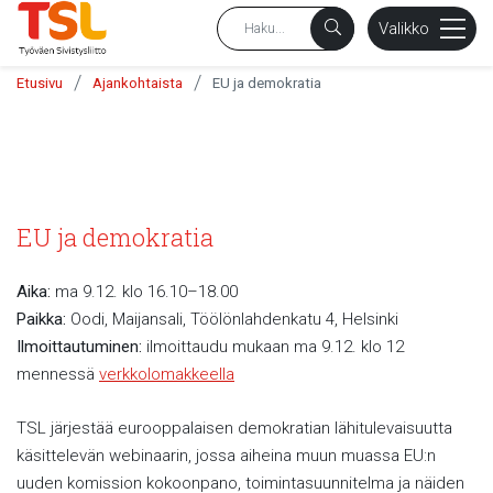
sältöön
Valikko
/
/
Etusivu
Ajankohtaista
EU ja demokratia
EU ja demokratia
Aika:
ma 9.12. klo 16.10–18.00
Paikka:
Oodi, Maijansali, Töölönlahdenkatu 4, Helsinki
Ilmoittautuminen:
ilmoittaudu mukaan ma 9.12. klo 12
mennessä
verkkolomakkeella
TSL järjestää eurooppalaisen demokratian lähitulevaisuutta
käsittelevän webinaarin, jossa aiheina muun muassa EU:n
uuden komission kokoonpano, toimintasuunnitelma ja näiden