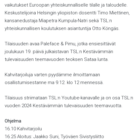
vaikutukset Euroopan yhteiskunnalliselle tilalle ja taloudelle.
Keskustelijoina Helsingin yliopiston dosentti Timo Miettinen,
kansanedustaja Miapetra Kumpula-Natri sekä TSL:n
yhteiskunnallisen koulutuksen asiantuntija Otto Köngäs.
Tilaisuuden avaa Paleface & Pimu, jotka ensiesittävät
joulukuun 19. päivä julkaistavan TSL:n Kestävämmän
tulevaisuuden teemavuoden teoksen Sataa lunta.
Kahvitarjoiluja varten pyydämme ilmoittamaan
osallistumisestanne ma 9.12. klo 12 mennessä.
Tilaisuus striimataan TSL:n Youtube-kanavalle ja on osa TSL:n
vuoden 2024 Kestävämmän tulevaisuuden teemavuotta.
Ohjelma
16.10 Kahvitarjoilu
16.25 Aloitus: Jaakko Suni, Työväen Sivistysliitto