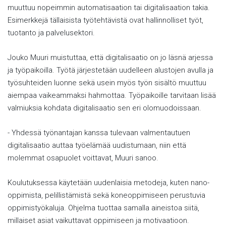
muuttuu nopeimmin automatisaation tai digitalisaation takia.
Esimerkkejä tällaisista työtehtävistä ovat hallinnolliset työt,
tuotanto ja palvelusektori.
Jouko Muuri muistuttaa, että digitalisaatio on jo läsnä arjessa
ja työpaikoilla. Työtä järjestetään uudelleen alustojen avulla ja
työsuhteiden luonne sekä usein myös työn sisältö muuttuu
aiempaa vaikeammaksi hahmottaa. Työpaikoille tarvitaan lisää
valmiuksia kohdata digitalisaatio sen eri olomuodoissaan.
- Yhdessä työnantajan kanssa tulevaan valmentautuen
digitalisaatio auttaa työelämää uudistumaan, niin että
molemmat osapuolet voittavat, Muuri sanoo.
Koulutuksessa käytetään uudenlaisia metodeja, kuten nano-
oppimista, pelillistämistä sekä koneoppimiseen perustuvia
oppimistyökaluja. Ohjelma tuottaa samalla aineistoa siitä,
millaiset asiat vaikuttavat oppimiseen ja motivaatioon.