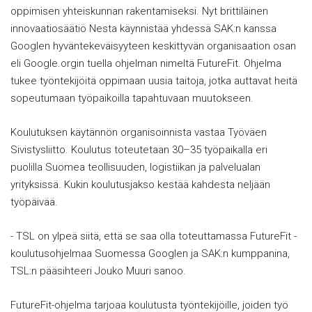
oppimisen yhteiskunnan rakentamiseksi. Nyt brittiläinen
innovaatiosäätiö Nesta käynnistää yhdessä SAK:n kanssa
Googlen hyväntekeväisyyteen keskittyvän organisaation osan
eli Google.orgin tuella ohjelman nimeltä FutureFit. Ohjelma
tukee työntekijöitä oppimaan uusia taitoja, jotka auttavat heitä
sopeutumaan työpaikoilla tapahtuvaan muutokseen.
Koulutuksen käytännön organisoinnista vastaa Työväen
Sivistysliitto. Koulutus toteutetaan 30–35 työpaikalla eri
puolilla Suomea teollisuuden, logistiikan ja palvelualan
yrityksissä. Kukin koulutusjakso kestää kahdesta neljään
työpäivää.
- TSL on ylpeä siitä, että se saa olla toteuttamassa FutureFit -
koulutusohjelmaa Suomessa Googlen ja SAK:n kumppanina,
TSL:n pääsihteeri Jouko Muuri sanoo.
FutureFit-ohjelma tarjoaa koulutusta työntekijöille, joiden työ