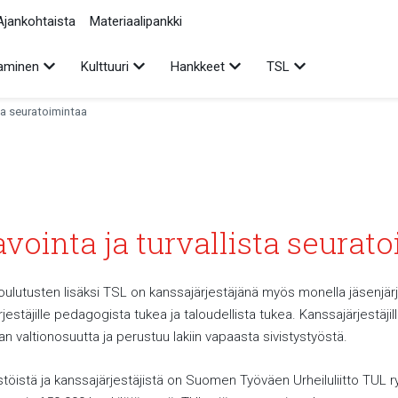
Ajankohtaista
Materiaalipankki
Avaa alavalikko
Avaa alavalikko
Avaa alavalikko
Avaa alavalikko
aminen
Kulttuuri
Hankkeet
TSL
sta seuratoimintaa
avointa ja turvallista seurat
oulutusten lisäksi TSL on kanssajärjestäjänä myös monella jäsenjärj
jestäjille pedagogista tukea ja taloudellista tukea. Kanssajärjestäji
 valtionosuutta ja perustuu lakiin vapaasta sivistystyöstä.
stöistä ja kanssajärjestäjistä on Suomen Työväen Urheiluliitto TUL ry