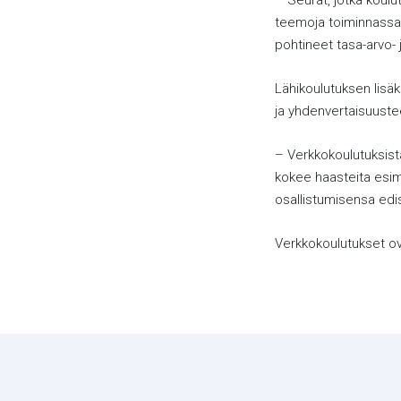
– Seurat, jotka koulu
teemoja toiminnassaan
pohtineet tasa-arvo
Lähikoulutuksen lisäk
ja yhdenvertaisuuste
– Verkkokoulutuksist
kokee haasteita esim
osallistumisensa ed
Verkkokoulutukset ova