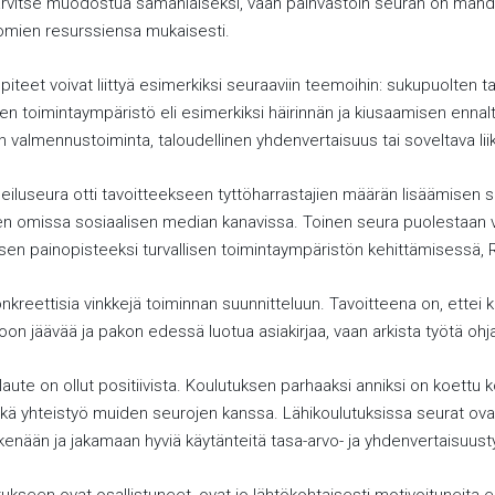
arvitse muodostua samanlaiseksi, vaan päinvastoin seuran on mahdol
omien resurssiensa mukaisesti.
iteet voivat liittyä esimerkiksi seuraaviin teemoihin: sukupuolten t
nen toimintaympäristö eli esimerkiksi häirinnän ja kiusaamisen ennalt
 valmennustoiminta, taloudellinen yhdenvertaisuus tai soveltava lii
heiluseura otti tavoitteekseen tyttöharrastajien määrän lisäämisen s
n omissa sosiaalisen median kanavissa. Toinen seura puolestaan va
en painopisteeksi turvallisen toimintaympäristön kehittämisessä, R
kreettisia vinkkejä toiminnan suunnitteluun. Tavoitteena on, ettei 
oon jäävää ja pakon edessä luotua asiakirjaa, vaan arkista työtä oh
alaute on ollut positiivista. Koulutuksen parhaaksi anniksi on koettu 
kä yhteistyö muiden seurojen kanssa. Lähikoulutuksissa seurat ov
nään ja jakamaan hyviä käytänteitä tasa-arvo- ja yhdenvertaisuust