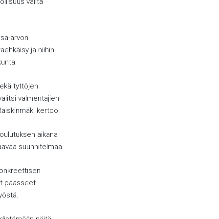
lisuus valita
asa-arvon
aehkäisy ja niihin
kunta.
ekä tyttöjen
litsi valmentajien
aiskinmäki kertoo.
koulutuksen aikana
jaavaa suunnitelmaa.
konkreettisen
at päässeet
yöstä.