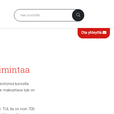
Ota yhteyttä
oimintaa
estönsä kurssilla.
lle maksattava tuki on
. TUL:lla on noin 700