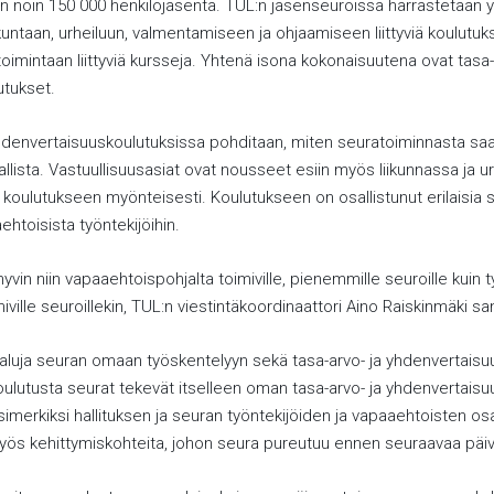
n noin 150 000 henkilöjäsentä. TUL:n jäsenseuroissa harrastetaan yli
iikuntaan, urheiluun, valmentamiseen ja ohjaamiseen liittyviä koulutu
toimintaan liittyviä kursseja. Yhtenä isona kokonaisuutena ovat tasa-
utukset.
yhdenvertaisuuskoulutuksissa pohditaan, miten seuratoiminnasta saat
rvallista. Vastuullisuusasiat ovat nousseet esiin myös liikunnassa ja u
koulutukseen myönteisesti. Koulutukseen on osallistunut erilaisia s
ehtoisista työntekijöihin.
vin niin vapaaehtoispohjalta toimiville, pienemmille seuroille kuin ty
ville seuroillekin, TUL:n viestintäkoordinaattori Aino Raiskinmäki sa
kaluja seuran omaan työskentelyyn sekä tasa-arvo- ja yhdenvertai
ulutusta seurat tekevät itselleen oman tasa-arvo- ja yhdenvertaisu
imerkiksi hallituksen ja seuran työntekijöiden ja vapaaehtoisten os
myös kehittymiskohteita, johon seura pureutuu ennen seuraavaa päiv