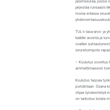
jäsenseuraa, joissa o
järjestää runsaasti l
monia erilaisia seura
yhdenvertaisuuskoul
TUL:n tasa-arvo- ja 
kaikille avointa ja tu
ovatkin suhtautuneet 
seuratoimijoita vapaa
– Koulutus soveltuu hy
ammattimaisesti toimi
Koulutus tarjoaa työ
pohdintaan. Osana ko
ohjaa työskentelyä es
on tarkoitus listata 