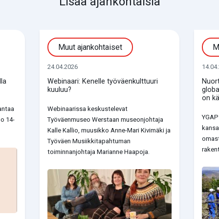
Lisää ajankohtaisia
Muut ajankohtaiset
M
24.04.2026
14.04
la
Webinaari: Kenelle työväenkulttuuri
Nuort
kuuluu?
globa
on kä
antaa
Webinaarissa keskustelevat
YGAP 
lo 14-
Työväenmuseo Werstaan museonjohtaja
kansai
Kalle Kallio, muusikko Anne-Mari Kivimäki ja
omast
Työväen Musiikkitapahtuman
raken
toiminnanjohtaja Marianne Haapoja.