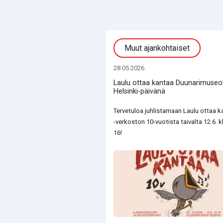
Muut ajankohtaiset
28.05.2026
Laulu ottaa kantaa Duunarimuseol
Helsinki-päivänä
Tervetuloa juhlistamaan Laulu ottaa k
-verkoston 10-vuotista taivalta 12.6. k
16!