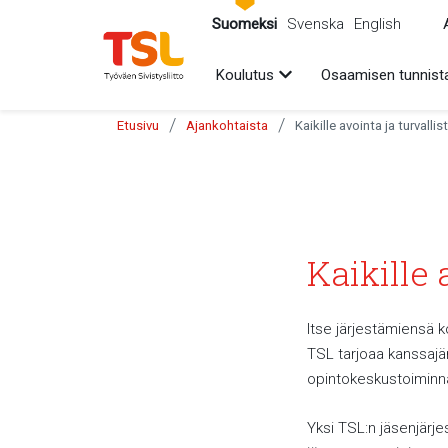
sältöön
Suomeksi
Svenska
English
Avaa alavalikko
Koulutus
Osaamisen tunnist
/
/
Etusivu
Ajankohtaista
Kaikille avointa ja turvalli
Kaikille 
Itse järjestämiensä k
TSL tarjoaa kanssajär
opintokeskustoiminnan
Yksi TSL:n jäsenjärje