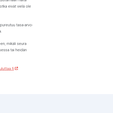
edistämään näitä
tka eivät vielä ole
 pureutuu tasa-arvo-
a.
en, mikäli seura
sessa tai heidän
luttaa.fi
.