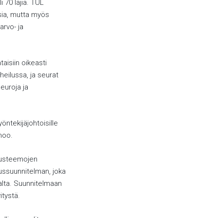
 70 lajia. TUL
ksia, mutta myös
arvo- ja
aisiin oikeasti
rheilussa, ja seurat
euroja ja
öntekijäjohtoisille
noo.
suusteemojen
ussuunnitelman, joka
alta. Suunnitelmaan
itystä.