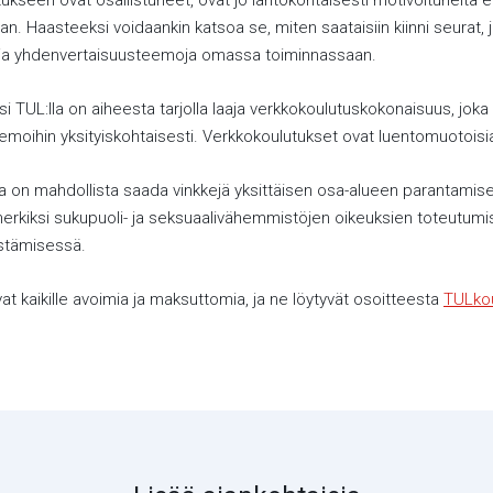
tukseen ovat osallistuneet, ovat jo lähtökohtaisesti motivoituneita 
. Haasteeksi voidaankin katsoa se, miten saataisiin kiinni seurat, jo
- ja yhdenvertaisuusteemoja omassa toiminnassaan.
si TUL:lla on aiheesta tarjolla laaja verkkokoulutuskokonaisuus, joka
emoihin yksityiskohtaisesti. Verkkokoulutukset ovat luentomuotoisi
a on mahdollista saada vinkkejä yksittäisen osa-alueen parantamise
erkiksi sukupuoli- ja seksuaalivähemmistöjen oikeuksien toteutumi
istämisessä.
t kaikille avoimia ja maksuttomia, ja ne löytyvät osoitteesta
TULkou