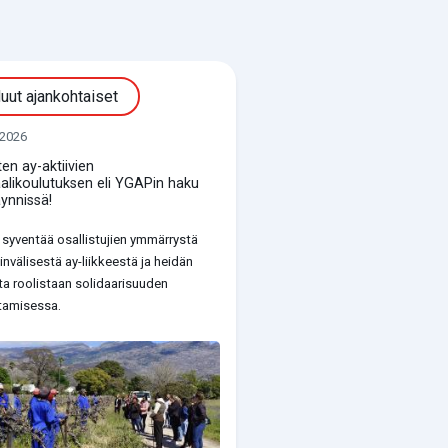
uut ajankohtaiset
.2026
en ay-aktiivien
alikoulutuksen eli YGAPin haku
ynnissä!
syventää osallistujien ymmärrystä
nvälisestä ay-liikkeestä ja heidän
a roolistaan solidaarisuuden
tamisessa.