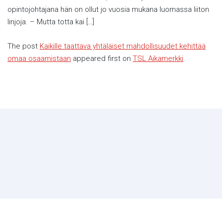
opintojohtajana hän on ollut jo vuosia mukana luomassa liiton
linjoja. – Mutta totta kai […]
The post
Kaikille taattava yhtäläiset mahdollisuudet kehittää
omaa osaamistaan
appeared first on
TSL Aikamerkki
.