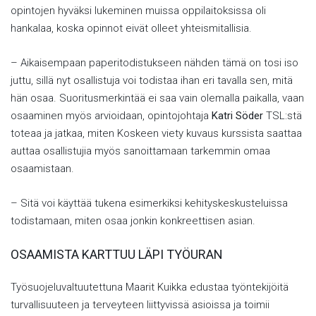
opintojen hyväksi lukeminen muissa oppilaitoksissa oli
hankalaa, koska opinnot eivät olleet yhteismitallisia.
– Aikaisempaan paperitodistukseen nähden tämä on tosi iso
juttu, sillä nyt osallistuja voi todistaa ihan eri tavalla sen, mitä
hän osaa. Suoritusmerkintää ei saa vain olemalla paikalla, vaan
osaaminen myös arvioidaan, opintojohtaja
Katri Söder
TSL:stä
toteaa ja jatkaa, miten Koskeen viety kuvaus kurssista saattaa
auttaa osallistujia myös sanoittamaan tarkemmin omaa
osaamistaan.
– Sitä voi käyttää tukena esimerkiksi kehityskeskusteluissa
todistamaan, miten osaa jonkin konkreettisen asian.
OSAAMISTA KARTTUU LÄPI TYÖURAN
Työsuojeluvaltuutettuna Maarit Kuikka edustaa työntekijöitä
turvallisuuteen ja terveyteen liittyvissä asioissa ja toimii