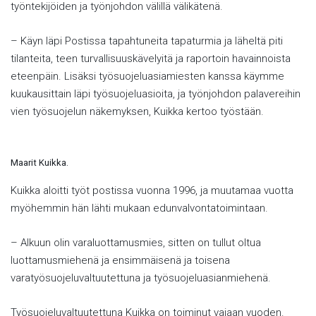
työntekijöiden ja työnjohdon välillä välikätenä.
– Käyn läpi Postissa tapahtuneita tapaturmia ja läheltä piti
tilanteita, teen turvallisuuskävelyitä ja raportoin havainnoista
eteenpäin. Lisäksi työsuojeluasiamiesten kanssa käymme
kuukausittain läpi työsuojeluasioita, ja työnjohdon palavereihin
vien työsuojelun näkemyksen, Kuikka kertoo työstään.
Maarit Kuikka.
Kuikka aloitti työt postissa vuonna 1996, ja muutamaa vuotta
myöhemmin hän lähti mukaan edunvalvontatoimintaan.
– Alkuun olin varaluottamusmies, sitten on tullut oltua
luottamusmiehenä ja ensimmäisenä ja toisena
varatyösuojeluvaltuutettuna ja työsuojeluasianmiehenä.
Työsuojeluvaltuutettuna Kuikka on toiminut vajaan vuoden.