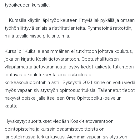
työoikeuden kurssille.
– Kurssilla käytiin läpi työoikeuteen liittyviä lakipykäliä ja omaan
työhön liittyviä erilaisia ristiriitatilanteita. Ryhmätöinä ratkottiin,
millä tavalla niissä pitäisi toimia.
Kurssi oli Kuikalle ensimmäinen ei tutkintoon johtava koulutus,
joka on kirjattu Koski-tietovarantoon. Opetushallituksen
ylläpitämästä tietovarannosta löytyy tiedot kaikesta tutkintoon
johtavasta koulutuksesta aina esikoulusta
korkeakouluopintoihin asti. Syksystä 2021 sinne on voitu viedä
myös vapaan sivistystyön opintosuorituksia. Tallennetut tiedot
näkyvät opiskelijalle itselleen Oma Opintopolku -palvelun
kautta.
Hyväksytyt suoritukset viedään Koski-tietovarantoon
opintopisteinä ja kurssin osaamistavoitteista on
järjestelmässä tarkka kuvaus. Aiemmin vapaan sivistystyön