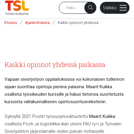
sältöön
Valikko
/
/
Etusivu
Ajankohtaista
Kaikki opinnot yhdessä paikassa
Kaikki opinnot yhdessä paikassa
Vapaan sivistystyön oppilaitoksissa voi kokonaisen tutkinnon
sijaan suorittaa opintoja pieninä palasina. Maarit Kuikka
osallistui työoikeuden kurssille ja halusi tietonsa suoritetusta
kurssista valtakunnalliseen opintosuoritusrekisteriin.
Syksyllä 2021 Postin työsuojeluvaltuutettu
Maarit Kuikka
osallistui Posti- ja logistiikka-alan unioni PAU ry:n ja Työväen
Sivistysliiton järjestämälle viiden päivän mittaiselle