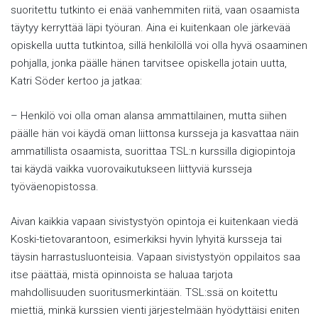
suoritettu tutkinto ei enää vanhemmiten riitä, vaan osaamista
täytyy kerryttää läpi työuran. Aina ei kuitenkaan ole järkevää
opiskella uutta tutkintoa, sillä henkilöllä voi olla hyvä osaaminen
pohjalla, jonka päälle hänen tarvitsee opiskella jotain uutta,
Katri Söder kertoo ja jatkaa:
– Henkilö voi olla oman alansa ammattilainen, mutta siihen
päälle hän voi käydä oman liittonsa kursseja ja kasvattaa näin
ammatillista osaamista, suorittaa TSL:n kurssilla digiopintoja
tai käydä vaikka vuorovaikutukseen liittyviä kursseja
työväenopistossa.
Aivan kaikkia vapaan sivistystyön opintoja ei kuitenkaan viedä
Koski-tietovarantoon, esimerkiksi hyvin lyhyitä kursseja tai
täysin harrastusluonteisia. Vapaan sivistystyön oppilaitos saa
itse päättää, mistä opinnoista se haluaa tarjota
mahdollisuuden suoritusmerkintään. ­TSL:ssä on koitettu
miettiä, minkä kurssien vienti järjestelmään hyödyttäisi eniten