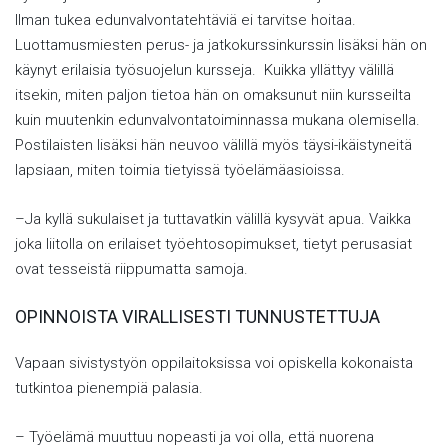
Ilman tukea edunvalvontatehtäviä ei tarvitse hoitaa.
Luottamusmiesten perus- ja jatkokurssinkurssin lisäksi hän on
käynyt erilaisia työsuojelun kursseja. Kuikka yllättyy välillä
itsekin, miten paljon tietoa hän on omaksunut niin kursseilta
kuin muutenkin edunvalvontatoiminnassa mukana olemisella.
Postilaisten lisäksi hän neuvoo välillä myös täysi-ikäistyneitä
lapsiaan, miten toimia tietyissä työelämäasioissa.
–Ja kyllä sukulaiset ja tuttavatkin välillä kysyvät apua. Vaikka
joka liitolla on erilaiset työehtosopimukset, tietyt perusasiat
ovat tesseistä riippumatta samoja.
OPINNOISTA VIRALLISESTI TUNNUSTETTUJA
Vapaan sivistystyön oppilaitoksissa voi opiskella kokonaista
tutkintoa pienempiä palasia.
– Työelämä muuttuu nopeasti ja voi olla, että nuorena