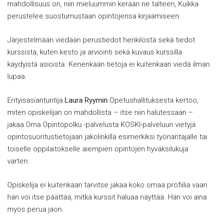
mahdollisuus on, niin mieluummin kerään ne talteen, Kuikka
perustelee suostumustaan opintojensa kirjaamiseen.
Järjestelmään viedään perustiedot henkilöstä sekä tiedot
kurssista, kuten kesto ja arviointi sekä kuvaus kurssilla
käydyistä asioista. Kenenkään tietoja ei kuitenkaan viedä ilman
lupaa.
Erityisasiantuntija
Laura Ryymin
Opetushallituksesta kertoo,
miten opiskelijan on mahdollista – itse niin halutessaan –
jakaa Oma Opintopolku -palvelusta KOSKI-palveluun vietyjä
opintosuoritustietojaan jakolinkillä esimerkiksi työnantajalle tai
toiselle oppilaitokselle aiempien opintojen hyväksilukuja
varten.
Opiskelija ei kuitenkaan tarvitse jakaa koko omaa profiilia vaan
hän voi itse päättää, mitkä kurssit haluaa näyttää. Hän voi aina
myös perua jaon.