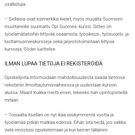
osallistujia.
– Sellaisia ovat esimerkiksi kielet, myös muualta Suomeen
muuttaneille suunnattu Opi Suomea -kurssi. Sitten on
työelämätaitoihin liittyvää osaamista, työoikeus-, työsuojelu- ja
luottamusmieskursseja sekä järjestötoimintaan liittyviä
kursseja, Söder luettelee.
ILMAN LUPAA TIETOJA EI REKISTERÖIDÄ
Opiskelijoita informoidaan mahdollisuudesta saada tietonsa
rekisteriin ilmoittautumisvaiheessa ja uudestaan kurssin
alussa. Maarit Kuikka mietti ensin, tekeekö hän opintopisteillä
mitään.
– Toisaalta itselläni on nyt ikää viisikymmentä vuotta ja
työelämää pitkän matkaa edessä. Eihän sitä tiedä, jos vaikka
vielä innostuisi opiskelemaan ja kun kerran tällainen