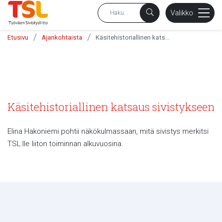
sältöön
Valikko
/
/
Etusivu
Ajankohtaista
Käsitehistoriallinen katsaus sivistykseen
Käsitehistoriallinen katsaus sivistykseen
Elina Hakoniemi pohtii näkökulmassaan, mitä sivistys merkitsi
TSL:lle liiton toiminnan alkuvuosina.