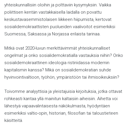
yhteiskunnallisiin oloihin ja polttaviin kysymyksiin. Vaikka
poliittisen kentän vastakkaisella laidalla on povattu
keskustavasemmistolaisen liikkeen hiipumista, kertovat
sosialidemokraattisten puolueiden vaalivoitot esimerkiksi
Suomessa, Saksassa ja Norjassa erilaista tarinaa.
Mitkä ovat 2020-luvun merkittävimmät yhteiskunnalliset
ongelmat ja onko sosialidemokratialla vastauksia niihin? Onko
sosialidemokraattinen ideologia ristiriidassa modernin
kapitalismin kanssa? Mikä on sosialidemokratian suhde
hyvinvointivaltioon, työhön, ympäristöön tai ihmisoikeuksiin?
Toivomme analyyttisia ja yleistajuisia kirjoituksia, jotka ottavat
rohkeasti kantaa yllä mainitun kaltaisiin aiheisiin. Aihetta voi
lähestyä vapaavalintaisesta näkökulmasta, hyödyntäen
esimerkiksi valtio-opin, historian, filosofian tai taloustieteen
käsitteitä.