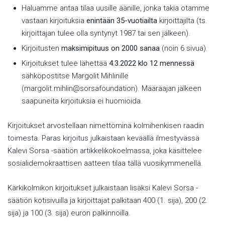
Haluamme antaa tilaa uusille äänille, jonka takia otamme
vastaan kirjoituksia
enintään 35-vuotiailta
kirjoittajilta (ts.
kirjoittajan tulee olla syntynyt 1987 tai sen jälkeen).
Kirjoitusten
maksimipituus on 2000 sanaa
(noin 6 sivua).
Kirjoitukset tulee lähettää
4.3.2022 klo 12 mennessä
sähköpostitse Margolit Mihlinille
(margolit.mihlin@sorsafoundation). Määräajan jälkeen
saapuneita kirjoituksia ei huomioida.
Kirjoitukset arvostellaan nimettöminä kolmihenkisen raadin
toimesta. Paras kirjoitus julkaistaan keväällä ilmestyvässä
Kalevi Sorsa -säätiön artikkelikokoelmassa, joka käsittelee
sosialidemokraattisen aatteen tilaa tällä vuosikymmenellä.
Kärkikolmikon kirjoitukset julkaistaan lisäksi Kalevi Sorsa -
säätiön kotisivuilla ja kirjoittajat palkitaan 400 (1. sija), 200 (2.
sija) ja 100 (3. sija) euron palkinnoilla.