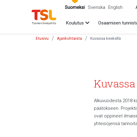
sältöön
Suomeksi
Svenska
English
Avaa alavalikko
Koulutus
Osaamisen tunnist
/
/
Etusivu
Ajankohtaista
Kuvassa keskellä
Kuvassa 
Alkuvuodesta 2018 kä
päätökseen. Projektis
ovat oppineet ilmais
yhteisöjensä tarinoita