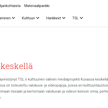
Ajankohtaista
Materiaalipankki
Avaa alavalikko
Avaa alavalikko
Avaa alavalikko
Avaa alavalikko
aminen
Kulttuuri
Hankkeet
TSL
keskellä
ynnistynyt TSL:n kulttuurien välinen mediaprojekti Kuvassa keskellä
sa on toteutettu valokuva- ja videopajoja, joissa eri kulttuuritaustoi
emaan itseään ja kertomaan valokuvan ja videon keinoin omia, perh
.