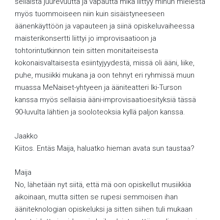
sellaista juurevuutta ja vapautta mikä liittyy minun mielestä
myös tuommoiseen niin kuin sisäistyneeseen
äänenkäyttöön ja vapauteen ja siinä opiskeluvaiheessa
maisterikonsertti liittyi jo improvisaatioon ja
tohtorintutkinnon tein sitten monitaiteisesta
kokonaisvaltaisesta esiintyjyydestä, missä oli ääni, liike,
puhe, musiikki mukana ja oon tehnyt eri ryhmissä muun
muassa MeNaiset-yhtyeen ja ääniteatteri Iki-Turson
kanssa myös sellaisia ääni-improvisaatioesityksiä tässä
90-luvulta lähtien ja sooloteoksia kyllä paljon kanssa.
Jaakko
Kiitos. Entäs Maija, haluatko hieman avata sun taustaa?
Maija
No, lähetään nyt siitä, että mä oon opiskellut musiikkia
aikoinaan, mutta sitten se rupesi semmoisen ihan
ääniteknologian opiskeluksi ja sitten siihen tuli mukaan