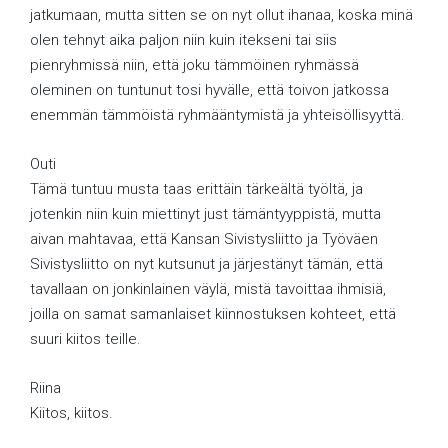
jatkumaan, mutta sitten se on nyt ollut ihanaa, koska minä
olen tehnyt aika paljon niin kuin itekseni tai siis
pienryhmissä niin, että joku tämmöinen ryhmässä
oleminen on tuntunut tosi hyvälle, että toivon jatkossa
enemmän tämmöistä ryhmääntymistä ja yhteisöllisyyttä.
Outi
Tämä tuntuu musta taas erittäin tärkeältä työltä, ja
jotenkin niin kuin miettinyt just tämäntyyppistä, mutta
aivan mahtavaa, että Kansan Sivistysliitto ja Työväen
Sivistysliitto on nyt kutsunut ja järjestänyt tämän, että
tavallaan on jonkinlainen väylä, mistä tavoittaa ihmisiä,
joilla on samat samanlaiset kiinnostuksen kohteet, että
suuri kiitos teille.
Riina
Kiitos, kiitos.