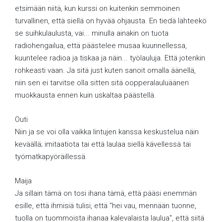
etsimään niitä, kun kurssi on kuitenkin semmoinen
turvallinen, että siellä on hyvää ohjausta. En tiedä lähteekö
se suihkulaulusta, vai... minulla ainakin on tuota
radiohengailua, että päästelee musaa kuunnellessa,
kuuntelee radioa ja tiskaa ja näin... työlauluja. Että jotenkin
rohkeasti vaan. Ja sitä just kuten sanoit omalla äänellä,
niin sen ei tarvitse olla sitten sitä oopperalauluäänen
muokkausta ennen kuin uskaltaa päästellä.
Outi
Niin ja se voi olla vaikka lintujen kanssa keskustelua näin
keväällä; imitaatiota tai että laulaa siellä kävellessä tai
työmatkapyöräillessä.
Maija
Ja sillain tämä on tosi ihana tämä, että pääsi enemmän
esille, että ihmisiä tulisi, että "hei vau, mennään tuonne,
tuolla on tuommoista ihanaa kalevalaista laulua", että siitä