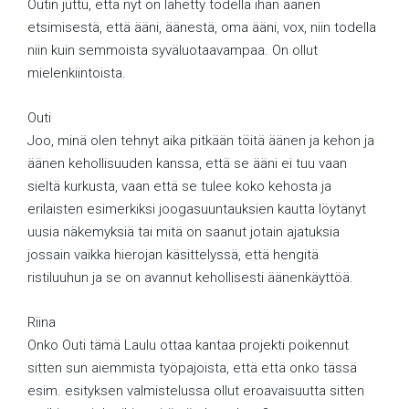
Outin juttu, että nyt on lähetty todella ihan äänen
etsimisestä, että ääni, äänestä, oma ääni, vox, niin todella
niin kuin semmoista syväluotaavampaa. On ollut
mielenkiintoista.
Outi
Joo, minä olen tehnyt aika pitkään töitä äänen ja kehon ja
äänen kehollisuuden kanssa, että se ääni ei tuu vaan
sieltä kurkusta, vaan että se tulee koko kehosta ja
erilaisten esimerkiksi joogasuuntauksien kautta löytänyt
uusia näkemyksiä tai mitä on saanut jotain ajatuksia
jossain vaikka hierojan käsittelyssä, että hengitä
ristiluuhun ja se on avannut kehollisesti äänenkäyttöä.
Riina
Onko Outi tämä Laulu ottaa kantaa projekti poikennut
sitten sun aiemmista työpajoista, että että onko tässä
esim. esityksen valmistelussa ollut eroavaisuutta sitten