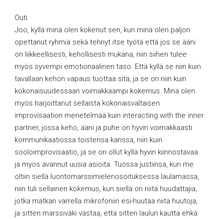
Outi
Joo, kyllä minä olen kokenut sen, kun minä olen paljon
opettanut ryhmiä sekä tehnyt itse työtä että jos se ääni
on liikkeellisesti, kehollisesti mukana, niin siihen tulee
myös syvempi emotionaalinen taso. Että kyllä se niin kuin
tavallaan kehon vapaus tuottaa sitä, ja se on niin kuin
kokonaisuudessaan voimakkaampi kokemus. Minä olen
myös harjoittanut sellaista kokonaisvaltaisen
improvisaation menetelmää kuin interacting with the inner
partner, jossa keho, ääni ja puhe on hyvin voimakkaasti
kommunikaatiossa toistensa kanssa, niin kuin
sooloimprovisaatio, ja se on ollut kyllä hyvin kiinnostavaa
ja myös avannut uusia asioita. Tuossa justiinsa, kun me
oltiin siellä luontomarssimielenosoituksessa laulamassa,
niin tuli sellainen kokemus, kun siellä on niitä huudattajia,
jotka matkan varrella mikrofoniin esi-huutaa niitä huutoja,
ja sitten marssiväki vastaa, että sitten laulun kautta ehkä