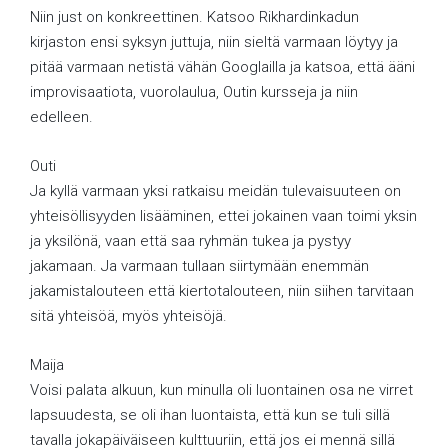
Niin just on konkreettinen. Katsoo Rikhardinkadun
kirjaston ensi syksyn juttuja, niin sieltä varmaan löytyy ja
pitää varmaan netistä vähän Googlailla ja katsoa, että ääni
improvisaatiota, vuorolaulua, Outin kursseja ja niin
edelleen.
Outi
Ja kyllä varmaan yksi ratkaisu meidän tulevaisuuteen on
yhteisöllisyyden lisääminen, ettei jokainen vaan toimi yksin
ja yksilönä, vaan että saa ryhmän tukea ja pystyy
jakamaan. Ja varmaan tullaan siirtymään enemmän
jakamistalouteen että kiertotalouteen, niin siihen tarvitaan
sitä yhteisöä, myös yhteisöjä.
Maija
Voisi palata alkuun, kun minulla oli luontainen osa ne virret
lapsuudesta, se oli ihan luontaista, että kun se tuli sillä
tavalla jokapäiväiseen kulttuuriin, että jos ei mennä sillä