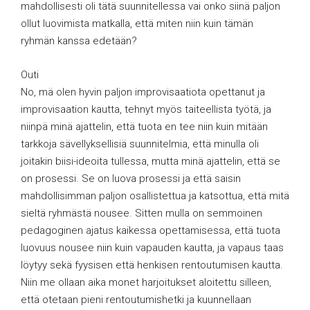
mahdollisesti oli tätä suunnitellessa vai onko siinä paljon
ollut luovimista matkalla, että miten niin kuin tämän
ryhmän kanssa edetään?
Outi
No, mä olen hyvin paljon improvisaatiota opettanut ja
improvisaation kautta, tehnyt myös taiteellista työtä, ja
niinpä minä ajattelin, että tuota en tee niin kuin mitään
tarkkoja sävellyksellisiä suunnitelmia, että minulla oli
joitakin biisi-ideoita tullessa, mutta minä ajattelin, että se
on prosessi. Se on luova prosessi ja että saisin
mahdollisimman paljon osallistettua ja katsottua, että mitä
sieltä ryhmästä nousee. Sitten mulla on semmoinen
pedagoginen ajatus kaikessa opettamisessa, että tuota
luovuus nousee niin kuin vapauden kautta, ja vapaus taas
löytyy sekä fyysisen että henkisen rentoutumisen kautta.
Niin me ollaan aika monet harjoitukset aloitettu silleen,
että otetaan pieni rentoutumishetki ja kuunnellaan