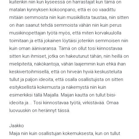
kuitenkin niin kun kyseessä on harrastajat kun tämä on
matalan kynnyksen kokoonpano, että ei oo vaadittu
mitään semmoista niin kuin musiikillista taustaa, niin sitten
on ihan saanut tehdä semmoista vähän niin kuin perus
musiikinopettajan työtä myös, että miten korvakuulolla
toimitaan ja että jokainen löytäisi jotenkin semmoisen niin
kuin oman äänivaransa. Tämä on ollut tosi kiinnostavaa
sitten kun ihmiset, jotka on hakeutunut tähän, niin heillä on
mielipiteitä, näkökantoja, vähän laajemmin kuin ehkä ihan
keskivertoihmisellä, että on hirveän hyviä keskusteluita
tullut ja paljon ideoita, että osalla osallistujista on sitten
esityksellistä kokemusta ja näkemystä niin kuin
esimerkiksi tällä Maijalla. Maijan kautta on tullut biisi-
ideoita ja... Tosi kiinnostavaa työtä, virkistävää. Omaa
luovuuskin on herännyt tässä.
Jaakko
Maija niin kuin osallistujan kokemuksesta, kun on tullut