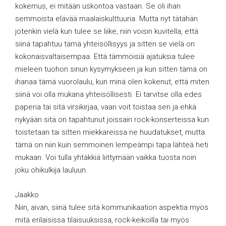
kokemus, ei mitään uskontoa vastaan. Se oli ihan
semmoista elävää maalaiskulttuuria. Mutta nyt tätähän
jotenkin vielä kun tulee se liike, niin voisin kuvitella, että
siinä tapahtuu tämä yhteisöllisyys ja sitten se vielä on
kokonaisvaltaisempaa. Että tämmöisiä ajatuksia tulee
mieleen tuohon sinun kysymykseen ja kun sitten tämä on
ihanaa tämä vuorolaulu, kun minä olen kokenut, että miten
siinä voi olla mukana yhteisöllisesti. Ei tarvitse olla edes
paperia tai sitä virsikirjaa, vaan voit toistaa sen ja ehkä
nykyään sitä on tapahtunut joissain rock-konserteissa kun
toistetaan tai sitten miekkareissa ne huudatukset, mutta
tämä on niin kuin semmoinen lempeämpi tapa lähteä heti
mukaan. Voi tulla yhtäkkiä liittymään vaikka tuosta noin
joku ohikulkija lauluun.
Jaakko
Niin, aivan, siinä tulee sitä kommunikaation aspektia myös
mitä erilaisissa tilaisuuksissa, rock-keikoilla tai myös