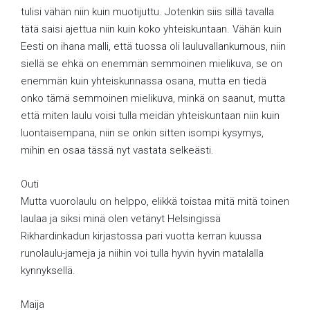
tulisi vähän niin kuin muotijuttu. Jotenkin siis sillä tavalla
tätä saisi ajettua niin kuin koko yhteiskuntaan. Vähän kuin
Eesti on ihana malli, että tuossa oli lauluvallankumous, niin
siellä se ehkä on enemmän semmoinen mielikuva, se on
enemmän kuin yhteiskunnassa osana, mutta en tiedä
onko tämä semmoinen mielikuva, minkä on saanut, mutta
että miten laulu voisi tulla meidän yhteiskuntaan niin kuin
luontaisempana, niin se onkin sitten isompi kysymys,
mihin en osaa tässä nyt vastata selkeästi.
Outi
Mutta vuorolaulu on helppo, elikkä toistaa mitä mitä toinen
laulaa ja siksi minä olen vetänyt Helsingissä
Rikhardinkadun kirjastossa pari vuotta kerran kuussa
runolaulu-jameja ja niihin voi tulla hyvin hyvin matalalla
kynnyksellä.
Maija