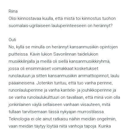
Riina
Olisi kiinnostavaa kuulla, että mistä toi kiinnostus tuohon
suomalais-ugrilaiseen lauluperinteeseen on herännyt?
Outi
No, kyllä se minulla on herännyt kansanmusiikin opintojen
puitteissa. Kävin lukion Savonlinnan taidelukion
musiikkilinjalla ja meillä oli siellä kansanmusiikkiryhmä,
jossa oli ensimmäiset voimakkaat kosketukset
runolauluun ja sitten kansanmusiikin ammattiopinnot, laulu
pääaineisena. Jotenkin tuntuu, että tuo vanha perinne,
runonlauluperinne ja vanha kantele- ja jouhikkoperinne ja
se vanha runolaulukulttuuri on tavallaan, että minä voin olla
jonkinlainen väylä sellaiseen vanhaan viisauteen, mitä
tullaan tarvitsemaan tässä nykyajan murrostilassa.
Teknologia ei ole ainut ratkaisu näihin meidän ongelmiin,
vaan meidän täytyy löytää niitä vanhoja tapoja. Kuinka