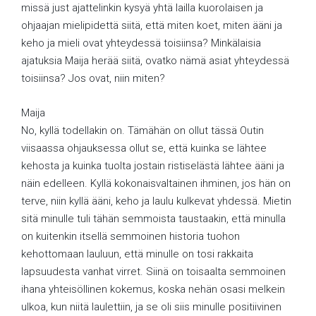
missä just ajattelinkin kysyä yhtä lailla kuorolaisen ja
ohjaajan mielipidettä siitä, että miten koet, miten ääni ja
keho ja mieli ovat yhteydessä toisiinsa? Minkälaisia
ajatuksia Maija herää siitä, ovatko nämä asiat yhteydessä
toisiinsa? Jos ovat, niin miten?
Maija
No, kyllä todellakin on. Tämähän on ollut tässä Outin
viisaassa ohjauksessa ollut se, että kuinka se lähtee
kehosta ja kuinka tuolta jostain ristiselästä lähtee ääni ja
näin edelleen. Kyllä kokonaisvaltainen ihminen, jos hän on
terve, niin kyllä ääni, keho ja laulu kulkevat yhdessä. Mietin
sitä minulle tuli tähän semmoista taustaakin, että minulla
on kuitenkin itsellä semmoinen historia tuohon
kehottomaan lauluun, että minulle on tosi rakkaita
lapsuudesta vanhat virret. Siinä on toisaalta semmoinen
ihana yhteisöllinen kokemus, koska nehän osasi melkein
ulkoa, kun niitä laulettiin, ja se oli siis minulle positiivinen