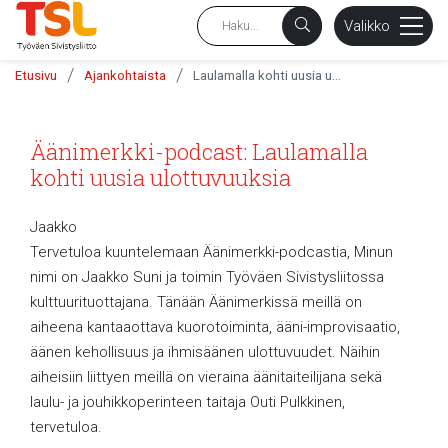
sältöön
Valikko
/
/
Etusivu
Ajankohtaista
Laulamalla kohti uusia ulottuvuuksia
Äänimerkki-podcast: Laulamalla
kohti uusia ulottuvuuksia
Jaakko
Tervetuloa kuuntelemaan Äänimerkki-podcastia, Minun
nimi on Jaakko Suni ja toimin Työväen Sivistysliitossa
kulttuurituottajana. Tänään Äänimerkissä meillä on
aiheena kantaaottava kuorotoiminta, ääni-improvisaatio,
äänen kehollisuus ja ihmisäänen ulottuvuudet. Näihin
aiheisiin liittyen meillä on vieraina äänitaiteilijana sekä
laulu- ja jouhikkoperinteen taitaja Outi Pulkkinen,
tervetuloa.