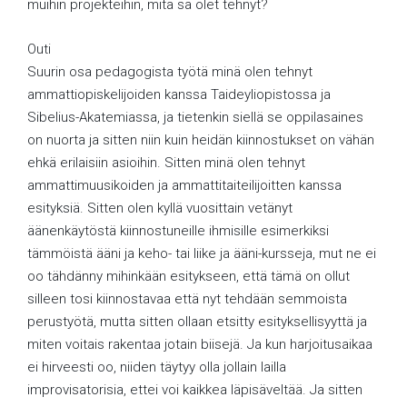
muihin projekteihin, mitä sä olet tehnyt?
Outi
Suurin osa pedagogista työtä minä olen tehnyt
ammattiopiskelijoiden kanssa Taideyliopistossa ja
Sibelius-Akatemiassa, ja tietenkin siellä se oppilasaines
on nuorta ja sitten niin kuin heidän kiinnostukset on vähän
ehkä erilaisiin asioihin. Sitten minä olen tehnyt
ammattimuusikoiden ja ammattitaiteilijoitten kanssa
esityksiä. Sitten olen kyllä vuosittain vetänyt
äänenkäytöstä kiinnostuneille ihmisille esimerkiksi
tämmöistä ääni ja keho- tai liike ja ääni-kursseja, mut ne ei
oo tähdänny mihinkään esitykseen, että tämä on ollut
silleen tosi kiinnostavaa että nyt tehdään semmoista
perustyötä, mutta sitten ollaan etsitty esityksellisyyttä ja
miten voitais rakentaa jotain biisejä. Ja kun harjoitusaikaa
ei hirveesti oo, niiden täytyy olla jollain lailla
improvisatorisia, ettei voi kaikkea läpisäveltää. Ja sitten