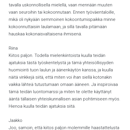
tavalla uskonnollisella mielellä, vaan mennään muuten
vaan seuroihin tai kokoonnutaan. Ennen työväentaloille,
mikä oli nykyään semmoinen kokoontumispaikka minne
kokoonnuttaisiin laulamaan, ja sillä tavalla pitämään
hauskaa kokonaisvaltaisena ihmisenä.
Riina
Kiitos paljon. Todella mielenkiintoista kuulla teidän
ajatuksia tästä työskentelystä ja tämä yhteisöllisyyden
huomiointi tuon laulun ja äänenkäytön kanssa, ja kuulla
näitä vinkkejä siitä, että miten voi ihan siellä kotonakin
vaikka lähteä tutustumaan omaan ääneen. Ja inspiroivaa
tämä teidän luontomarssi ja miten te olette käyttänyt
ääntä tällaisen yhteiskunnallisen asian pohtimiseen myös.
Hienoa kuulla teidän ajatuksia siitä.
Jaakko
Joo, samoin, että kiitos paljon molemmille haastattelusta