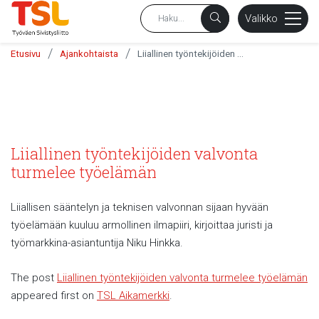
sältöön
Valikko
/
/
Etusivu
Ajankohtaista
Liiallinen työntekijöiden valvonta turmelee työelämän
Liiallinen työntekijöiden valvonta
turmelee työelämän
Liiallisen sääntelyn ja teknisen valvonnan sijaan hyvään
työelämään kuuluu armollinen ilmapiiri, kirjoittaa juristi ja
työmarkkina-asiantuntija Niku Hinkka.
The post
Liiallinen työntekijöiden valvonta turmelee työelämän
appeared first on
TSL Aikamerkki
.