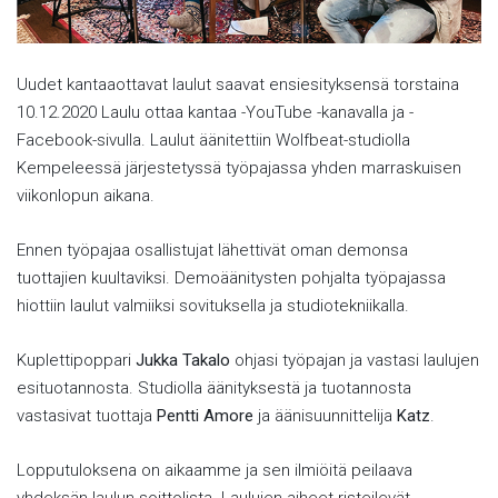
Uudet kantaaottavat laulut saavat ensiesityksensä torstaina
10.12.2020 Laulu ottaa kantaa -YouTube -kanavalla ja -
Facebook-sivulla. Laulut äänitettiin Wolfbeat-studiolla
Kempeleessä järjestetyssä työpajassa yhden marraskuisen
viikonlopun aikana.
Ennen työpajaa osallistujat lähettivät oman demonsa
tuottajien kuultaviksi. Demoäänitysten pohjalta työpajassa
hiottiin laulut valmiiksi sovituksella ja studiotekniikalla.
Kuplettipoppari
Jukka Takalo
ohjasi työpajan ja vastasi laulujen
esituotannosta. Studiolla äänityksestä ja tuotannosta
vastasivat tuottaja
Pentti Amore
ja äänisuunnittelija
Katz
.
Lopputuloksena on aikaamme ja sen ilmiöitä peilaava