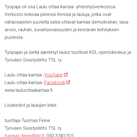
Työpaja oli osa Laulu ottaa kantaa -yhteistyöverkostoa.
Verkosto kokoaa piiriinsä ihmisiä ja lauluja, jotka ovat
vähäosaisten puolella sekä ottavat kantaa demokratian, tasa-
arvon, rauhan, suvaitsevaisuuden ja kestävän kehityksen
puolesta.
Työpajan ja siellä äänitetyt laulut tuottivat KSL-opintokeskus ja
Työväen Sivistysliitto TSL ry.
Laulu ottaa kantaa -
YouTube
.
Laulu ottaa kantaa -
Facebook
.
www.lauluottaakantaa.fi
Lisätiedot ja laulujen linkit:
tuottaja Tuomas Finne
Työväen Sivistysliitto TSL ry
tuomas.finne@tsl.fi
, 050 3740 315