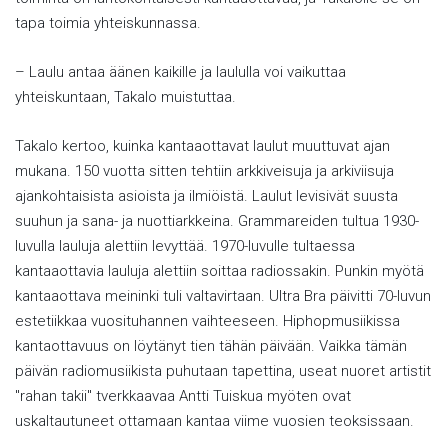
tapa toimia yhteiskunnassa.
– Laulu antaa äänen kaikille ja laululla voi vaikuttaa
yhteiskuntaan, Takalo muistuttaa.
Takalo kertoo, kuinka kantaaottavat laulut muuttuvat ajan
mukana. 150 vuotta sitten tehtiin arkkiveisuja ja arkiviisuja
ajankohtaisista asioista ja ilmiöistä. Laulut levisivät suusta
suuhun ja sana- ja nuottiarkkeina. Grammareiden tultua 1930-
luvulla lauluja alettiin levyttää. 1970-luvulle tultaessa
kantaaottavia lauluja alettiin soittaa radiossakin. Punkin myötä
kantaaottava meininki tuli valtavirtaan. Ultra Bra päivitti 70-luvun
estetiikkaa vuosituhannen vaihteeseen. Hiphopmusiikissa
kantaottavuus on löytänyt tien tähän päivään. Vaikka tämän
päivän radiomusiikista puhutaan tapettina, useat nuoret artistit
"rahan takii" tverkkaavaa Antti Tuiskua myöten ovat
uskaltautuneet ottamaan kantaa viime vuosien teoksissaan.