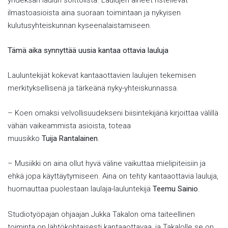
yhdeksän laulun soittolista. Laulujen aiheet risteilevät
ilmastoasioista aina suoraan toimintaan ja nykyisen
kulutusyhteiskunnan kyseenalaistamiseen.
Tämä aika synnyttää uusia kantaa ottavia lauluja
Lauluntekijät kokevat kantaaottavien laulujen tekemisen
merkityksellisenä ja tärkeänä nyky-yhteiskunnassa.
– Koen omaksi velvollisuudekseni biisintekijänä kirjoittaa välillä
vähän vaikeammista asioista, toteaa
muusikko
Tuija Rantalainen
.
– Musiikki on aina ollut hyvä väline vaikuttaa mielipiteisiin ja
ehkä jopa käyttäytymiseen. Aina on tehty kantaaottavia lauluja,
huomauttaa puolestaan laulaja-lauluntekijä
Teemu Sainio
.
Studiotyöpajan ohjaajan Jukka Takalon oma taiteellinen
toiminta on lähtökohtaisesti kantaaottavaa, ja Takalolle se on