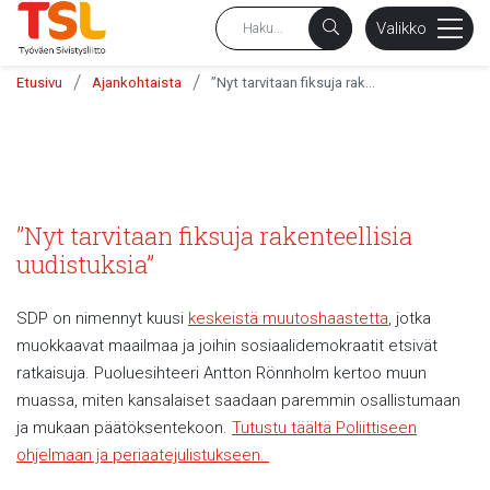
sältöön
Valikko
/
/
Etusivu
Ajankohtaista
”Nyt tarvitaan fiksuja rakenteellisia uudistuksia”
”Nyt tarvitaan fiksuja rakenteellisia
uudistuksia”
SDP on nimennyt kuusi
keskeistä muutoshaastetta
, jotka
muokkaavat maailmaa ja joihin sosiaalidemokraatit etsivät
ratkaisuja. Puoluesihteeri Antton Rönnholm kertoo muun
muassa, miten kansalaiset saadaan paremmin osallistumaan
ja mukaan päätöksentekoon.
Tutustu täältä Poliittiseen
ohjelmaan ja periaatejulistukseen.