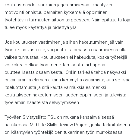
koulutusmahdollisuuksien järjestämisessä. Ikääntyvien
motivointi onnistuu parhaiten kytkemällä oppiminen
työtehtäviin tai muuten aitoon tarpeeseen. Näin opittuja taitoja
tulee myös käytettyä ja pidettyä yllä.
Jos koulutuksen vaatiminen ja siihen hakeutuminen jää vain
työntekijän vastuulle, voi puutteita omassa osaamisessa olla
vaikea tunnustaa. Koulutukseen ei hakeuduta, koska työtekijä
voi kokea pelkoa työn menettämisestä tai häpeää
puutteellisesta osaamisesta. Onkin tärkeää tehdä näkyväksi
pitkän uran ja elämän aikana kertynyttä osaamista, sillä se lisää
itseluottamusta ja sitä kautta valmiuksia esimeriksi
koulutukseen hakeutumiseen, uuden oppimiseen ja tulevista
työelämän haasteista selviytymiseen.
Työväen Sivistysliitto TSL on mukana kansainvälisessä
hankkeessa Mid-Life Skills Review Project, jonka tarkoituksena
on ikääntyvien työntekijöiden tukeminen työn murroksessa.