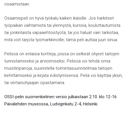
osaamistaan.
Osaamispeli on hyvä työkalu kaiken ikäisille. Jos harkitset
työpaikan vaihtamista tai ylennystä, kurssia, kouluttautumista
tai jonkinlaista vapaaehtoistyötä, tai jos haluat vain tarkistaa,
mitä voit tarjota työmarkkinoille; tämä peli auttaa juuri sinua.
Pelissä on erilaisia kortteja, joissa on selkeät ohjeet taitojen
tunnistamiseksi ja arvioimiseksi. Pelissä voi tehdä omia
muistiinpanoja, suunnitella toimintasuunnitelmaa taitojen
kehittämiseksi ja kirjata edistymisensä. Peliä voi käyttää yksin,
tai vertaisohjaajan opastamana.
OSSI-pelin suomenkielinen versio julkaistaan 2.10. klo 12-16
Päivälehden museossa, Ludviginkatu 2-4, Helsinki.