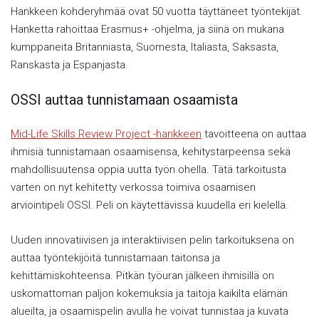
Hankkeen kohderyhmää ovat 50 vuotta täyttäneet työntekijät.
Hanketta rahoittaa Erasmus+ -ohjelma, ja siinä on mukana
kumppaneita Britanniasta, Suomesta, Italiasta, Saksasta,
Ranskasta ja Espanjasta.
OSSI auttaa tunnistamaan osaamista
Mid-Life Skills Review Project -hankkeen
tavoitteena on auttaa
ihmisiä tunnistamaan osaamisensa, kehitystarpeensa sekä
mahdollisuutensa oppia uutta työn ohella. Tätä tarkoitusta
varten on nyt kehitetty verkossa toimiva osaamisen
arviointipeli OSSI. Peli on käytettävissä kuudella eri kielellä.
Uuden innovatiivisen ja interaktiivisen pelin tarkoituksena on
auttaa työntekijöitä tunnistamaan taitonsa ja
kehittämiskohteensa. Pitkän työuran jälkeen ihmisillä on
uskomattoman paljon kokemuksia ja taitoja kaikilta elämän
alueilta, ja osaamispelin avulla he voivat tunnistaa ja kuvata