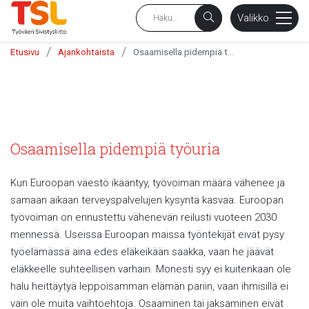
sältöön
Valikko
/
/
Etusivu
Ajankohtaista
Osaamisella pidempiä työuria
Osaamisella pidempiä työuria
Kun Euroopan väestö ikääntyy, työvoiman määrä vähenee ja
samaan aikaan terveyspalvelujen kysyntä kasvaa. Euroopan
työvoiman on ennustettu vähenevän reilusti vuoteen 2030
mennessä. Useissa Euroopan maissa työntekijät eivät pysy
työelämässä aina edes eläkeikään saakka, vaan he jäävät
eläkkeelle suhteellisen varhain. Monesti syy ei kuitenkaan ole
halu heittäytyä leppoisamman elämän pariin, vaan ihmisillä ei
vain ole muita vaihtoehtoja. Osaaminen tai jaksaminen eivät