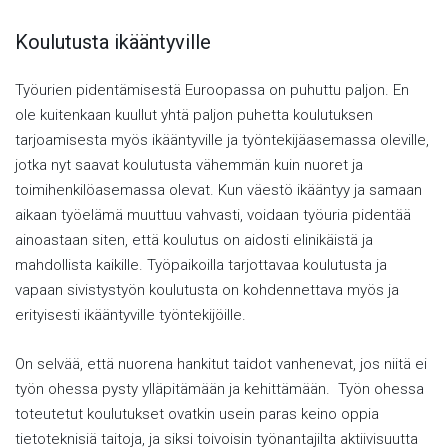
Koulutusta ikääntyville
Työurien pidentämisestä Euroopassa on puhuttu paljon. En
ole kuitenkaan kuullut yhtä paljon puhetta koulutuksen
tarjoamisesta myös ikääntyville ja työntekijäasemassa oleville,
jotka nyt saavat koulutusta vähemmän kuin nuoret ja
toimihenkilöasemassa olevat. Kun väestö ikääntyy ja samaan
aikaan työelämä muuttuu vahvasti, voidaan työuria pidentää
ainoastaan siten, että koulutus on aidosti elinikäistä ja
mahdollista kaikille. Työpaikoilla tarjottavaa koulutusta ja
vapaan sivistystyön koulutusta on kohdennettava myös ja
erityisesti ikääntyville työntekijöille.
On selvää, että nuorena hankitut taidot vanhenevat, jos niitä ei
työn ohessa pysty ylläpitämään ja kehittämään. Työn ohessa
toteutetut koulutukset ovatkin usein paras keino oppia
tietoteknisiä taitoja, ja siksi toivoisin työnantajilta aktiivisuutta