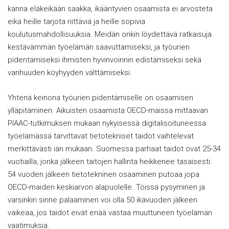
kanna eläkeikään saakka, ikääntyvien osaamista ei arvosteta
eikä heille tarjota riittäviä ja heille sopivia
koulutusmahdollisuuksia. Meidän onkin löydettävä ratkaisuja
kestävämmän työelämän saavuttamiseksi, ja työurien
pidentämiseksi ihmisten hyvinvoinnin edistämiseksi sekä
vanhuuden köyhyyden välttämiseksi.
Yhtenä keinona työurien pidentämiselle on osaamisen
ylläpitäminen. Aikuisten osaamista OECD-maissa mittaavan
PIAAC-tutkimuksen mukaan nykyisessä digitalisoituneessa
työelämässä tarvittavat tietotekniset taidot vaihtelevat
merkittävästi iän mukaan. Suomessa parhaat taidot ovat 25-34
vuotiailla, jonka jälkeen taitojen hallinta heikkenee tasaisesti.
54 vuoden jälkeen tietotekninen osaaminen putoaa jopa
OECD-maiden keskiarvon alapuolelle. Töissä pysyminen ja
varsinkin sinne palaaminen voi olla 50 ikävuoden jälkeen
vaikeaa, jos taidot eivät enää vastaa muuttuneen työelämän
vaatimuksia.