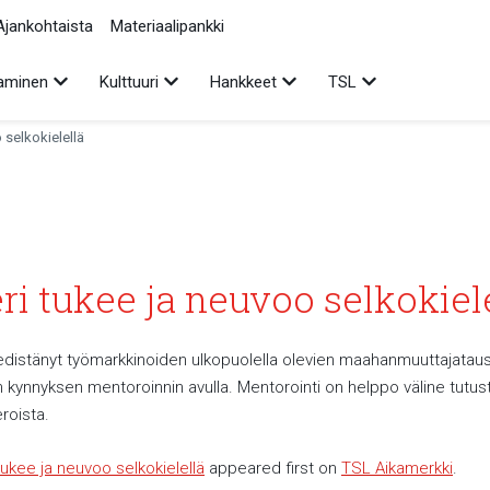
Ajankohtaista
Materiaalipankki
Avaa alavalikko
Avaa alavalikko
Avaa alavalikko
Avaa alavalikko
aminen
Kulttuuri
Hankkeet
TSL
 selkokielellä
ri tukee ja neuvoo selkokiel
distänyt työmarkkinoiden ulkopuolella olevien maahanmuuttajatau
n kynnyksen mentoroinnin avulla. Mentorointi on helppo väline tutust
roista.
tukee ja neuvoo selkokielellä
appeared first on
TSL Aikamerkki
.