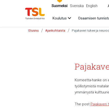
sältöön
Suomeksi
Svenska
English
Avaa alavalikko
Koulutus
Osaamisen tunnist
/
/
Etusivu
Ajankohtaista
Pajakaveri tukee ja neuvoo
Pajakave
Komeetta-hanke on e
työllistymistä matala
ymmärrystä kulttuurie
The post
Pajakaveri 