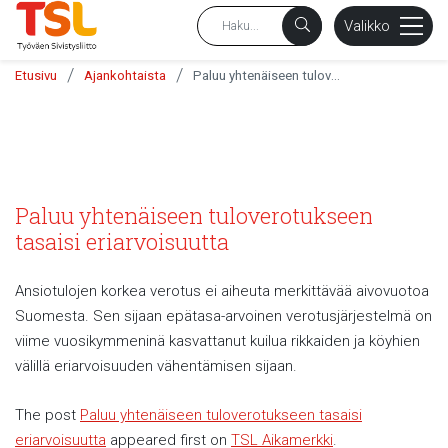
sältöön
Valikko
/
/
Etusivu
Ajankohtaista
Paluu yhtenäiseen tuloverotukseen tasaisi eriarvoisuutta
Paluu yhtenäiseen tuloverotukseen
tasaisi eriarvoisuutta
Ansiotulojen korkea verotus ei aiheuta merkittävää aivovuotoa
Suomesta. Sen sijaan epätasa-arvoinen verotusjärjestelmä on
viime vuosikymmeninä kasvattanut kuilua rikkaiden ja köyhien
välillä eriarvoisuuden vähentämisen sijaan.
The post
Paluu yhtenäiseen tuloverotukseen tasaisi
eriarvoisuutta
appeared first on
TSL Aikamerkki
.