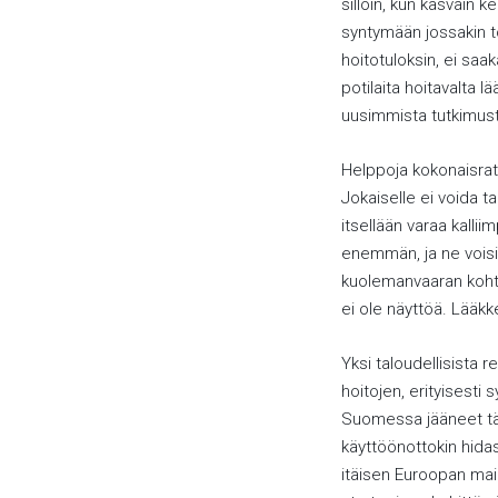
silloin, kun kasvain 
syntymään jossakin to
hoitotuloksin, ei saa
potilaita hoitavalta l
uusimmista tutkimust
Helppoja kokonaisratk
Jokaiselle ei voida tar
itsellään varaa kallii
enemmän, ja ne voisiv
kuolemanvaaran kohtaav
ei ole näyttöä. Lääkk
Yksi taloudellisista 
hoitojen, erityisest
Suomessa jääneet täss
käyttöönottokin hid
itäisen Euroopan ma