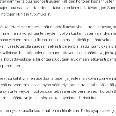
stelmämme taipuu huonosti uusien kalliiden hoitojen kustannusten
ajempaa saatavuutta edesauttaisi kuitenkin merkittävästi, jos Suome
oitojen kliinisiin tutkimuksiin.
 lääketieteelliset menetelmät mahdollistavat yhä uutta tutkittavaa, s
amme. Tämä voi johtaa terveydenhuollon kustannusten räjähdysmä
a yleisemminkin julkishallinnolla on merkittävää päätäntävaltaa sii
 Näin väestötasolla saadaan selvästi parempia laadullisia tuloksia 
ysvalloissa. Kääntöpuolena on huomattavan paljon sääntelyä, jonka
lua, korvattavuuksia ja tarjontaa joudutaan arvioimaan jatkuvasti par
n perustuen.
eampi kehittyminen asettaa tällaisen järjestelmän kovan paineen al
yhä nopeammin, jolloin myös sääntelyn periaatteita tulisi päivittää
ä syistä terveydenhuollon sääntelyssä ei ole perinteisesti koroste
ettaa sääntelyn ja teknologian kehittymistahdit ristiriitaan.
min yksilötasolla kestämättömiin tilanteisiin. Kallis syöpälääke, j