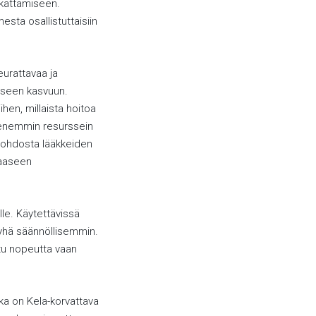
 kattamiseen.
sta osallistuttaisiin
eurattavaa ja
iseen kasvuun.
hen, millaista hoitoa
pienemmin resurssein
 johdosta lääkkeiden
haaseen
le. Käytettävissä
 yhä säännöllisemmin.
ttu nopeutta vaan
oka on Kela-korvattava