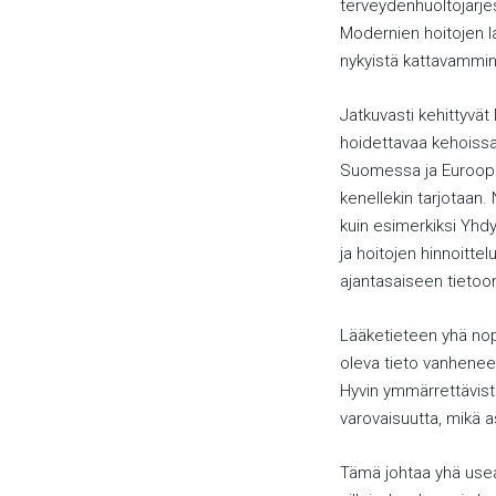
terveydenhuoltojärje
Modernien hoitojen la
nykyistä kattavammin h
Jatkuvasti kehittyvät
hoidettavaa kehoiss
Suomessa ja Euroopass
kenellekin tarjotaan.
kuin esimerkiksi Yhd
ja hoitojen hinnoitte
ajantasaiseen tietoo
Lääketieteen yhä nop
oleva tieto vanhenee 
Hyvin ymmärrettävist
varovaisuutta, mikä as
Tämä johtaa yhä useam