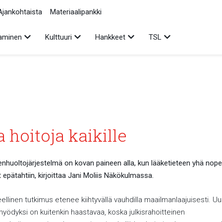
Ajankohtaista
Materiaalipankki
Avaa alavalikko
Avaa alavalikko
Avaa alavalikko
Avaa alavalikko
aminen
Kulttuuri
Hankkeet
TSL
 hoitoja kaikille
nhuoltojärjestelmä on kovan paineen alla, kun lääketieteen yhä nope
 epätahtiin, kirjoittaa Jani Moliis Näkökulmassa.
eellinen tutkimus etenee kiihtyvällä vauhdilla maailmanlaajuisesti. U
yödyksi on kuitenkin haastavaa, koska julkisrahoitteinen