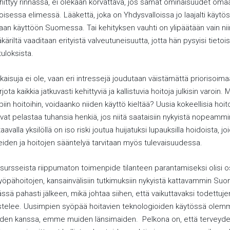
kehittyy rinnassa, ei olekaan korvattava, jos samat ominaisuudet oma
isessa elimessä. Lääkettä, joka on Yhdysvalloissa jo laajalti käytö
kaan käyttöön Suomessa. Tai kehityksen vauhti on ylipäätään vain ni
ääkäriltä vaaditaan erityistä valveutuneisuutta, jotta hän pysyisi tietoi
uloksista.
aisuja ei ole, vaan eri intressejä joudutaan väistämättä priorisoim
jota kaikkia jatkuvasti kehittyviä ja kallistuvia hoitoja julkisin varoin. 
mpiin hoitoihin, voidaanko niiden käyttö kieltää? Uusia kokeellisia hoit
at pelastaa tuhansia henkiä, jos niitä saataisiin nykyistä nopeammi
alla yksilöllä on iso riski joutua huijatuksi lupauksilla hoidoista, 
eiden ja hoitojen sääntelyä tarvitaan myös tulevaisuudessa.
resursseista riippumaton toimenpide tilanteen parantamiseksi olisi 
i syöpähoitojen, kansainvälisiin tutkimuksiin nykyistä kattavammin 
ä pahasti jälkeen, mikä johtaa siihen, että vaikuttavaksi todettuje
astelee. Uusimpien syöpää hoitavien teknologioiden käytössä ole
iden kanssa, emme muiden länsimaiden. Pelkona on, että tervey