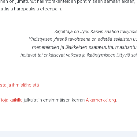
inen on jumittunut hallintorakenteiden pohtimiseen samaan aikaan, k
attisia harppauksia eteenpäin.
Kirjoittaja on Jyrki Kasvin säätiön tukiyhd
Yhdistyksen yhtenä tavoitteena on edistää sellaisten uu
menetelmien ja lääkkeiden saatavuutta, maahantuo
hoitavat tai ehkäisevät vaikeita ja ikääntymiseen liittyviä sa
ta ja ihmisläheistä
oja kaikille
julkaistiin ensimmäisen kerran
Aikamerkki.org
.