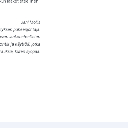
un lääketieteellinen
Jani Moliis
istyksen puheenjohtaja.
sien lääketieteellisten
ntia ja käyttöä,
jotka
irauksia, kuten syöpää.