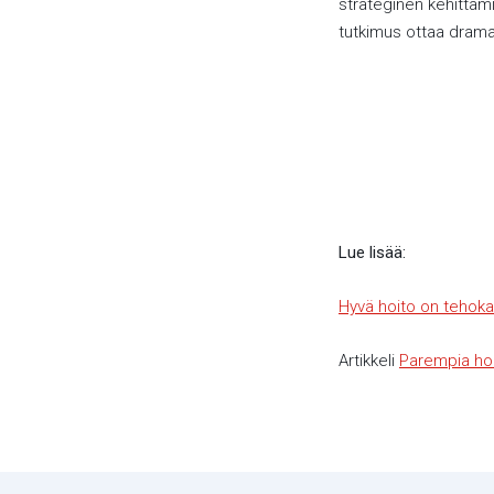
strateginen kehittäm
tutkimus ottaa drama
Lue lisää:
Hyvä hoito on tehokas
Artikkeli
Parempia hoit