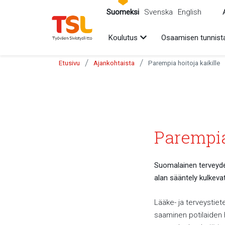
sältöön
Suomeksi
Svenska
English
Avaa alavalikko
Koulutus
Osaamisen tunnist
/
/
Etusivu
Ajankohtaista
Parempia hoitoja kaikille
Parempia
Suomalainen terveyde
alan sääntely kulkevat
Lääke- ja terveystiet
saaminen potilaiden h