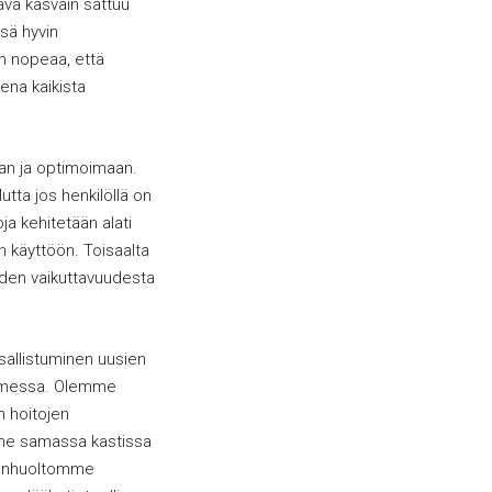
ava kasvain sattuu
ssä hyvin
in nopeaa, että
sena kaikista
aan ja optimoimaan.
Mutta jos henkilöllä on
oja kehitetään alati
n käyttöön. Toisaalta
joiden vaikuttavuudesta
osallistuminen uusien
Suomessa. Olemme
n hoitojen
mme samassa kastissa
denhuoltomme