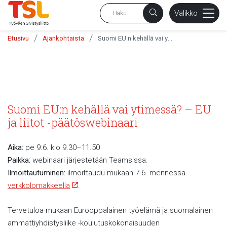
sältöön
Valikko
/
/
Etusivu
Ajankohtaista
Suomi EU:n kehällä vai ytimessä? – EU ja liitot -päätöswebinaari
Suomi EU:n kehällä vai ytimessä? – EU
ja liitot -päätöswebinaari
Aika:
pe 9.6. klo 9.30–11.50
Paikka:
webinaari järjestetään Teamsissa.
Ilmoittautuminen:
ilmoittaudu mukaan 7.6. mennessä
verkkolomakkeella
.
Tervetuloa mukaan Eurooppalainen työelämä ja suomalainen
ammattiyhdistysliike -koulutuskokonaisuuden