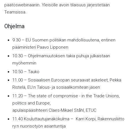
päätöswebinaariin. Yleisölle avoin tilaisuus järjestetään
Teamsissa.
Ohjelma
9.30 – EU Suomen politiikan mahdollisuutena, entinen
pääministeri Paavo Lipponen
10.30 – Ohjelmamuutoksen takia puhuja julkaistaan
myöhemmin
10.50 – Tauko
11.00 – Sosiaalisen Euroopan seuraavat askeleet, Pekka
Ristelä, EU:n Talous- ja sosiaalikomitean jäsen
11.20 – The state of compromise - in the Trade Unions,
politics and Europe,
apulaispääsihteeri Claes-Mikael Ståhl, ETUC
11.40 Kouluttautujanäkökulma – Karri Korpi, Rakennusliitto
ry:n nuorisotyön asiantuntija