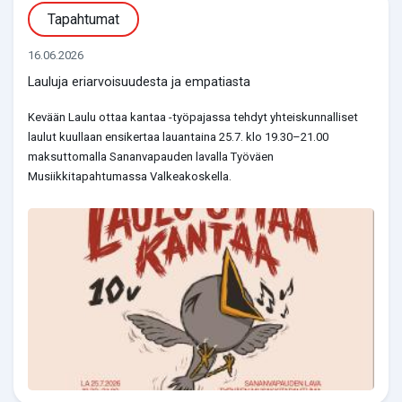
Tapahtumat
16.06.2026
Lauluja eriarvoisuudesta ja empatiasta
Kevään Laulu ottaa kantaa -työpajassa tehdyt yhteiskunnalliset
laulut kuullaan ensikertaa lauantaina 25.7. klo 19.30–21.00
maksuttomalla Sananvapauden lavalla Työväen
Musiikkitapahtumassa Valkeakoskella.