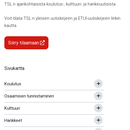
TSL:n ajankohtaisista koulutus-, kulttuuri- ja hankeuutisista.
Voit tilata TSL:n yleisen uutiskirjeen ja ETUI-uutiskirjeen linkin
kautta.
Siirry tilaamaan
Sivukartta
Koulutus
Osaamisen tunnistaminen
Kulttuuri
Hankkeet