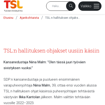
sältöön
Valikko
/
/
Etusivu
Ajankohtaista
TSL:n hallituksen ohjakset uusiin käsiin
TSL:n hallituksen ohjakset uusiin käsiin
Kansanedustaja Niina Malm: ”Olen tässä juuri työväen
sivistyksen vuoksi.”
SDP:n kansanedustaja ja puolueen ensimmäinen
varapuheenjohtaja
Niina Malm
, 39, ottaa ensi vuoden alussa
TSL:n hallituksen ohjat käsiinsä puheenjohtajan tehtävästä
väistyvän
Ilkka Kantolan
jälkeen. Malm valittiin tehtävään
vuosille 2022–2023.