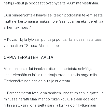
nettijulkaisut ja podcastit ovat nyt sitä kuuminta viestintää.
Uusi puheenjohtaja haaveilee itsekin podcastin tekemisestä,
mutta ei kertomansa mukaan ole ”saanut aikaiseksi perehtyä
siihen teknisesti”.
– Kovasti kyllä tykkään puhua ja pohtia. Tätä osaamista taas
varmasti on TSL:ssa, Malm sanoo.
OPPIA TERÄSTEHTAALTA
Malm on aina ollut innokas ottamaan asioista selvää ja
kehittelemään erilaisia ratkaisuja eteen tuleviin ongelmiin.
Tiedonnälkäinen hän on ollut jo nuoresta.
– Parhaan tietotulvan, oivaltamisen, innostumisen ja ajattelun
minussa herätti Maailmanpolitiikan koulu. Palaan edelleen
niihin ajatuksiin, joita sieltä sain, ja kuinka opin kytkemään