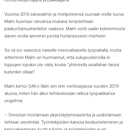
nosturinkuljettajana ja pakkaajana.
Vuonna 2016 sanavalmis ja mielipiteensä suoraan esille tuova
Malm huomasi olevansa mukana terästehtaan
pääluottamushenkilön vaalissa. Malm voitti vaalin kolmentoista
äänen erolla aiemmin pestiä hoitaneeseen mieheen.
Se oli iso saavutus naiselle miesvaltaisella työpaikalla, mutta
sittemmin Malm on huomannut, että sukupuolieroilla ei
loppujen lopuksi ole väliä, koska ”yhteisellä asiallahan tässä
kuitenkin ollaan”.
Malm kertoi SAK:n
Näin sen tein
-nettisarjassa vuoden 2019
alussa, miten hän alkoi tehtävässään ratkoa työpaikkansa
ongelmia.
– Onnistuin nostamaan järjestäytymisastetta ja uudistamaan
tehtaan viestintää. Työntekijöiden kanssa keskusteleminen ja
kanssakäyminen tuotti tulosta, ja työntekijöiden ja eri