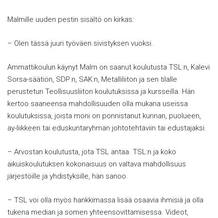
Malmille uuden pestin sisältö on kirkas:
– Olen tässä juuri työväen sivistyksen vuoksi.
Ammattikoulun käynyt Malm on saanut koulutusta TSL:n, Kalevi
Sorsa-säätiön, SDP:n, SAK:n, Metalliliiton ja sen tilalle
perustetun Teollisuusliiton koulutuksissa ja kursseilla. Hän
kertoo saaneensa mahdollisuuden olla mukana useissa
koulutuksissa, joista moni on ponnistanut kunnan, puolueen,
ay-liikkeen tai eduskuntaryhmän johtotehtäviin tai edustajaksi.
– Arvostan koulutusta, jota TSL antaa. TSL:n ja koko
aikuiskoulutuksen kokonaisuus on valtava mahdollisuus
järjestöille ja yhdistyksille, hän sanoo.
– TSL voi olla myös hankkimassa lisää osaavia ihmisiä ja olla
tukena median ja somen yhteensovittamisessa. Videot,