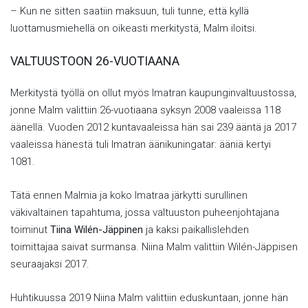
– Kun ne sitten saatiin maksuun, tuli tunne, että kyllä
luottamusmiehellä on oikeasti merkitystä, Malm iloitsi.
VALTUUSTOON 26-VUOTIAANA
Merkitystä työllä on ollut myös Imatran kaupunginvaltuustossa,
jonne Malm valittiin 26-vuotiaana syksyn 2008 vaaleissa 118
äänellä. Vuoden 2012 kuntavaaleissa hän sai 239 ääntä ja 2017
vaaleissa hänestä tuli Imatran äänikuningatar: ääniä kertyi
1081.
Tätä ennen Malmia ja koko Imatraa järkytti surullinen
väkivaltainen tapahtuma, jossa valtuuston puheenjohtajana
toiminut
Tiina Wilén-Jäppinen
ja kaksi paikallislehden
toimittajaa saivat surmansa. Niina Malm valittiin Wilén-Jäppisen
seuraajaksi 2017.
Huhtikuussa 2019 Niina Malm valittiin eduskuntaan, jonne hän