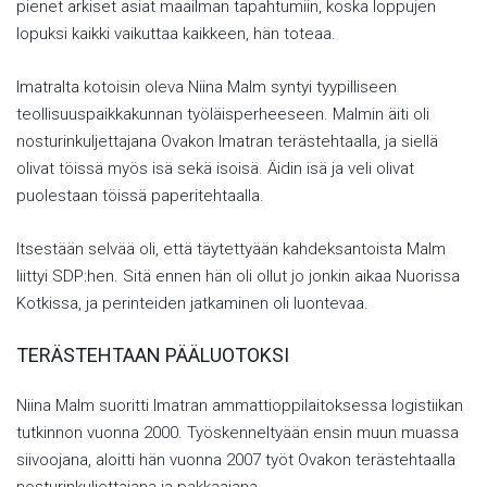
pienet arkiset asiat maailman tapahtumiin, koska loppujen
lopuksi kaikki vaikuttaa kaikkeen, hän toteaa.
Imatralta kotoisin oleva Niina Malm syntyi tyypilliseen
teollisuuspaikkakunnan työläisperheeseen. Malmin äiti oli
nosturinkuljettajana Ovakon Imatran terästehtaalla, ja siellä
olivat töissä myös isä sekä isoisä. Äidin isä ja veli olivat
puolestaan töissä paperitehtaalla.
Itsestään selvää oli, että täytettyään kahdeksantoista Malm
liittyi SDP:hen. Sitä ennen hän oli ollut jo jonkin aikaa Nuorissa
Kotkissa, ja perinteiden jatkaminen oli luontevaa.
TERÄSTEHTAAN PÄÄLUOTOKSI
Niina Malm suoritti Imatran ammattioppilaitoksessa logistiikan
tutkinnon vuonna 2000. Työskenneltyään ensin muun muassa
siivoojana, aloitti hän vuonna 2007 työt Ovakon terästehtaalla