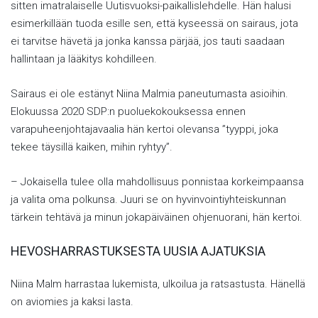
sitten imatralaiselle Uutisvuoksi-paikallislehdelle. Hän halusi
esimerkillään tuoda esille sen, että kyseessä on sairaus, jota
ei tarvitse hävetä ja jonka kanssa pärjää, jos tauti saadaan
hallintaan ja lääkitys kohdilleen.
Sairaus ei ole estänyt Niina Malmia paneutumasta asioihin.
Elokuussa 2020 SDP:n puoluekokouksessa ennen
varapuheenjohtajavaalia hän kertoi olevansa ”tyyppi, joka
tekee täysillä kaiken, mihin ryhtyy”.
– Jokaisella tulee olla mahdollisuus ponnistaa korkeimpaansa
ja valita oma polkunsa. Juuri se on hyvinvointiyhteiskunnan
tärkein tehtävä ja minun jokapäiväinen ohjenuorani, hän kertoi.
HEVOSHARRASTUKSESTA UUSIA AJATUKSIA
Niina Malm harrastaa lukemista, ulkoilua ja ratsastusta. Hänellä
on aviomies ja kaksi lasta.