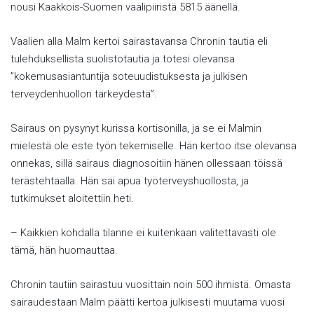
nousi Kaakkois-Suomen vaalipiiristä 5815 äänellä.
Vaalien alla Malm kertoi sairastavansa Chronin tautia eli
tulehduksellista suolistotautia ja totesi olevansa
”kokemusasiantuntija soteuudistuksesta ja julkisen
terveydenhuollon tärkeydestä”.
Sairaus on pysynyt kurissa kortisonilla, ja se ei Malmin
mielestä ole este työn tekemiselle. Hän kertoo itse olevansa
onnekas, sillä sairaus diagnosoitiin hänen ollessaan töissä
terästehtaalla. Hän sai apua työterveyshuollosta, ja
tutkimukset aloitettiin heti.
– Kaikkien kohdalla tilanne ei kuitenkaan valitettavasti ole
tämä, hän huomauttaa.
Chronin tautiin sairastuu vuosittain noin 500 ihmistä. Omasta
sairaudestaan Malm päätti kertoa julkisesti muutama vuosi