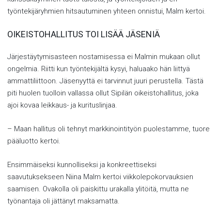
työntekijäryhmien hitsautuminen yhteen onnistui, Malm kertoi.
OIKEISTOHALLITUS TOI LISÄÄ JÄSENIÄ
Järjestäytymisasteen nostamisessa ei Malmin mukaan ollut
ongelmia. Riitti kun työntekijältä kysyi, haluaako hän liittyä
ammattiliittoon. Jäsenyyttä ei tarvinnut juuri perustella. Tästä
piti huolen tuolloin vallassa ollut Sipilän oikeistohallitus, joka
ajoi kovaa leikkaus- ja kurituslinjaa.
– Maan hallitus oli tehnyt markkinointityön puolestamme, tuore
pääluotto kertoi.
Ensimmäiseksi kunnolliseksi ja konkreettiseksi
saavutuksekseen Niina Malm kertoi viikkolepokorvauksien
saamisen. Ovakolla oli paiskittu urakalla ylitöitä, mutta ne
työnantaja oli jättänyt maksamatta.