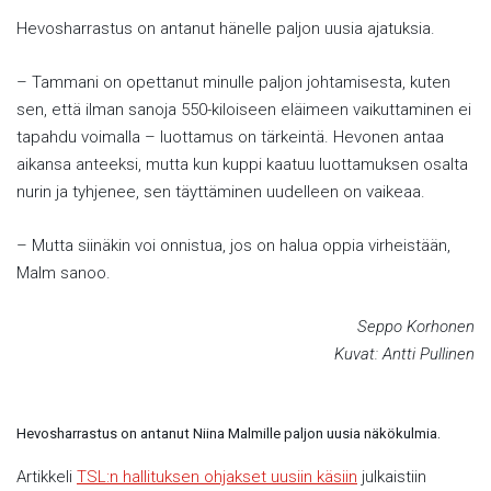
Hevosharrastus on antanut hänelle paljon uusia ajatuksia.
– Tammani on opettanut minulle paljon johtamisesta, kuten
sen, että ilman sanoja 550-kiloiseen eläimeen vaikuttaminen ei
tapahdu voimalla – luottamus on tärkeintä. Hevonen antaa
aikansa anteeksi, mutta kun kuppi kaatuu luottamuksen osalta
nurin ja tyhjenee, sen täyttäminen uudelleen on vaikeaa.
– Mutta siinäkin voi onnistua, jos on halua oppia virheistään,
Malm sanoo.
Seppo Korhonen
Kuvat: Antti Pullinen
Hevosharrastus on antanut Niina Malmille paljon uusia näkökulmia.
Artikkeli
TSL:n hallituksen ohjakset uusiin käsiin
julkaistiin