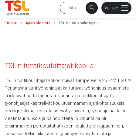
sältöön
Valikko
/
/
Etusivu
Ajankohtaista
TSL:n tuntikouluttajat koolla
TSL:n tuntikouluttajat koolla
TSL:n tuntikouluttajat kokoontuivat Tampereella 25.–27.1.2019
Perjantaina tuntityönohjaajat kartuttivat työnohjaus-osaamista
ja ideoivat uutta tarjontaa. Lauantaina tuntikouluttajat ja -
työnohjaajat käsittelivät koulutusrintaman ajankohtaisuuksia,
pedagogiikkaa, kouluttajan työhyvinvointia, työsuojelua, talon
viestintäuutuuksia ja painopisteitä. Sunnuntaina oli
ensimmäinen perustaitohankkeen kouluttajien tapaaminen,
jossa käsiteltiin aikuisten digitaitojen kouluttamista ja