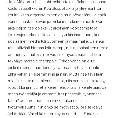
Joo. Mä oon Juhani Lohikoski ja toimin Rakennusliitossa
koulutuspäällikkönä. Koulutuspolitiikka ja yleensä liiton
koulutuksen organisoiminen on mun pöydälläni. Ja ehkä
voin tunnustaa olevan jonkinlainen tekniikan nörtti. Oon
aika paljon itse opiskellut aikoinaan koodaamista ja
kotisivujen tekemistä. Ja olin hyvinkin innostunut, kun
sosiaalinen media tuli Suomeen ja maailmalle. Ja ehkä
tänä päivänä hieman kriittisempi, mihin sosiaalinen media
on mennyt, mutta viime vuosina myös seurannut tätä
tekoälyn marssia eteenpäin. Tekoälyähän on ollut
jonkinlaisessa muodossa ja varmaan 50-luvulta lähtien.
Ehkä vähän aikaisemminkin ja näin. Mutta itse tavallaan
mietin, kun toimin rakennusalalla, niin sama kuin tekoäly,
robotiikka ja muu, että kenen ehdoilla sitä kehitetään. Ja
miten työntekijät ja ammattiliitot pääsevät hyötymään
tästä? Jos me mietitään vaikka rakennusalan
työturvallisuutta, niin onko se motivaatio, jolla tekoälyä
kehitetään. Vai ehkä sitten myös se, että... Siinä se