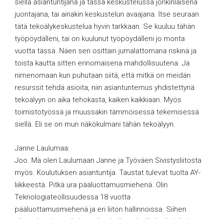
siellä asiantuntijana ja tässä keskustelussa jonkinlaisena
juontajana, tai ainakin keskustelun avaajana. Itse seuraan
tätä tekoälykeskustelua hyvin tarkkaan. Se kuuluu tähän
työpöydälleni, tai on kuulunut työpöydälleni jo monta
vuotta tässä. Näen sen osittain jumalattomana riskinä ja
toista kautta sitten erinomaisena mahdollisuutena. Ja
nimenomaan kun puhutaan siitä, että mitkä on meidän
resurssit tehdä asioita, niin asiantuntemus yhdistettynä
tekoälyyn on aika tehokasta, kaiken kaikkiaan. Myös
toimistotyössä ja muussakin tämmöisessä tekemisessä
siellä. Eli se on mun näkökulmani tähän tekoälyyn.
Janne Laulumaa:
Joo. Mä olen Laulumaan Janne ja Työväen Sivistysliitosta
myös. Koulutuksen asiantuntija. Taustat tulevat tuolta AY-
liikkeestä. Pitkä ura pääluottamusmiehenä. Olin
Teknologiateollisuudessa 18 vuotta
pääluottamusmiehenä ja eri liiton hallinnoissa. Siihen