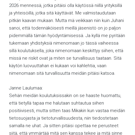
2026 mennessä, jotka pitäisi olla käytössä niillä yrityksillä
ja yhteisöillä, jotka sitä käyttävät. Me valmistaudutaan
pitkän kaavan mukaan. Mutta mä veikkaan niin kuin Juhani
sanoi, että todennäköisesti meillä jäsenistö on jo paljon
pidemmällä tämän hyödyntämisessä. Ja kyllä me pyritään
tukemaan yhdistyksiä nimenomaan jo tässä vaiheessa
sillä koulutuksella, joka nimenomaan keskittyy siihen, että
missä ne riskit ovat ja miten se turvallisuus taataan. Sitä
käytön luovuuttahan ei kukaan voi kahlehtia, vaan
nimenomaan sitä turvallisuutta meidän pitäisi katsoa.
Janne Laulumaa:
Sehän meidän koulutuksissakin on se haaste huomattu,
että tietyllä tapaa me halutaan suhtautua siihen
positiivisesti, mutta sitten taas Mikakin kun vastaa meidän
tietosuojasta ja tietoturvallisuudesta, niin tiedostetaan
samalla ne uhat. Ja sitten pitäisi opettaa ne perusteet
siitä, että ymmärtää mitä sen kanssa tekee ja mitä sinne