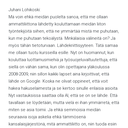
Juhani Lohikoski:
Mä voin ehkä meidän puolelta sanoa, että me ollaan
ammattiliittona lähdetty kouluttamaan meidän liiton
työntekijöitä siihen, että ne ymmärtää mistä me puhutaan,
kun me puhutaan tekoälystä. Minkälaisia välineitä on? Ja
myös tähän tietoturvaan. Lähdekriittisyyteen. Tätä samaa
me ollaan tuotu kursseilla esille. Nyt on huomannut, kun
kouluttaa luottamusmiehiä ja työsuojeluvaltuutettuja, että
siellä on vähän sama, kun olin opettajana yläkoulussa
2008-2009, niin sillon kaikki lapset aina kirjoittivat, että
lähde on Google. Koska ne olivat oppineet, että voit
hakea hakuselaimesta ja se kertoo sinulle erilaisia asioita.
Nyt vastauksissa saattaa olla AI, että se on se lähde. Että
tavallaan se löydetään, mutta vielä ei ihan ymmärretä, että
miten se asia toimii. Ja ehkä semmoisia meidän
seuraavia isoja askelia ehkä tämmösenä
kansalaisjärjestönä, mitä ammattiliitto on, niin tuoda esiin