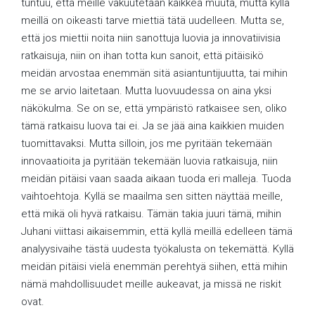
tuntuu, että meille vakuutetaan kaikkea muuta, mutta kyllä
meillä on oikeasti tarve miettiä tätä uudelleen. Mutta se,
että jos miettii noita niin sanottuja luovia ja innovatiivisia
ratkaisuja, niin on ihan totta kun sanoit, että pitäisikö
meidän arvostaa enemmän sitä asiantuntijuutta, tai mihin
me se arvio laitetaan. Mutta luovuudessa on aina yksi
näkökulma. Se on se, että ympäristö ratkaisee sen, oliko
tämä ratkaisu luova tai ei. Ja se jää aina kaikkien muiden
tuomittavaksi. Mutta silloin, jos me pyritään tekemään
innovaatioita ja pyritään tekemään luovia ratkaisuja, niin
meidän pitäisi vaan saada aikaan tuoda eri malleja. Tuoda
vaihtoehtoja. Kyllä se maailma sen sitten näyttää meille,
että mikä oli hyvä ratkaisu. Tämän takia juuri tämä, mihin
Juhani viittasi aikaisemmin, että kyllä meillä edelleen tämä
analyysivaihe tästä uudesta työkalusta on tekemättä. Kyllä
meidän pitäisi vielä enemmän perehtyä siihen, että mihin
nämä mahdollisuudet meille aukeavat, ja missä ne riskit
ovat.