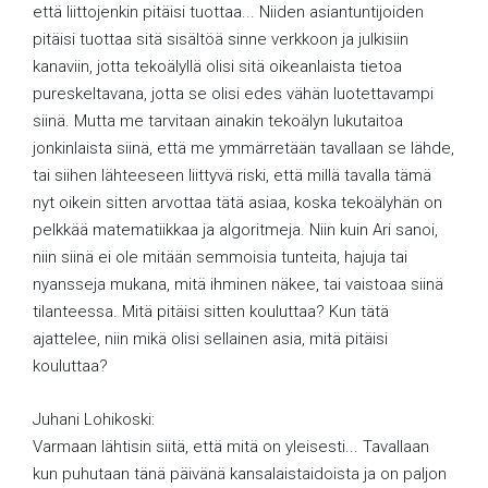
että liittojenkin pitäisi tuottaa... Niiden asiantuntijoiden
pitäisi tuottaa sitä sisältöä sinne verkkoon ja julkisiin
kanaviin, jotta tekoälyllä olisi sitä oikeanlaista tietoa
pureskeltavana, jotta se olisi edes vähän luotettavampi
siinä. Mutta me tarvitaan ainakin tekoälyn lukutaitoa
jonkinlaista siinä, että me ymmärretään tavallaan se lähde,
tai siihen lähteeseen liittyvä riski, että millä tavalla tämä
nyt oikein sitten arvottaa tätä asiaa, koska tekoälyhän on
pelkkää matematiikkaa ja algoritmeja. Niin kuin Ari sanoi,
niin siinä ei ole mitään semmoisia tunteita, hajuja tai
nyansseja mukana, mitä ihminen näkee, tai vaistoaa siinä
tilanteessa. Mitä pitäisi sitten kouluttaa? Kun tätä
ajattelee, niin mikä olisi sellainen asia, mitä pitäisi
kouluttaa?
Juhani Lohikoski:
Varmaan lähtisin siitä, että mitä on yleisesti... Tavallaan
kun puhutaan tänä päivänä kansalaistaidoista ja on paljon