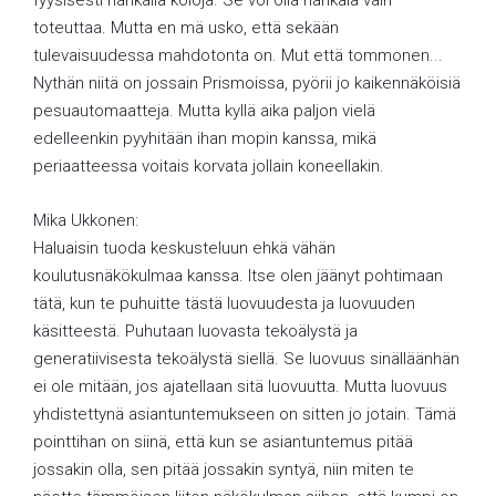
fyysisesti hankalia koloja. Se voi olla hankala vain
toteuttaa. Mutta en mä usko, että sekään
tulevaisuudessa mahdotonta on. Mut että tommonen...
Nythän niitä on jossain Prismoissa, pyörii jo kaikennäköisiä
pesuautomaatteja. Mutta kyllä aika paljon vielä
edelleenkin pyyhitään ihan mopin kanssa, mikä
periaatteessa voitais korvata jollain koneellakin.
Mika Ukkonen:
Haluaisin tuoda keskusteluun ehkä vähän
koulutusnäkökulmaa kanssa. Itse olen jäänyt pohtimaan
tätä, kun te puhuitte tästä luovuudesta ja luovuuden
käsitteestä. Puhutaan luovasta tekoälystä ja
generatiivisesta tekoälystä siellä. Se luovuus sinälläänhän
ei ole mitään, jos ajatellaan sitä luovuutta. Mutta luovuus
yhdistettynä asiantuntemukseen on sitten jo jotain. Tämä
pointtihan on siinä, että kun se asiantuntemus pitää
jossakin olla, sen pitää jossakin syntyä, niin miten te