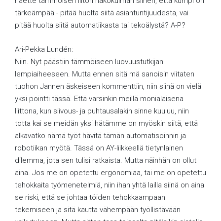
näette tämmöisen liiton näkökulman siihen, että kumpi on
tärkeämpää - pitää huolta siitä asiantuntijuudesta, vai
pitää huolta siitä automatiikasta tai tekoälystä? A-P?
Ari-Pekka Lundén:
Niin. Nyt päästiin tämmöiseen luovuustutkijan
lempiaiheeseen. Mutta ennen sitä mä sanoisin viitaten
tuohon Jannen äskeiseen kommenttiin, niin siinä on vielä
yksi pointti tässä. Että varsinkin meillä monialaisena
liittona, kun siivous- ja puhtausalakin sinne kuuluu, niin
totta kai se meidän yksi hätämme on myöskin siitä, että
alkavatko nämä työt hävitä tämän automatisoinnin ja
robotiikan myötä. Tässä on AY-liikkeellä tietynlainen
dilemma, jota sen tulisi ratkaista. Mutta näinhän on ollut
aina. Jos me on opetettu ergonomiaa, tai me on opetettu
tehokkaita työmenetelmiä, niin ihan yhtä lailla siinä on aina
se riski, että se johtaa töiden tehokkaampaan
tekemiseen ja sitä kautta vähempään työllistävään