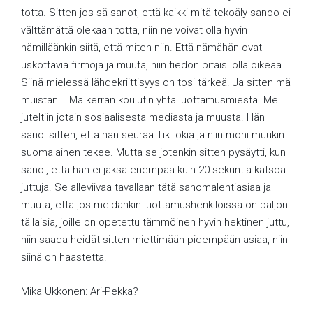
totta. Sitten jos sä sanot, että kaikki mitä tekoäly sanoo ei
välttämättä olekaan totta, niin ne voivat olla hyvin
hämilläänkin siitä, että miten niin. Että nämähän ovat
uskottavia firmoja ja muuta, niin tiedon pitäisi olla oikeaa.
Siinä mielessä lähdekriittisyys on tosi tärkeä. Ja sitten mä
muistan... Mä kerran koulutin yhtä luottamusmiestä. Me
juteltiin jotain sosiaalisesta mediasta ja muusta. Hän
sanoi sitten, että hän seuraa TikTokia ja niin moni muukin
suomalainen tekee. Mutta se jotenkin sitten pysäytti, kun
sanoi, että hän ei jaksa enempää kuin 20 sekuntia katsoa
juttuja. Se alleviivaa tavallaan tätä sanomalehtiasiaa ja
muuta, että jos meidänkin luottamushenkilöissä on paljon
tällaisia, joille on opetettu tämmöinen hyvin hektinen juttu,
niin saada heidät sitten miettimään pidempään asiaa, niin
siinä on haastetta.
Mika Ukkonen: Ari-Pekka?