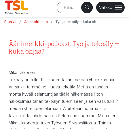
sältöön
Valikko
/
/
Etusivu
Ajankohtaista
Työ ja tekoäly – kuka ohjaa?
Äänimerkki-podcast: Työ ja tekoäly –
kuka ohjaa?
Mika Ukkonen:
Tekoäly on tullut tullakseen tähän meidän yhteiskuntaan.
Varsinkin tämmöinen luova tekoäly. Meillä on tänään
monta hyvää asiantuntijaa täällä näkemässä liiton
näkökulmaa tähän tekoälyn tulemiseen ja sen vaikutuksiin
meidän yhteiseen elämään. Aloitetaan homma sillä
tavalla, että lähdetään esittelemään itsemme. Minä olen
Mika Ukkonen ja tulen Työväen Sivistysliitosta. Toimin