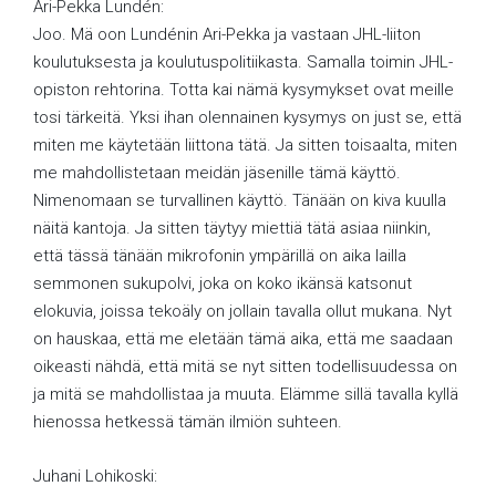
Ari-Pekka Lundén:
Joo. Mä oon Lundénin Ari-Pekka ja vastaan JHL-liiton
koulutuksesta ja koulutuspolitiikasta. Samalla toimin JHL-
opiston rehtorina. Totta kai nämä kysymykset ovat meille
tosi tärkeitä. Yksi ihan olennainen kysymys on just se, että
miten me käytetään liittona tätä. Ja sitten toisaalta, miten
me mahdollistetaan meidän jäsenille tämä käyttö.
Nimenomaan se turvallinen käyttö. Tänään on kiva kuulla
näitä kantoja. Ja sitten täytyy miettiä tätä asiaa niinkin,
että tässä tänään mikrofonin ympärillä on aika lailla
semmonen sukupolvi, joka on koko ikänsä katsonut
elokuvia, joissa tekoäly on jollain tavalla ollut mukana. Nyt
on hauskaa, että me eletään tämä aika, että me saadaan
oikeasti nähdä, että mitä se nyt sitten todellisuudessa on
ja mitä se mahdollistaa ja muuta. Elämme sillä tavalla kyllä
hienossa hetkessä tämän ilmiön suhteen.
Juhani Lohikoski: