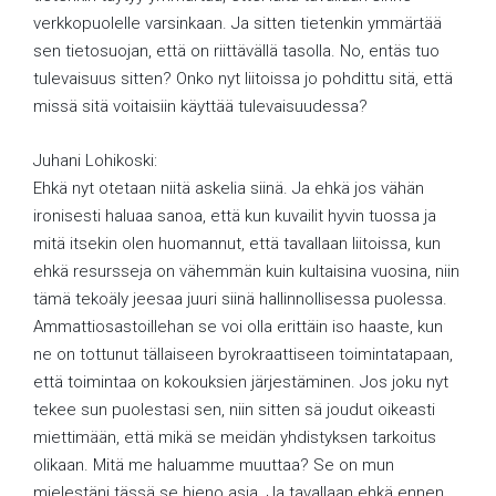
verkkopuolelle varsinkaan. Ja sitten tietenkin ymmärtää
sen tietosuojan, että on riittävällä tasolla. No, entäs tuo
tulevaisuus sitten? Onko nyt liitoissa jo pohdittu sitä, että
missä sitä voitaisiin käyttää tulevaisuudessa?
Juhani Lohikoski:
Ehkä nyt otetaan niitä askelia siinä. Ja ehkä jos vähän
ironisesti haluaa sanoa, että kun kuvailit hyvin tuossa ja
mitä itsekin olen huomannut, että tavallaan liitoissa, kun
ehkä resursseja on vähemmän kuin kultaisina vuosina, niin
tämä tekoäly jeesaa juuri siinä hallinnollisessa puolessa.
Ammattiosastoillehan se voi olla erittäin iso haaste, kun
ne on tottunut tällaiseen byrokraattiseen toimintatapaan,
että toimintaa on kokouksien järjestäminen. Jos joku nyt
tekee sun puolestasi sen, niin sitten sä joudut oikeasti
miettimään, että mikä se meidän yhdistyksen tarkoitus
olikaan. Mitä me haluamme muuttaa? Se on mun
mielestäni tässä se hieno asia. Ja tavallaan ehkä ennen