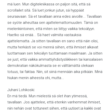
mä luen. Mun digitekniikassa on paljon sitä, että sä
scrollailet sitä. Sä luet jonkun jutun, sä hyppäät
seuraavaan. Sä et tavallaan anna edes aivoille... Tavallaan
se syöte aiheuttaa sen ajattelemattomuuden. Tämä on
mielenkiintoinen, että miten se liittyy vaikka tekoälyyn.
Haetko sä enää... Sä haet valmiita vastauksia
ajattelematta. Ja sitten tavallaan en sano että näin olisi,
mutta herkästi se voi mennä siihen, että ihmiset alkavat
luottamaan sen tekoälyn tuottamaan maailmaan. Ja sitten
se just, että vaikka ammattiyhdistysliikkeen tai kansalaisen
demokratian näkökulmasta se ei välttämättä olekaan
totuus, tai faktaa. Niin, sit siinä mennään aika pitkään. Minä
hiukan menin aiheesta ohi, mutta...
Juhani Lohikoski:
En mä tiedä. Mun mielestä sä olet ihan ytimessä,
tavallaan. Jos ajattelee, että etenkin vanhemmat ihmiset,
niin nehän ovat tottuneet siihen, että uutiset ja kaikki ovat