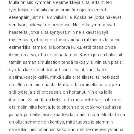
Mulla on siis kymmeniä esimerkkejä siitä, että miten
työntekijät ovat aikoinaan omia firmojaan vieneet
eteenpäin just näillä oivalluksilla. Koska ne, jotka näkevät
sen työn, näkevät ne prosessit. Ne, jotka ymmärtävät
haasteita, jotka siitä syntyvät, niin ne alkavat kysyä
mielessään, että miten tämä voidaan ratkaista. Ja silloin
esimerkiksi tämä olisi luonteva kulku, että tässä on se
ihmisten arvo, että ne osaa tämän. Koska jos sä haluaisit
tämän saman simulaation tehdä tekoälyllä, niin sun pitäisi
syöttää kaikki mahdolliset äänet, hajut, värit, kaikki
aistimukset ja kaikki, mitkä sulla siitä tilasta, tai hetkestä
on. Plus sen historiasta. Mutta että ihmisellä ne on, joka
sitä työtä ja sitä prosessia on hoitanut, niin aika lailla
itsellään. Silloin tämä ketju, että me opetettaisiin ihmiset
etsimään niitä kohtia, joita sitten se tekoäly voi rauhassa
jauhaa, ja meille jäisi aikaa tehdä jotain muuta. Musta tämä
on ollut semmoinen kehitys, mitä tuossa jo aiemmin
sanoinkin, niin tähänhän koko Suomen se menestystarina