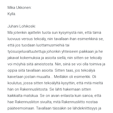
Mika Ukkonen:
Kyllä.
Juhani Lohikoski:
Mä jotenkin ajattelin tuota sun kysymystä niin, että tämä
luovuus versus tekoäly, niin tavallaan ihan esimerkkinä se,
että jos tuodaan luottamusmiehiä tai
työsuojeluvaltuutettuja johonkin yhteiseen paikkaan ja he
jakavat kokemuksia ja asioita siellä, niin sitten se tekoäly
voi möyhiä siitä aineistosta. Niin, siinä se voi olla toimiva ja
oppia siitä tavallaan asioita. Sitten taas, jos tekoälyä
kaivetaan jostain muualta... Meilläkin oli esimerkki. Oli
koulutus, jossa sitten tekoälyltä kysyttiin, että mitä mieltä
hän on Rakennusliitosta. Se lähti hakemaan sitten
kaikkialta matskua. Se on aivan erilaista kuin sanoa, että
hae Rakennusliiton sivuilta, mitä Rakennusliitto nostaa
pääteemoinaan. Tavallaan tässäkin se lähdekriittisyys ja