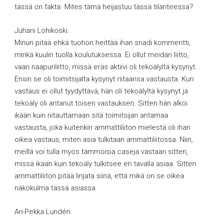
tässä on fakta. Mites tämä heijastuu tässä tilanteessa?
Juhani Lohikoski:
Minun pitää ehkä tuohon heittää ihan snadi kommentti,
minkä kuulin tuolla koulutuksessa. Ei ollut meidän liitto,
vaan naapuriliitto, missä eräs aktiivi oli tekoälyltä kysynyt...
Ensin se oli toimitsijalta kysynyt riitaansa vastausta. Kun
vastaus ei ollut tyydyttävä, hän oli tekoälyltä kysynyt ja
tekoäly oli antanut toisen vastauksen. Sitten hän alkoi
ikään kuin riitauttamaan sitä toimitsijan antamaa
vastausta, joka kuitenkin ammattiliiton mielestä oli ihan
oikea vastaus, miten asia tulkitaan ammattiliitossa. Niin,
meillä voi tulla myös tämmöisiä caseja vastaan sitten,
missä ikään kuin tekoäly tulkitsee eri tavalla asiaa. Sitten
ammattiliiton pitää linjata siinä, että mikä on se oikea
näkökulma tässä asiassa.
Ari-Pekka Lundén: