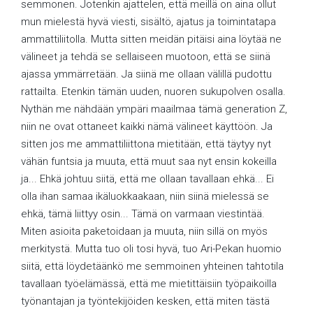
semmonen. Jotenkin ajattelen, että meillä on aina ollut
mun mielestä hyvä viesti, sisältö, ajatus ja toimintatapa
ammattiliitolla. Mutta sitten meidän pitäisi aina löytää ne
välineet ja tehdä se sellaiseen muotoon, että se siinä
ajassa ymmärretään. Ja siinä me ollaan välillä pudottu
rattailta. Etenkin tämän uuden, nuoren sukupolven osalla.
Nythän me nähdään ympäri maailmaa tämä generation Z,
niin ne ovat ottaneet kaikki nämä välineet käyttöön. Ja
sitten jos me ammattiliittona mietitään, että täytyy nyt
vähän funtsia ja muuta, että muut saa nyt ensin kokeilla
ja... Ehkä johtuu siitä, että me ollaan tavallaan ehkä... Ei
olla ihan samaa ikäluokkaakaan, niin siinä mielessä se
ehkä, tämä liittyy osin... Tämä on varmaan viestintää.
Miten asioita paketoidaan ja muuta, niin sillä on myös
merkitystä. Mutta tuo oli tosi hyvä, tuo Ari-Pekan huomio
siitä, että löydetäänkö me semmoinen yhteinen tahtotila
tavallaan työelämässä, että me mietittäisiin työpaikoilla
työnantajan ja työntekijöiden kesken, että miten tästä