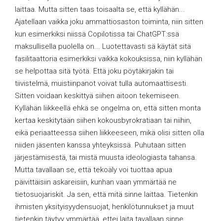
laittaa. Mutta sitten taas toisaalta se, että kyllähän...
Ajatellaan vaikka joku ammattiosaston toiminta, niin sitten
kun esimerkiksi niissä Copilotissa tai ChatGPT:ssä
maksullisella puolella on... Luotettavasti sä käytät sitä
fasilitaattoria esimerkiksi vaikka kokouksissa, niin kyllähän
se helpottaa sitä työtä. Että joku pöytäkirjakin tai
tiivistelmä, muistiinpanot voivat tulla automaattisesti.
Sitten voidaan keskittyä siihen aitoon tekemiseen.
Kyllähän liikkeellä ehkä se ongelma on, että sitten monta
kertaa keskitytään siihen kokousbyrokratiaan tai niihin,
eikä periaatteessa siihen liikkeeseen, mikä olisi sitten olla
niiden jäsenten kanssa yhteyksissä. Puhutaan sitten
järjestämisestä, tai mistä muusta ideologiasta tahansa.
Mutta tavallaan se, että tekoäly voi tuottaa apua
päivittäisiin askareisiin, kunhan vaan ymmärtää ne
tietosuojariskit. Ja sen, että mitä sinne laittaa. Tietenkin
ihmisten yksityisyydensuojat, henkilötunnukset ja muut
tietenkin täytyy ymmärtää, ettei laita tavallaan sinne