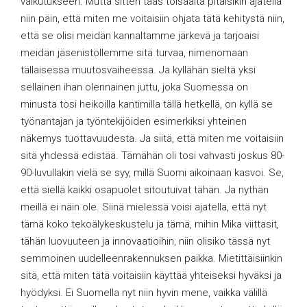
vaikutukseen. Mutta sitten taas toisaalta pitäisikin ajatella
niin päin, että miten me voitaisiin ohjata tätä kehitystä niin,
että se olisi meidän kannaltamme järkevä ja tarjoaisi
meidän jäsenistöllemme sitä turvaa, nimenomaan
tällaisessa muutosvaiheessa. Ja kyllähän sieltä yksi
sellainen ihan olennainen juttu, joka Suomessa on
minusta tosi heikoilla kantimilla tällä hetkellä, on kyllä se
työnantajan ja työntekijöiden esimerkiksi yhteinen
näkemys tuottavuudesta. Ja siitä, että miten me voitaisiin
sitä yhdessä edistää. Tämähän oli tosi vahvasti joskus 80-
90-luvullakin vielä se syy, millä Suomi aikoinaan kasvoi. Se,
että siellä kaikki osapuolet sitoutuivat tähän. Ja nythän
meillä ei näin ole. Siinä mielessä voisi ajatella, että nyt
tämä koko tekoälykeskustelu ja tämä, mihin Mika viittasit,
tähän luovuuteen ja innovaatioihin, niin olisiko tässä nyt
semmoinen uudelleenrakennuksen paikka. Mietittäisiinkin
sitä, että miten tätä voitaisiin käyttää yhteiseksi hyväksi ja
hyödyksi. Ei Suomella nyt niin hyvin mene, vaikka välillä