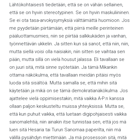
Lähtökohtaisesti tiedetään, että se on vähän sellainen,
että se on hyvin stereotypinen. Se on hyvin maskuliininen.
Se ei ota tasa-arvokysymyksiä välttämättä huomioon. Jos
me pyydetään piirtämään, että piirrä meille perinteinen
pääluottamusmies, niin se piirtää salkkukäden ja vanhan,
työnnettävän ukkelin. Ja sitten kun sä sanot, että niin, niin,
mutta siellä voisi olla naisiakin, niin sitten se vaihtaa sen
pään, mutta sillä on vielä housut jalassa. Eli tavallaan se
on juuri sitä, mitä sinne syötetään. Ja tämä Mikankin
ottama näkökulma, että tavallaan meidän pitäisi myös
luoda sitä sisältöä. Mutta samalla se, että mihin sitä
käytetään ja mikä on se tämä demokratianäkökulma. Jos
ajattelee vielä oppimisestakin, mitä vaikka A-P:n kanssa
ollaan paljon keskusteltu muissa yhteyksissä. Mutta se,
että kun puhuit vaikka, että luetaan digipohjaisesti vaikka
sanomalehtiä, niin ainakin itse tunnistaa sen, että jos mä
luen sitä Hesaria tai Turun Sanomaa paperilta, niin mä
välillä pysähdyn miettimään. Ja mä prosessoin sitä, mitä