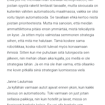
jostain syystä raketit lentävät taivaalle, mutta siivousala on
kuitenkin vähiten automatisoitu maailmassa, vaikka se olisi
voitu täysin automatisoida. Se tavallaan ehkä kertoo niistä
joistain prioriteeteista. Mutta mä sanoisin, että meidän
ammattiliittoina pitäisi ensin ymmärtää, mistä tekoälystä
on kyse. Ja sitten myös valmistaa semmonen strategia
siihen, että mitä me halutaan. Tämä koskee sama
robotiikkaa, koska robotit tulevat myös korvaamaan
ihmisiä. Sitten kun me puhutaan siitä tulonjaosta sen
jälkeen, niin mehän ollaan aika kujalla, jos meillä ei ole
strategiaa tähän. Ja en mä ole ihan varma, että ollaanko
me kovin pitkällä siinä strategian luomisessa vielä.
Janne Laulumaa:
Ja kyllähän varmaan autot ajavat ennen yksin, kuin kaikki
siivous on automatisoitu. Toki varmaan on just jotain
sellaisia paikkoja, niin kuin hotellit ja laivat, missä on