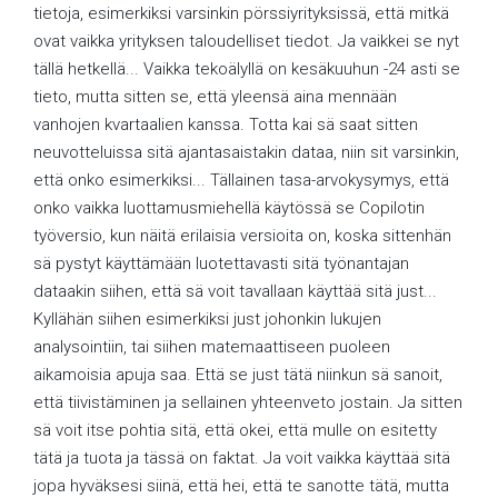
tietoja, esimerkiksi varsinkin pörssiyrityksissä, että mitkä
ovat vaikka yrityksen taloudelliset tiedot. Ja vaikkei se nyt
tällä hetkellä... Vaikka tekoälyllä on kesäkuuhun -24 asti se
tieto, mutta sitten se, että yleensä aina mennään
vanhojen kvartaalien kanssa. Totta kai sä saat sitten
neuvotteluissa sitä ajantasaistakin dataa, niin sit varsinkin,
että onko esimerkiksi... Tällainen tasa-arvokysymys, että
onko vaikka luottamusmiehellä käytössä se Copilotin
työversio, kun näitä erilaisia versioita on, koska sittenhän
sä pystyt käyttämään luotettavasti sitä työnantajan
dataakin siihen, että sä voit tavallaan käyttää sitä just...
Kyllähän siihen esimerkiksi just johonkin lukujen
analysointiin, tai siihen matemaattiseen puoleen
aikamoisia apuja saa. Että se just tätä niinkun sä sanoit,
että tiivistäminen ja sellainen yhteenveto jostain. Ja sitten
sä voit itse pohtia sitä, että okei, että mulle on esitetty
tätä ja tuota ja tässä on faktat. Ja voit vaikka käyttää sitä
jopa hyväksesi siinä, että hei, että te sanotte tätä, mutta