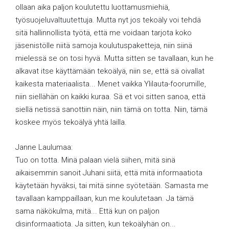
ollaan aika paljon koulutettu luottamusmiehiä,
työsuojeluvaltuutettuja. Mutta nyt jos tekoäly voi tehdä
sitä hallinnollista työtä, että me voidaan tarjota koko
jäsenistölle niitä samoja koulutuspaketteja, niin siinä
mielessä se on tosi hyvä. Mutta sitten se tavallaan, kun he
alkavat itse käyttämään tekoälyä, niin se, että sä oivallat
kaikesta materiaalista... Menet vaikka Ylilauta-foorumille,
niin siellähän on kaikki kuraa. Sä et voi sitten sanoa, että
siellä netissä sanottiin näin, niin tämä on totta. Niin, tämä
koskee myös tekoälyä yhtä lailla.
Janne Laulumaa:
Tuo on totta. Minä palaan vielä siihen, mitä sinä
aikaisemmin sanoit Juhani siitä, että mitä informaatiota
käytetään hyväksi, tai mitä sinne syötetään. Samasta me
tavallaan kamppaillaan, kun me koulutetaan. Ja tämä
sama näkökulma, mitä... Että kun on paljon
disinformaatiota. Ja sitten, kun tekoälyhän on...