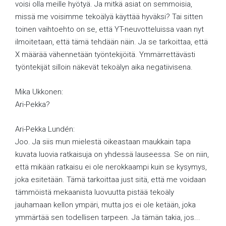
voisi olla meille hyötyä. Ja mitkä asiat on semmoisia,
missä me voisimme tekoälyä käyttää hyväksi? Tai sitten
toinen vaihtoehto on se, että YT-neuvotteluissa vaan nyt
ilmoitetaan, että tämä tehdään näin. Ja se tarkoittaa, että
X määrää vähennetään työntekijöitä. Ymmärrettävästi
työntekijät silloin näkevät tekoälyn aika negatiivisena.
Mika Ukkonen:
Ari-Pekka?
Ari-Pekka Lundén:
Joo. Ja siis mun mielestä oikeastaan maukkain tapa
kuvata luovia ratkaisuja on yhdessä lauseessa. Se on niin,
että mikään ratkaisu ei ole nerokkaampi kuin se kysymys,
joka esitetään. Tämä tarkoittaa just sitä, että me voidaan
tämmöistä mekaanista luovuutta pistää tekoäly
jauhamaan kellon ympäri, mutta jos ei ole ketään, joka
ymmärtää sen todellisen tarpeen. Ja tämän takia, jos...