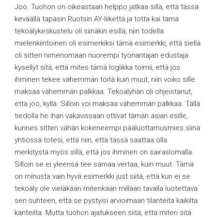
Joo. Tuohon on oikeastaan helppo jatkaa sillä, että tässä
keväällä tapasin Ruotsin AY-liikettä ja totta kai tämä
tekoälykeskustelu oli siinäkin esillä, niin todella
mielenkiintoinen oli esimerkiksi tämä esimerkki, että siellä
oli sitten nimenomaan nuorempi työnantajan edustaja
kysellyt sitä, että mites tämä logiikka toimii, että jos
ihminen tekee vähemmän töitä kuin muut, niin voiko sille
maksaa vähemmän palkkaa. Tekoälyhän oli ohjeistanut,
että joo, kyllä. Silloin voi maksaa vähemmän palkkaa. Tällä
tiedolla he ihan vakavissaan ottivat tämän asian esille,
kunnes sitten vähän kokeneempi pääluottamusmies siinä
yhtiössä totesi, että niin, että tässä saattaa olla
merkitystä myös sillä, että jos ihminen on sairaslomalla.
Silloin se ei yleensä tee samaa vertaa, kuin muut. Tämä
on minusta vain hyvä esimerkki just siitä, että kun ei se
tekoäly ole vieläkään mitenkään millään tavalla luotettava
sen suhteen, että se pystyisi arvioimaan tilanteita kaikilta
kanteilta. Mutta tuohon ajatukseen siitä, että miten sitä