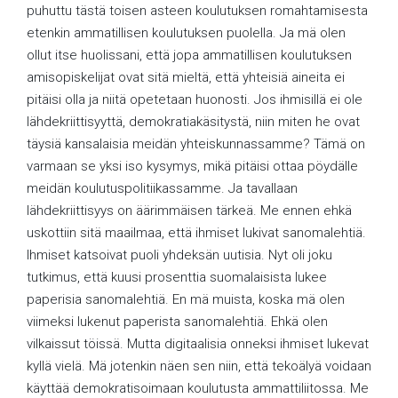
puhuttu tästä toisen asteen koulutuksen romahtamisesta
etenkin ammatillisen koulutuksen puolella. Ja mä olen
ollut itse huolissani, että jopa ammatillisen koulutuksen
amisopiskelijat ovat sitä mieltä, että yhteisiä aineita ei
pitäisi olla ja niitä opetetaan huonosti. Jos ihmisillä ei ole
lähdekriittisyyttä, demokratiakäsitystä, niin miten he ovat
täysiä kansalaisia meidän yhteiskunnassamme? Tämä on
varmaan se yksi iso kysymys, mikä pitäisi ottaa pöydälle
meidän koulutuspolitiikassamme. Ja tavallaan
lähdekriittisyys on äärimmäisen tärkeä. Me ennen ehkä
uskottiin sitä maailmaa, että ihmiset lukivat sanomalehtiä.
Ihmiset katsoivat puoli yhdeksän uutisia. Nyt oli joku
tutkimus, että kuusi prosenttia suomalaisista lukee
paperisia sanomalehtiä. En mä muista, koska mä olen
viimeksi lukenut paperista sanomalehtiä. Ehkä olen
vilkaissut töissä. Mutta digitaalisia onneksi ihmiset lukevat
kyllä vielä. Mä jotenkin näen sen niin, että tekoälyä voidaan
käyttää demokratisoimaan koulutusta ammattiliitossa. Me