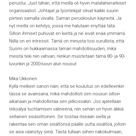
perustui. Just tähän, että meillä oli hyvin matalahierarkiset
organisaatiot. Johtajat ja työntekijät olivat kaikki suurin
piirtein samalla viivalla. Saman peruskoulun käyneitä. Ja
nyt meillä on kehitys, jossa me halutaan eriyttää tätä.
Silloin ihmiset puhuvat eri kieltä ja ne eivät enää ymmärrä.
Niillä on eri intressit. Tämä on minusta tosi surullista, että
Suomi on hukkaamassa tämän mahdollisuuden, mikä
meistä teki niin vahvan, niinkun muistetaan tämä 80- ja 90-
luvunkin ja 2000-luvun alun nousut.
Mika Ukkonen:
Kyllä melkein sanon näin, että se koulutus on edelleenkin
tässä se avainsana, mikä mahdollisti sen nousun silloin
aikanaan ja mahdollistaa sen jatkossakin. Jos ajatellaan
tekoälyä tuottamisen välineenä, niin sehän on hyvin äkkiä
sellainen sisäsiittoinen. Se toistaa itseään siellä ja
rakentaa sen oman sisältönsä päälle uutta sisältöä, jolloin
se asia vääristyy siinä. Tästä tullaan siihen näkökulmaan,