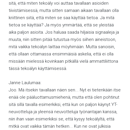
sitä, että miten tekoäly voi auttaa tavallaan asioiden
tiivistämisessä, mutta sitten samaan aikaan tavallaan olla
kriittinen siitä, että miten se saa käyttää tietoa. Ja mitä
tietoa se käyttää? Ja myös ymmärtää, että se yleistää
aika paljon asioita. Jos haluaa saada hiljaisia signaaleja ja
muuta, niin sitten pitää tutustua myös siihen aineistoon,
mitä vaikka tekoälyn laittaa möyhimään. Mutta sanoisin,
että ollaan ottamassa ensimmäisiä askelia, että ei olla
missään mielessä kovinkaan pitkällä vielä ammattiliittona
tässä tekoälyn käyttämisessä.
Janne Laulumaa:
Joo. Mä itsekin tavallaan näen sen... Nyt ei tietenkään itse
enää ole pääluottamusmiehenä, mutta että olen pohtinut
sitä sillä tavalla esimerkiksi, että kun on paljon käynyt YT-
neuvotteluja ja yleensä neuvotteluja työnantajan kanssa,
niin ihan vaan esimerkiksi se, että kysyy tekoälyltä, että
mitkä ovat vaikka tämän hetken... Kun ne ovat julkisia