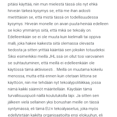
pitäisi käyttää, niin mun mielestä tässä olis nyt ehkä
hirveän tärkeä kysymys se, että me ihan aidosti
mietittäisiin se, että mistä tässä on todellisuudessa
kysymys. Hirveän monelle on aivan puuta-heinää edelleen
se koko ymmärrys siitä, että mikä se tekoäly on.
Edelleenkään se ei ole muuta kuin kielimalli tai oppiva
malli, joka hakee kaikesta siitä olemassa olevasta
tiedosta ja sitten yrittää kääntää sen joksikin totuudeksi.
Siksi esimerkiksi meillä JHL:ssä on ollut tosi varovainen
se suhtautuminen, että meillä ei edelleenkään ole
käytössä tämä aktiivisesti... Meillä on muutama kokeilu
menossa, mutta että ennen kuin otetaan liittona se
käyttöön, niin me tehdään nyt tekoälypolitiikkaa, jossa
nämä kaikki säännöt määritellään. Käydään tämä
turvallisuuspuoli näillä koulutuksilla läpi. Ja sitten sen
jälkeen vielä sellainen yksi bonushan meille on tässä
syntymässä, eli tämä EU:n tekoälyasetus, joka myös
edellytetään kaikilta organisaatioilta ensi elokuuhun, eli