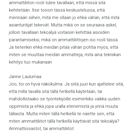
ammattiliiton rooli tulee tavallaan, että missä sitä
kehitetään. Itse toivon tässä keskustelussa, että
mennään siihen, mitä me ollaan jo ehkä vähän, että mitä
asiantuntijat tekevät. Mutta mikä on se seuraava askel,
jolloin tavallaan tekoälyä voitaisiin kehittää asioiden
parantamiseksi, mikä on ammattiliittojen iso rooli tässä.
Ja tietenkin ehkä meidän pitää vähän pohtia myös, että
miten se muuttaa meidän ammatteja, mitä aina tekniikan
kehitys tuo mukanaan.
Janne Laulumaa:
Joo, toi on hyvä näkökulma. Ja siitä juuri kun ajattelee sitä,
että millä tavalla sitä tällä hetkellä käytetään, tai
mahdollistaako se työntekijöille esimerkiks vaikka uuden
oppimista ja ehkä jopa uralla etenemistä ja ynnä muuta
tällaista. Mutta miten tällä hetkellä te näette sen, että
miten ammattiliitot tällä hetkellä käyttävät sitä tekoälyä?
Ammattiosastot, tai ammattiliitot.