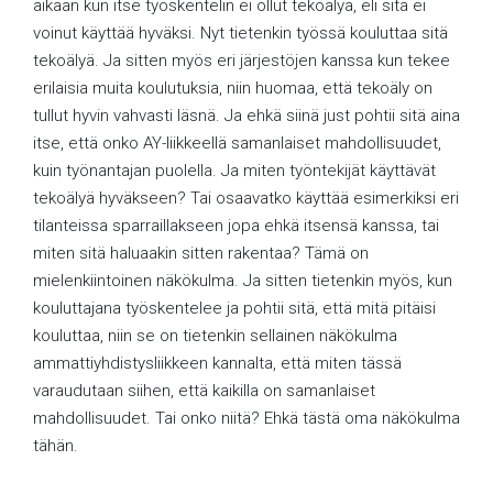
aikaan kun itse työskentelin ei ollut tekoälyä, eli sitä ei
voinut käyttää hyväksi. Nyt tietenkin työssä kouluttaa sitä
tekoälyä. Ja sitten myös eri järjestöjen kanssa kun tekee
erilaisia muita koulutuksia, niin huomaa, että tekoäly on
tullut hyvin vahvasti läsnä. Ja ehkä siinä just pohtii sitä aina
itse, että onko AY-liikkeellä samanlaiset mahdollisuudet,
kuin työnantajan puolella. Ja miten työntekijät käyttävät
tekoälyä hyväkseen? Tai osaavatko käyttää esimerkiksi eri
tilanteissa sparraillakseen jopa ehkä itsensä kanssa, tai
miten sitä haluaakin sitten rakentaa? Tämä on
mielenkiintoinen näkökulma. Ja sitten tietenkin myös, kun
kouluttajana työskentelee ja pohtii sitä, että mitä pitäisi
kouluttaa, niin se on tietenkin sellainen näkökulma
ammattiyhdistysliikkeen kannalta, että miten tässä
varaudutaan siihen, että kaikilla on samanlaiset
mahdollisuudet. Tai onko niitä? Ehkä tästä oma näkökulma
tähän.