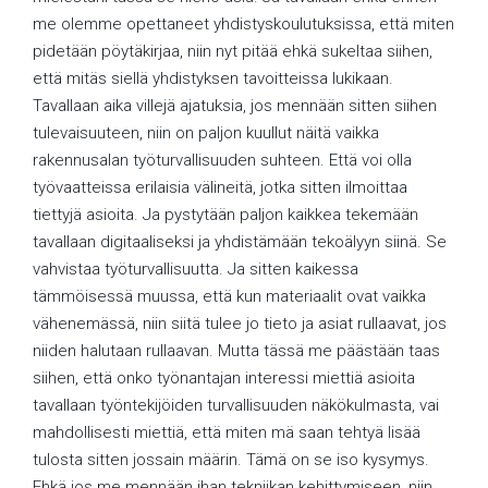
me olemme opettaneet yhdistyskoulutuksissa, että miten
pidetään pöytäkirjaa, niin nyt pitää ehkä sukeltaa siihen,
että mitäs siellä yhdistyksen tavoitteissa lukikaan.
Tavallaan aika villejä ajatuksia, jos mennään sitten siihen
tulevaisuuteen, niin on paljon kuullut näitä vaikka
rakennusalan työturvallisuuden suhteen. Että voi olla
työvaatteissa erilaisia välineitä, jotka sitten ilmoittaa
tiettyjä asioita. Ja pystytään paljon kaikkea tekemään
tavallaan digitaaliseksi ja yhdistämään tekoälyyn siinä. Se
vahvistaa työturvallisuutta. Ja sitten kaikessa
tämmöisessä muussa, että kun materiaalit ovat vaikka
vähenemässä, niin siitä tulee jo tieto ja asiat rullaavat, jos
niiden halutaan rullaavan. Mutta tässä me päästään taas
siihen, että onko työnantajan interessi miettiä asioita
tavallaan työntekijöiden turvallisuuden näkökulmasta, vai
mahdollisesti miettiä, että miten mä saan tehtyä lisää
tulosta sitten jossain määrin. Tämä on se iso kysymys.
Ehkä jos me mennään ihan tekniikan kehittymiseen, niin