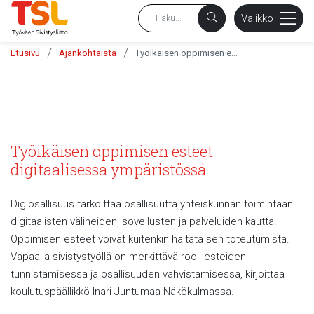
sältöön
Valikko
/
/
Etusivu
Ajankohtaista
Työikäisen oppimisen esteet digitaalisessa ympäristössä
Työikäisen oppimisen esteet
digitaalisessa ympäristössä
Digiosallisuus tarkoittaa osallisuutta yhteiskunnan toimintaan
digitaalisten välineiden, sovellusten ja palveluiden kautta.
Oppimisen esteet voivat kuitenkin haitata sen toteutumista.
Vapaalla sivistystyöllä on merkittävä rooli esteiden
tunnistamisessa ja osallisuuden vahvistamisessa, kirjoittaa
koulutuspäällikkö Inari Juntumaa Näkökulmassa.