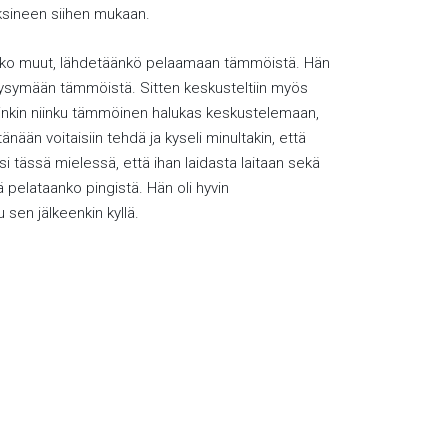
yksineen siihen mukaan.
 voisiko muut, lähdetäänkö pelaamaan tämmöistä. Hän
i kysymään tämmöistä. Sitten keskusteltiin myös
 hyvinkin niinku tämmöinen halukas keskustelemaan,
änään voitaisiin tehdä ja kyseli minultakin, että
ksi tässä mielessä, että ihan laidasta laitaan sekä
ä pelataanko pingistä. Hän oli hyvin
u sen jälkeenkin kyllä.