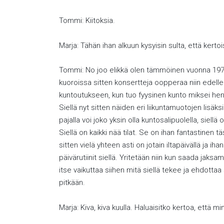
Tommi: Kiitoksia.
Marja: Tähän ihan alkuun kysyisin sulta, että kertois
Tommi: No joo elikkä olen tämmöinen vuonna 1973 
kuoroissa sitten konsertteja oopperaa niin edelle
kuntoutukseen, kun tuo fyysinen kunto miksei henki
Siellä nyt sitten näiden eri liikuntamuotojen li
pajalla voi joko yksin olla kuntosalipuolella, siell
Siellä on kaikki nää tilat. Se on ihan fantastinen 
sitten vielä yhteen asti on jotain iltapäivällä ja 
päivärutiinit siellä. Yritetään niin kun saada jaks
itse vaikuttaa siihen mitä siellä tekee ja ehdottaa 
pitkään.
Marja: Kiva, kiva kuulla. Haluaisitko kertoa, että m