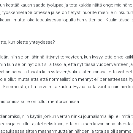
 kun kestää kauan saada työlupaa ja tota kaikkia näitä ongelmia hänen
 työskennellä Suomessa ja se on tietysti nuorille miehille niinku tu
 kauan, mutta joka tapauksessa lopulta hän sitten sai. Kuulin tässä l
lette, kun olette yhteydessä?
än, niin se on lähinnä liittynyt terveyteen, kun kysyy, että onko kaikki
niin kun se on nyt ollut sillä tasolla, että nyt tässä vuodenvaihteen
ähän samalla tasolla kuin ystävien/sukulaisten kanssa, että vaihdett
e ollut, mutta että että normaalisti on mennyt eli periaatteessa hyv
uu. Semmoista, että terve mitä kuuluu. Hyvää uutta vuotta näin niin k
nistumisia sulle on tullut mentoroinnissa.
anomiksi, niin käytiin jonkun verran niinku journalismia läpi eli mitä
heeksi ja ei tullut ajatelleeksikaan, että millaisen kuvan annat itsestä
 tapauksessa sitten maahanmuuttajan nähden ja tota se oli semmoi