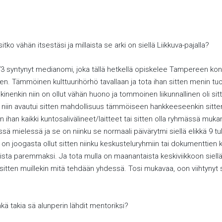
itko vähän itsestäsi ja millaista se arki on siellä Liikkuva-pajalla?
syntynyt medianomi, joka tällä hetkellä opiskelee Tampereen konser
en. Tämmöinen kulttuurihörhö tavallaan ja tota ihan sitten menin t
nenkin niin on ollut vähän huono ja tommoinen liikunnallinen oli sit
säksi niin avautui sitten mahdollisuus tämmöiseen hankkeeseenkin s
ä on ihan kaikki kuntosalivälineet/laitteet tai sitten olla ryhmässä m
tässä mielessä ja se on niinku se normaali päivärytmi siellä elikkä 9 
ihan on joogasta ollut sitten niinku keskusteluryhmiin tai dokumenttien
amista paremmaksi. Ja tota mulla on maanantaista keskiviikkoon siellä
sitten muillekin mitä tehdään yhdessä. Tosi mukavaa, oon viihtynyt siel
inkä takia sä alunperin lähdit mentoriksi?