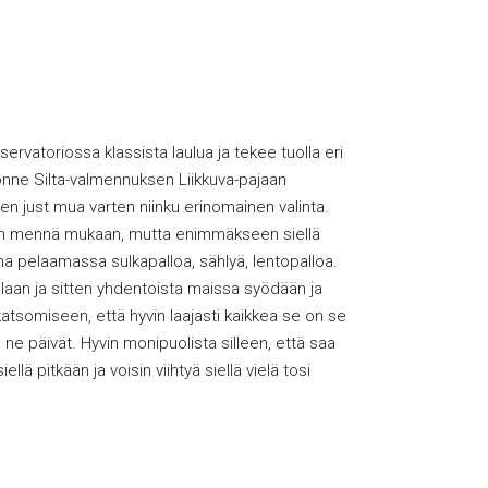
vatoriossa klassista laulua ja tekee tuolla eri
uonne Silta-valmennuksen Liikkuva-pajaan
ten just mua varten niinku erinomainen valinta.
itten mennä mukaan, mutta enimmäkseen siellä
ukana pelaamassa sulkapalloa, sählyä, lentopalloa.
tullaan ja sitten yhdentoista maissa syödään ja
 katsomiseen, että hyvin laajasti kaikkea se on se
 ne päivät. Hyvin monipuolista silleen, että saa
lä pitkään ja voisin viihtyä siellä vielä tosi