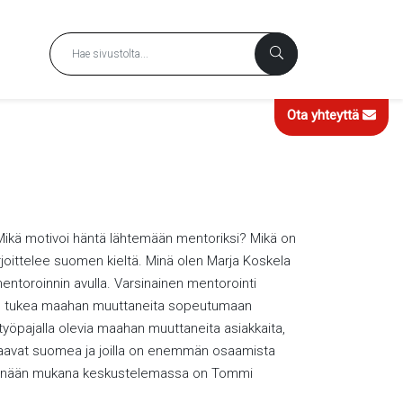
Ota yhteyttä
ikä motivoi häntä lähtemään mentoriksi? Mikä on
rjoittelee suomen kieltä. Minä olen Marja Koskela
entoroinnin avulla. Varsinainen mentorointi
s on tukea maahan muuttaneita sopeutumaan
 työpajalla olevia maahan muuttaneita asiakkaita,
 osaavat suomea ja joilla on enemmän osaamista
ä. Tänään mukana keskustelemassa on Tommi