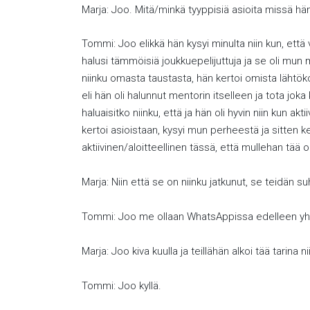
Marja: Joo. Mitä/minkä tyyppisiä asioita missä hän
Tommi: Joo elikkä hän kysyi minulta niin kun, että
halusi tämmöisiä joukkuepelijuttuja ja se oli mun 
niinku omasta taustasta, hän kertoi omista lähtöko
eli hän oli halunnut mentorin itselleen ja tota joka
haluaisitko niinku, että ja hän oli hyvin niin kun a
kertoi asioistaan, kysyi mun perheestä ja sitten ke
aktiivinen/aloitteellinen tässä, että mullehan tää o
Marja: Niin että se on niinku jatkunut, se teidän 
Tommi: Joo me ollaan WhatsAppissa edelleen y
Marja: Joo kiva kuulla ja teillähän alkoi tää tarina 
Tommi: Joo kyllä.