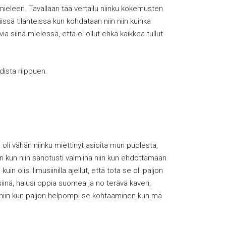
i mieleen. Tavallaan tää vertailu niinku kokemusten
niissä tilanteissa kun kohdataan niin niin kuinka
ia siinä mielessä, että ei ollut ehkä kaikkea tullut
dista riippuen.
oli vähän niinku miettinyt asioita mun puolesta,
iin kun niin sanotusti valmiina niin kun ehdottamaan
 olisi limusiinilla ajellut, että tota se oli paljon
siinä, halusi oppia suomea ja no terävä kaveri,
li niin kun paljon helpompi se kohtaaminen kun mä