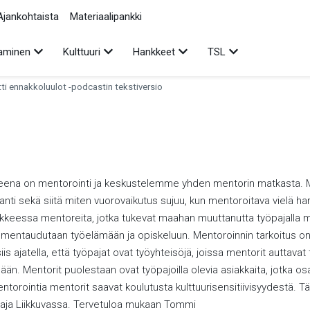
Ajankohtaista
Materiaalipankki
Avaa alavalikko
Avaa alavalikko
Avaa alavalikko
Avaa alavalikko
aminen
Kulttuuri
Hankkeet
TSL
tti ennakkoluulot -podcastin tekstiversio
heena on mentorointi ja keskustelemme yhden mentorin matkasta. M
anti sekä siitä miten vuorovaikutus sujuu, kun mentoroitava vielä ha
nkkeessa mentoreita, jotka tukevat maahan muuttanutta työpajalla m
 valmentaudutaan työelämään ja opiskeluun. Mentoroinnin tarkoitu
is ajatella, että työpajat ovat työyhteisöjä, joissa mentorit auttavat
ään. Mentorit puolestaan ovat työpajoilla olevia asiakkaita, jotka
ntorointia mentorit saavat koulutusta kulttuurisensitiivisyydest
ipaja Liikkuvassa. Tervetuloa mukaan Tommi