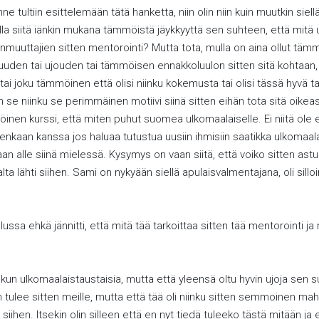
 tultiin esittelemään tätä hanketta, niin olin niin kuin muutkin siellä 
ulla siitä iänkin mukana tämmöistä jäykkyyttä sen suhteen, että mitä 
ttajien sitten mentorointi? Mutta tota, mulla on aina ollut tämmöin
uuden tai ujouden tai tämmöisen ennakkoluulon sitten sitä kohtaan, e
i tai joku tämmöinen että olisi niinku kokemusta tai olisi tässä hyvä tai
an se niinku se perimmäinen motiivi siinä sitten eihän tota sitä oi
öinen kurssi, että miten puhut suomea ulkomaalaiselle. Ei niitä ol
nkaan kanssa jos haluaa tutustua uusiin ihmisiin saatikka ulkomaalai
u maan alle siinä mielessä. Kysymys on vaan siitä, että voiko sitten 
lta lähti siihen. Sami on nykyään siellä apulaisvalmentajana, oli sillo
lussa ehkä jännitti, että mitä tää tarkoittaa sitten tää mentorointi j
in kun ulkomaalaistaustaisia, mutta että yleensä oltu hyvin ujoja sen s
iin tulee sitten meille, mutta että tää oli niinku sitten semmoinen mahd
ihen. Itsekin olin silleen että en nyt tiedä tuleeko tästä mitään ja e