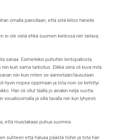
n omalla painollaan, että siitä kiitos hänelle.
nen ei ole vielä ehkä suomen kielessä niin taitava,
itä sanaa. Esimerkiksi puhuttiin lentopallosta,
iin kuin sama tarkoitus. Elikkä siinä oli kuva mitä
n sanan niin kuin miten se äännetään/lausutaan.
 oli hyvin nopea oppimaan ja tota noin se kehittyi
ko. Hän oli ollut täällä jo ainakin neljä vuotta.
visualisoimalla ja sillä tavalla niin kun lyhyesti
ttaa, että muistakaas puhua suomea.
sen suhteen että haluaa päästä töihin ja tota hän