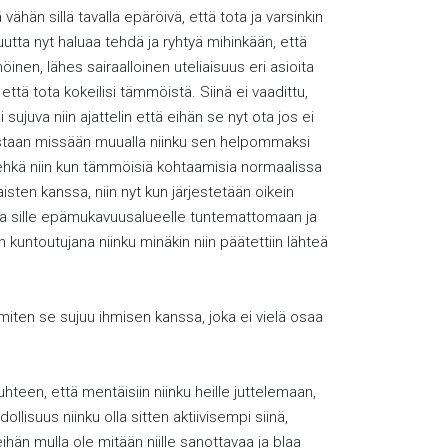
vähän sillä tavalla epäröivä, että tota ja varsinkin
uutta nyt haluaa tehdä ja ryhtyä mihinkään, että
en, lähes sairaalloinen uteliaisuus eri asioita
ttä tota kokeilisi tämmöistä. Siinä ei vaadittu,
 sujuva niin ajattelin että eihän se nyt ota jos ei
keastaan missään muualla niinku sen helpommaksi
e ehkä niin kun tämmöisiä kohtaamisia normaalissa
sten kanssa, niin nyt kun järjestetään oikein
astua sille epämukavuusalueelle tuntemattomaan ja
in kuntoutujana niinku minäkin niin päätettiin lähteä
a miten se sujuu ihmisen kanssa, joka ei vielä osaa
uhteen, että mentäisiin niinku heille juttelemaan,
ollisuus niinku olla sitten aktiivisempi siinä,
ihän mulla ole mitään niille sanottavaa ja blaa