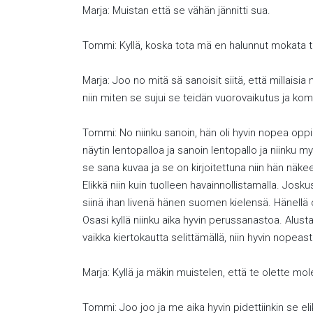
Marja: Muistan että se vähän jännitti sua.
Tommi: Kyllä, koska tota mä en halunnut mokata ti
Marja: Joo no mitä sä sanoisit siitä, että millaisia
niin miten se sujui se teidän vuorovaikutus ja ko
Tommi: No niinku sanoin, hän oli hyvin nopea oppima
näytin lentopalloa ja sanoin lentopallo ja niinku m
se sana kuvaa ja se on kirjoitettuna niin hän näke
Elikkä niin kuin tuolleen havainnollistamalla. Josk
siinä ihan livenä hänen suomen kielensä. Hänellä oli
Osasi kyllä niinku aika hyvin perussanastoa. Alusta 
vaikka kiertokautta selittämällä, niin hyvin nopeas
Marja: Kyllä ja mäkin muistelen, että te olette m
Tommi: Joo joo ja me aika hyvin pidettiinkin se e