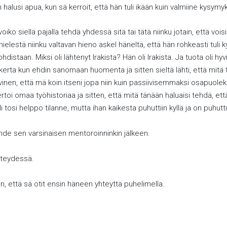
 halusi apua, kun sä kerroit, että hän tuli ikään kuin valmiine kysym
 voiko siellä pajalla tehdä yhdessä sitä tai tätä niinku jotain, että
mielestä niinku valtavan hieno askel häneltä, että hän rohkeasti tul
hdistaan. Miksi oli lähtenyt Irakista? Hän oli Irakista. Ja tuota oli
 kerta kun ehdin sanomaan huomenta ja sitten sieltä lähti, että mitä t
ktiivinen, että mä koin itseni jopa niin kuin passiivisemmaksi osapuole
rtoi omaa työhistoriaa ja sitten, että mitä tänään haluaisi tehdä, ett
li tosi helppo tilanne, mutta ihan kaikesta puhuttiin kyllä ja on puhutt
suhde sen varsinaisen mentoroinninkin jälkeen.
hteydessä.
niin, että sä otit ensin häneen yhteyttä puhelimella.