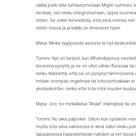
välillä purki tätä turhautumistaan Migrin suhteen,
innokas, siis niinku integroitumaan, oppia suomea,
sitten. Se onkin ihmeellistä, että siinä menee niin
sitten töissä ja ja kaikki on ilmeisesti hyvin.
Marja: Minkä tyyppisistä asioista te nyt keskuste
Tommi: Nyt on tietysti, kun WhatsAppissa viestitellä
terveenä pysytty ja se on ollut vähän flunssaa tai 
niinku tilannetta, että se on pysynyt tämmöisenä v
mitään isompaa ongelmaa tai lottovoittoakaan ei ol
yksityiskohtiin, niinku että tota mitä muuten kuul
Marja: Joo, no minkälaisia “Ahaa!” elämyksiä tai on
Tommi: No aika paljonkin. Silloin kun opiskelin medi
mutta tota siinä vaiheessa ei ikinä tullut niinku pu
tapauksessa haastateltavan nähden ja nyt tässä