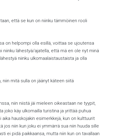
aan, että se kun on niinku tämmöinen rooli
issa on helpompi olla esillä, voittaa se ujoutensa
pi niinku lähestyä/ajatella, että mä en ole nyt minä
lähestyä niinku ulkomaalaistaustaista ja olla
 niin mitä sulla on jäänyt käteen siitä
ssa, niin niistä jäi mieleen oikeastaan ne tyypit,
a joko käy ulkomailla turistina ja yrittää puhua
oli aika hauskojakin esimerkkejä, kun on kulttuurit
tä jos niin kun joku ei ymmärrä sua niin huuda sille
sti ei pidä paikkaansa, mutta niin kun on tavallaan