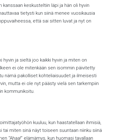
 kanssaan keskusteltiin läpi ja hän oli hyvin
rhauttavaa tietysti kun siinä menee vuosikausia
oppuvaiheessa, että sai sitten luvat ja nyt on
 hyvin ja sieltä joo kaikki hyvin ja miten on
 jälkeen ei ole mitenkään sen isommin päivitetty
u nämä pakolliset kohteliaisuudet ja ilmeisesti
in, mutta ei ole nyt päästy vielä sen tarkempiin
uin kommunikoitu.
 toimittajatyöhön kuuluu, kun haastatellaan ihmisiä,
si tai miten sinä näyt toiseen suuntaan niinku siinä
nen “Ahaa!” elämämys, kun huomasi tavallaan