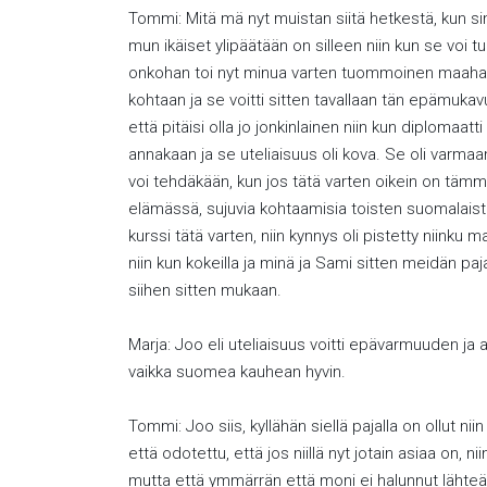
Tommi: Mitä mä nyt muistan siitä hetkestä, kun sinne
mun ikäiset ylipäätään on silleen niin kun se voi t
onkohan toi nyt minua varten tuommoinen maahanmuu
kohtaan ja se voitti sitten tavallaan tän epämukav
että pitäisi olla jo jonkinlainen niin kun diplomaatt
annakaan ja se uteliaisuus oli kova. Se oli varma
voi tehdäkään, kun jos tätä varten oikein on tämm
elämässä, sujuvia kohtaamisia toisten suomalaiste
kurssi tätä varten, niin kynnys oli pistetty niink
niin kun kokeilla ja minä ja Sami sitten meidän paja
siihen sitten mukaan.
Marja: Joo eli uteliaisuus voitti epävarmuuden ja a
vaikka suomea kauhean hyvin.
Tommi: Joo siis, kyllähän siellä pajalla on ollut ni
että odotettu, että jos niillä nyt jotain asiaa on, n
mutta että ymmärrän että moni ei halunnut lähteä si