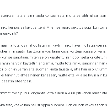
etenkään tätä ensimmäistä kohtaamista, mutta se lähti rullaamaan iha
 niinku keinoja sä käytit sitten? Miten se vuorovaikutus sujui, kun toi
mmunikointi?
an ja tota jos mahdollista, niin käytin niinku havainnollistaakseni s
yöhemmin saatiin käyttöön myös tämmöisiä kortteja, joissa oli vähän n
e kun se sanotaan, miten se on kirjoitettu, niin oppii sekä kirjoitetu
us hyvin harvoin käytettiin englantia, mutta tota niinku sanoinhan hän
 jo jonkin verran sitä suomen kieltä taustalla, että hän ei ollut ummik
ei tarvinnut lähteä hänen kanssaan, mutta että kyllä se hyvin niin kuin 
ti päästiin eteenpäin.
olemmat hyviä puhuu englantia, että siihen alkuun piti vähän muistu
likkä tota, koska hän halusi oppia suomea. Hän oli ihan vakavissaan 