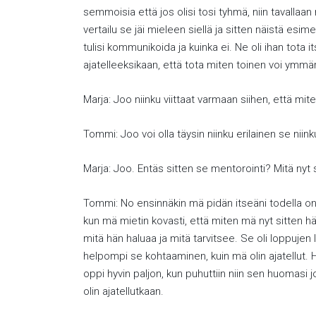
semmoisia että jos olisi tosi tyhmä, niin tavallaan
vertailu se jäi mieleen siellä ja sitten näistä esime
tulisi kommunikoida ja kuinka ei. Ne oli ihan tota it
ajatelleeksikaan, että tota miten toinen voi ymmärtä
Marja: Joo niinku viittaat varmaan siihen, että mit
Tommi: Joo voi olla täysin niinku erilainen se niin
Marja: Joo. Entäs sitten se mentorointi? Mitä nyt s
Tommi: No ensinnäkin mä pidän itseäni todella onne
kun mä mietin kovasti, että miten mä nyt sitten hän
mitä hän haluaa ja mitä tarvitsee. Se oli loppujen lo
helpompi se kohtaaminen, kuin mä olin ajatellut. Hä
oppi hyvin paljon, kun puhuttiin niin sen huomasi
olin ajatellutkaan.