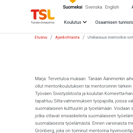
sältöön
Suomeksi
Svenska
English
Avaa alavalikko
Koulutus
Osaamisen tunnist
/
/
Etusivu
Ajankohtaista
Uteliaisuus mentoriksi voi
Marja: Tervetuloa mukaan. Tänään Äänimerkin ai
ollut mentorikoulutuksen tai mentoroinnin tärkein 
Työväen Sivistysliitosta ja koulutan Komeetta-ha
tapahtuu Silta-valmennuksen työpajoilla, joissa
suomalaiseen kulttuuriin ja työelämään. Voidaan si
jotka ottavat ensiaskeleita suomalaiseen työeläm
suomalaisesta työelämästä. Ennen varsinaista me
Grönberg, joka on toiminut mentorina hyvinvoint