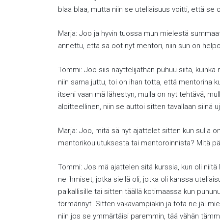
blaa blaa, mutta niin se uteliaisuus voitti, että se
Marja: Joo ja hyvin tuossa mun mielestä summaat
annettu, että sä oot nyt mentori, niin sun on helpo
Tommi: Joo siis näyttelijäthän puhuu siitä, kuinka n
niin sama juttu, toi on ihan totta, että mentorina k
itseni vaan mä lähestyn, mulla on nyt tehtävä, mull
aloitteellinen, niin se auttoi sitten tavallaan siinä 
Marja: Joo, mitä sä nyt ajattelet sitten kun sulla o
mentorikoulutuksesta tai mentoroinnista? Mitä p
Tommi: Jos mä ajattelen sitä kurssia, kun oli niitä
ne ihmiset, jotka siellä oli, jotka oli kanssa uteli
paikallisille tai sitten täällä kotimaassa kun puhunu
törmännyt. Sitten vakavampiakin ja tota ne jäi miel
niin jos se ymmärtäisi paremmin, tää vähän tämmöine