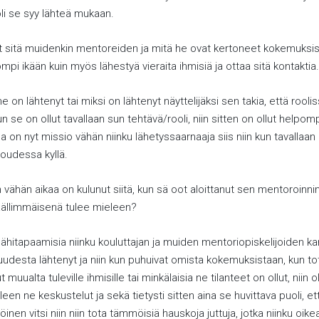
 oli se syy lähteä mukaan.
 sitä muidenkin mentoreiden ja mitä he ovat kertoneet kokemuksist
mpi ikään kuin myös lähestyä vieraita ihmisiä ja ottaa sitä kontaktia.
e on lähtenyt tai miksi on lähtenyt näyttelijäksi sen takia, että rool
un se on ollut tavallaan sun tehtävä/rooli, niin sitten on ollut helpom
a on nyt missio vähän niinku lähetyssaarnaaja siis niin kun tavallaan 
ujoudessa kyllä.
n vähän aikaa on kulunut siitä, kun sä oot aloittanut sen mentoroinnin,
äällimmäisenä tulee mieleen?
 lähitapaamisia niinku kouluttajan ja muiden mentoriopiskelijoiden kan
aisuudesta lähtenyt ja niin kun puhuivat omista kokemuksistaan, kun tot
t muualta tuleville ihmisille tai minkälaisia ne tilanteet on ollut, niin 
een ne keskustelut ja sekä tietysti sitten aina se huvittava puoli, et
n vitsi niin niin tota tämmöisiä hauskoja juttuja, jotka niinku oikea