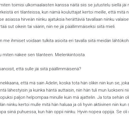
 miten toimisi ulkomaalaisten kanssa näitä siis se jutustelu siellä jä
rkeistä eri tilanteissa, kun nämä kouluttajat kertoi meille, että mitä 
se asiassa hirveän niinku ajatuksia herättäviä tavallaan niinku valaisev
ä sut oikein tai väärin, niin ne jäi päällimmäiseksi siitä mieli.
en me ihmiset voidaan tulkita asioita eri tavalla siitä meidän lähtökoh
ku miten näkee sen tilanteen. Mielenkiintoista.
anoisit, että sulle jäi siitä päällimmäisenä?
kkaana, että mä sain Adelin, koska tota hän olikin niin kun se, joka 
tä lähestyisin ja kuinka häntä auttaisin, niin hän tuli mun luokseni n
puksi paljon helpompaa minulle kuin mä ajattelin. Ja tota sehän oli kuin
n niinku kertoi mulle mitä hän haluaa ja oli hyvin aktiivinen niin kun 
 jopa siinä puhuessa, kun hän oppii niinku. Hyvin nopea oppija. Se o