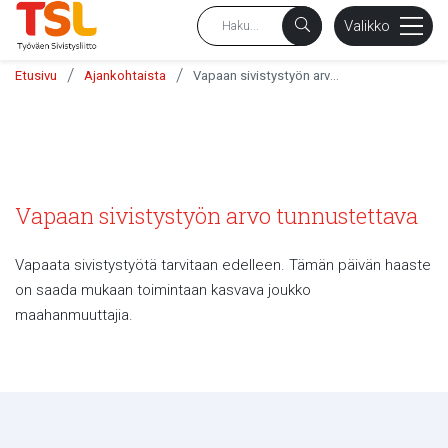
sältöön
Valikko
/
/
Etusivu
Ajankohtaista
Vapaan sivistystyön arvo tunnustettava
Vapaan sivistystyön arvo tunnustettava
Vapaata sivistystyötä tarvitaan edelleen. Tämän päivän haaste
on saada mukaan toimintaan kasvava joukko
maahanmuuttajia.