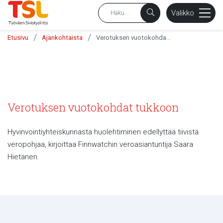
sältöön
Valikko
/
/
Etusivu
Ajankohtaista
Verotuksen vuotokohdat tukkoon
Verotuksen vuotokohdat tukkoon
Hyvinvointiyhteiskunnasta huolehtiminen edellyttää tiivistä
veropohjaa, kirjoittaa Finnwatchin veroasiantuntija Saara
Hietanen.