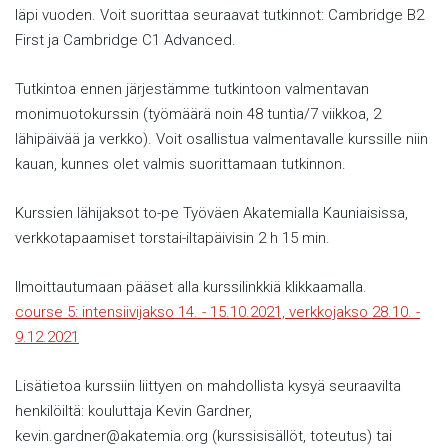
läpi vuoden. Voit suorittaa seuraavat tutkinnot: Cambridge B2
First ja Cambridge C1 Advanced.
Tutkintoa ennen järjestämme tutkintoon valmentavan
monimuotokurssin (työmäärä noin 48 tuntia/7 viikkoa, 2
lähipäivää ja verkko). Voit osallistua valmentavalle kurssille niin
kauan, kunnes olet valmis suorittamaan tutkinnon.
Kurssien lähijaksot to-pe Työväen Akatemialla Kauniaisissa,
verkkotapaamiset torstai-iltapäivisin 2 h 15 min.
Ilmoittautumaan pääset alla kurssilinkkiä klikkaamalla.
course 5: intensiivijakso 14. - 15.10.2021, verkkojakso 28.10. -
9.12.2021
Lisätietoa kurssiin liittyen on mahdollista kysyä seuraavilta
henkilöiltä: kouluttaja Kevin Gardner,
kevin.gardner@akatemia.org (kurssisisällöt, toteutus) tai