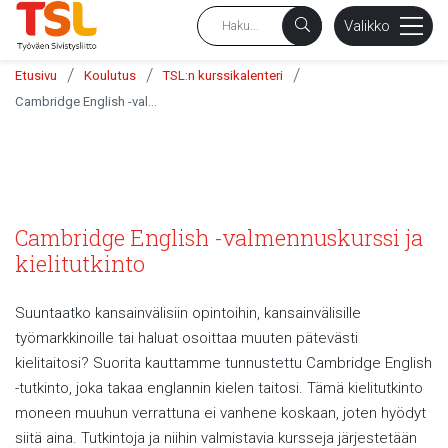
sältöön
Valikko
/
/
/
Etusivu
Koulutus
TSL:n kurssikalenteri
Cambridge English -valmennuskurssi ja kielitutkinto
Cambridge English -valmennuskurssi ja
kielitutkinto
Suuntaatko kansainvälisiin opintoihin, kansainvälisille
työmarkkinoille tai haluat osoittaa muuten pätevästi
kielitaitosi? Suorita kauttamme tunnustettu Cambridge English
-tutkinto, joka takaa englannin kielen taitosi. Tämä kielitutkinto
moneen muuhun verrattuna ei vanhene koskaan, joten hyödyt
siitä aina. Tutkintoja ja niihin valmistavia kursseja järjestetään