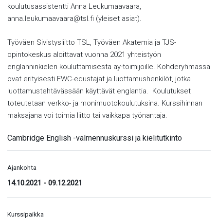
koulutusassistentti Anna Leukumaavaara,
anna.leukumaavaara@tsl.fi (yleiset asiat).
Työväen Sivistysliitto TSL, Työväen Akatemia ja TJS-
opintokeskus aloittavat vuonna 2021 yhteistyön
englanninkielen kouluttamisesta ay-toimijoille. Kohderyhmässä
ovat erityisesti EWC-edustajat ja luottamushenkilöt, jotka
luottamustehtävässään käyttävät englantia. Koulutukset
toteutetaan verkko- ja monimuotokoulutuksina. Kurssihinnan
maksajana voi toimia liitto tai vaikkapa työnantaja.
Cambridge English -valmennuskurssi ja kielitutkinto
Ajankohta
14.10.2021
-
09.12.2021
Kurssipaikka