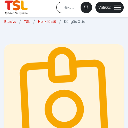
sältöön
Valikko
/
/
/
Etusivu
TSL
Henkilöstö
Köngäs Otto