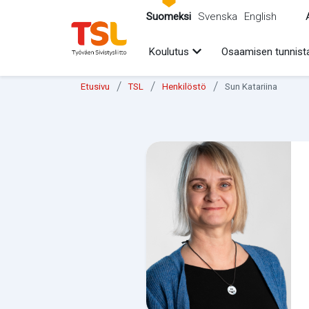
sältöön
Suomeksi
Svenska
English
Avaa alavalikko
Koulutus
Osaamisen tunnist
/
/
/
Etusivu
TSL
Henkilöstö
Sun Katariina