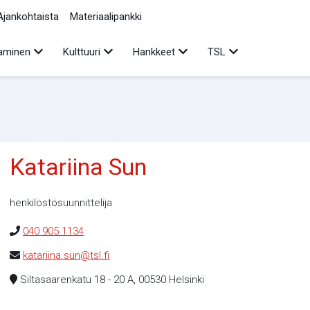
Ajankohtaista
Materiaalipankki
Avaa alavalikko
Avaa alavalikko
Avaa alavalikko
Avaa alavalikko
aminen
Kulttuuri
Hankkeet
TSL
Katariina Sun
henkilöstösuunnittelija
040 905 1134
katariina.sun@tsl.fi
Siltasaarenkatu 18 - 20 A, 00530 Helsinki