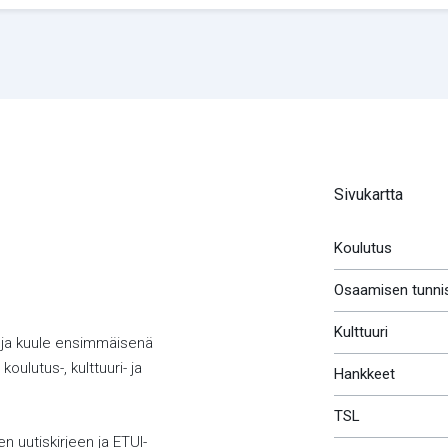
Sivukartta
Koulutus
Osaamisen tunni
Kulttuuri
 ja kuule ensimmäisenä
koulutus-, kulttuuri- ja
Hankkeet
TSL
en uutiskirjeen ja ETUI-