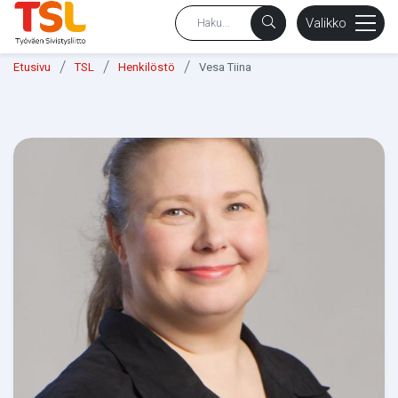
sältöön
Valikko
/
/
/
Etusivu
TSL
Henkilöstö
Vesa Tiina