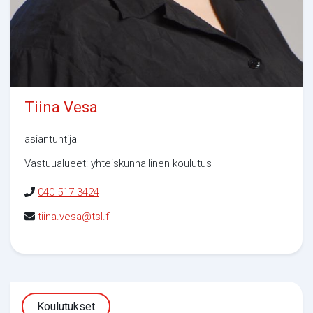
Tiina Vesa
asiantuntija
Vastuualueet: yhteiskunnallinen koulutus
040 517 3424
tiina.vesa@tsl.fi
Koulutukset