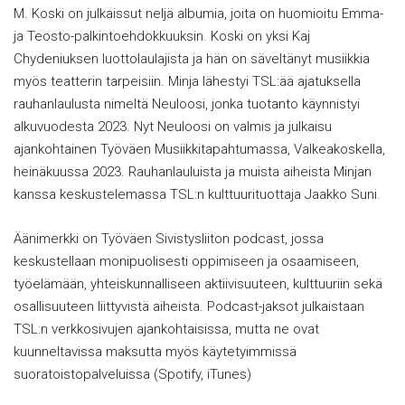
M. Koski on julkaissut neljä albumia, joita on huomioitu Emma-
ja Teosto-palkintoehdokkuuksin. Koski on yksi Kaj
Chydeniuksen luottolaulajista ja hän on säveltänyt musiikkia
myös teatterin tarpeisiin. Minja lähestyi TSL:ää ajatuksella
rauhanlaulusta nimeltä Neuloosi, jonka tuotanto käynnistyi
alkuvuodesta 2023. Nyt Neuloosi on valmis ja julkaisu
ajankohtainen Työväen Musiikkitapahtumassa, Valkeakoskella,
heinäkuussa 2023. Rauhanlauluista ja muista aiheista Minjan
kanssa keskustelemassa TSL:n kulttuurituottaja Jaakko Suni.
Äänimerkki on Työväen Sivistysliiton podcast, jossa
keskustellaan monipuolisesti oppimiseen ja osaamiseen,
työelämään, yhteiskunnalliseen aktiivisuuteen, kulttuuriin sekä
osallisuuteen liittyvistä aiheista. Podcast-jaksot julkaistaan
TSL:n verkkosivujen ajankohtaisissa, mutta ne ovat
kuunneltavissa maksutta myös käytetyimmissä
suoratoistopalveluissa (Spotify, iTunes)