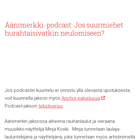
Äänimerkki-podcast: Jos suurmiehet
hurahtaisivatkin neulomiseen?
Jos podcastin kuuntelu ei onnistu yllä olevasta upotuksesta,
voit kuunnella jakson myös
Anchor-palvelussa
.
Podcast-jakson
tekstiversio
.
Äänimerkin jaksossa aiheena rauhanlaulut ja vieraana
muusikko-näyttelijä Minja Koski. Minja tunnetaan laulaja-
lauluntekijänä ja näyttelijänä, joka tunnetaan myös artistinimellä