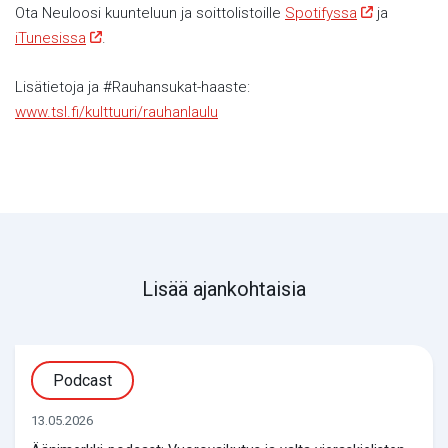
Ota Neuloosi kuunteluun ja soittolistoille
Spotifyssa
ja
iTunesissa
.
Lisätietoja ja #Rauhansukat-haaste:
www.tsl.fi/kulttuuri/rauhanlaulu
Lisää ajankohtaisia
Podcast
13.05.2026