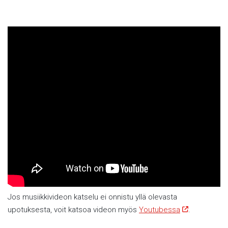
Jos musiikkivideon katselu ei onnistu yllä olevasta
upotuksesta, voit katsoa videon myös
Youtubessa
.