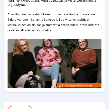
Äänimerkki-podcast: Vuorovaikutus ja valta vieraskielisten
ohjaustyössä
Arvosta osaamista -hankkeen podcastissa Kuntoutussäätiön
Sirkku Varjonen, Sarianne Sanervo ja Iida Virtanen pohtivat
vieraskielisen asiakkaan ja ammattilaisen välistä vuorovaikutusta
ja siihen liittyvää valtasuhdetta.