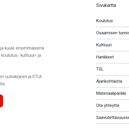
Sivukartta
Koulutus
Osaamisen tunni
Kulttuuri
 ja kuule ensimmäisenä
koulutus-, kulttuuri- ja
Hankkeet
TSL
en uutiskirjeen ja ETUI-
Ajankohtaista
tta.
Materiaalipankki
Ota yhteyttä
Saavutettavuuss