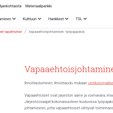
Ajankohtaista
Materiaalipankki
Avaa alavalikko
Avaa alavalikko
Avaa alavalikko
Avaa alavalikko
aminen
Kulttuuri
Hankkeet
TSL
/
et tapahtumat
Vapaaehtoisjohtaminen -työpajapäivä
Vapaaehtoisjohtamine
Ilmoittautuminen: Ilmoittaudu mukaan
verkkolomakke
Vapaaehtoiset ovat järjestön aarre ja voimavara, imag
Järjestöosaajat-kokonaisuuteen kuuluvissa työpajak
johtamiseen, jotta vapaaehtoiset viihtyvät toiminnas