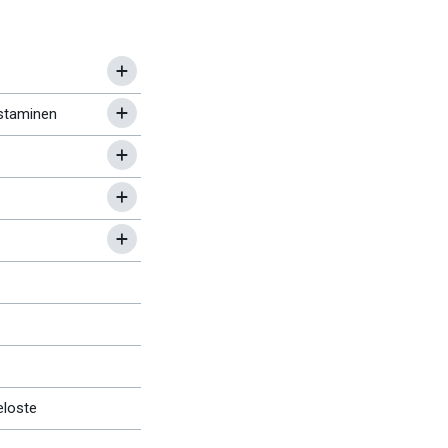
staminen
eloste