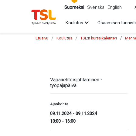
sältöön
Suomeksi
Svenska
English
Avaa alavalikko
Koulutus
Osaamisen tunnist
/
/
/
Etusivu
Koulutus
TSL:n kurssikalenteri
Menne
Vapaaehtoisjohtaminen -
työpajapäivä
Ajankohta
09.11.2024
-
09.11.2024
10:00 - 16:00