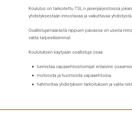
Koulutus on tarkoitettu TSL:n jäsenjärjestöissä jokais
yhdistyksestään innostavaa ja vaikuttavaa yhdistyst
Osallistujamäärästä riippuen päivässä on useita rinnakk
valita tarpeellisimmat.
Koulutuksen käytyään osallistuja osaa
tunnistaa vapaaehtoistoimijat erilaisine osaamis
motivoida ja huomioida vapaaehtoisia
hahmottaa yhdistyksen tarkoituksen ja valita nii