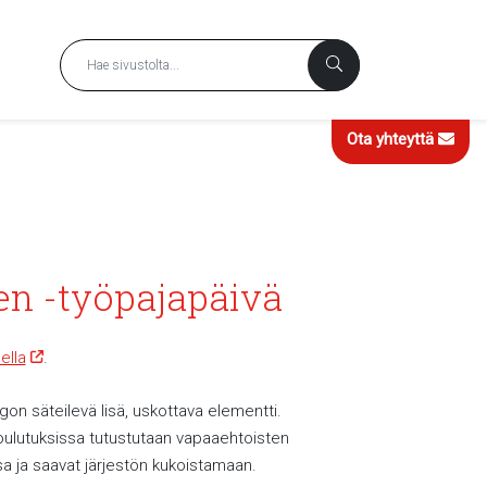
Ota yhteyttä
n -työpajapäivä
ella
.
on säteilevä lisä, uskottava elementti.
oulutuksissa tutustutaan vapaaehtoisten
sa ja saavat järjestön kukoistamaan.