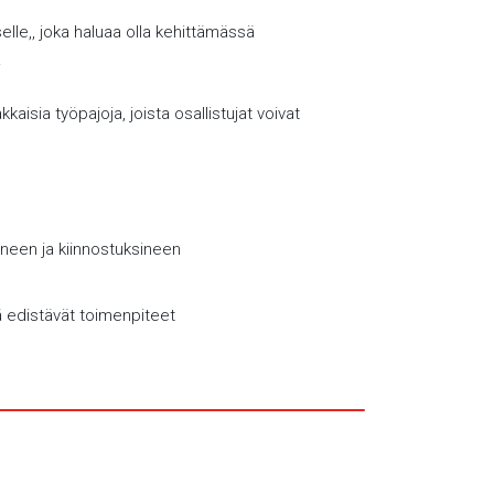
elle,, joka haluaa olla kehittämässä
ä.
aisia työpajoja, joista osallistujat voivat
ineen ja kiinnostuksineen
tä edistävät toimenpiteet