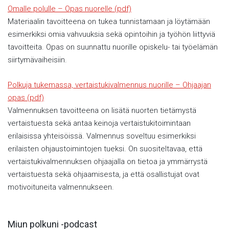
Omalle polulle – Opas nuorelle (pdf)
Materiaalin tavoitteena on tukea tunnistamaan ja löytämään
esimerkiksi omia vahvuuksia sekä opintoihin ja työhön liittyviä
tavoitteita. Opas on suunnattu nuorille opiskelu- tai työelämän
siirtymävaiheisiin.
Polkuja tukemassa, vertaistukivalmennus nuorille – Ohjaajan
opas (pdf)
Valmennuksen tavoitteena on lisätä nuorten tietämystä
vertaistuesta sekä antaa keinoja vertaistukitoimintaan
erilaisissa yhteisöissä. Valmennus soveltuu esimerkiksi
erilaisten ohjaustoimintojen tueksi. On suositeltavaa, että
vertaistukivalmennuksen ohjaajalla on tietoa ja ymmärrystä
vertaistuesta sekä ohjaamisesta, ja että osallistujat ovat
motivoituneita valmennukseen.
Miun polkuni -podcast