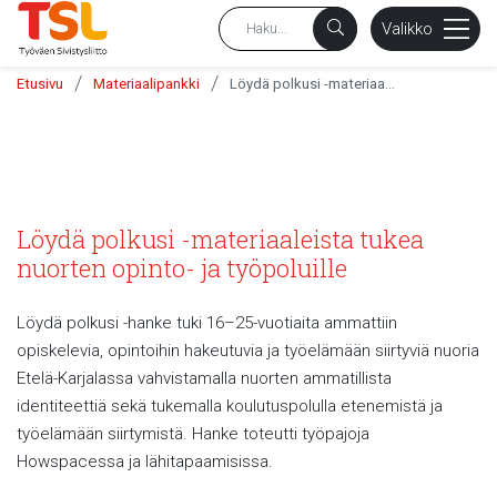
sältöön
Valikko
/
/
Etusivu
Materiaalipankki
Löydä polkusi -materiaaleista tukea nuorten opinto- ja työpoluille
Löydä polkusi -materiaaleista tukea
nuorten opinto- ja työpoluille
Löydä polkusi -hanke tuki 16–25-vuotiaita ammattiin
opiskelevia, opintoihin hakeutuvia ja työelämään siirtyviä nuoria
Etelä-Karjalassa vahvistamalla nuorten ammatillista
identiteettiä sekä tukemalla koulutuspolulla etenemistä ja
työelämään siirtymistä. Hanke toteutti työpajoja
Howspacessa ja lähitapaamisissa.